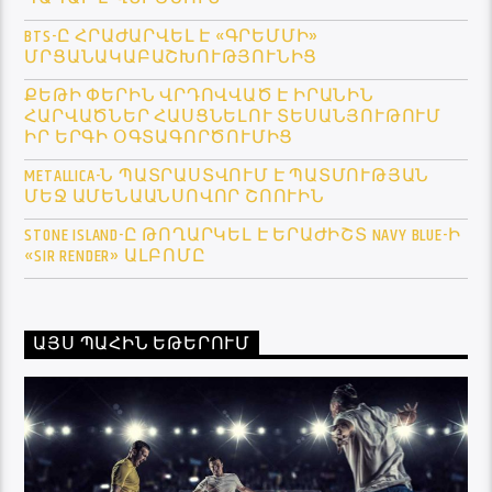
BTS-Ը ՀՐԱԺԱՐՎԵԼ Է «ԳՐԵՄՄԻ»
ՄՐՑԱՆԱԿԱԲԱՇԽՈՒԹՅՈՒՆԻՑ
ՔԵԹԻ ՓԵՐԻՆ ՎՐԴՈՎՎԱԾ Է ԻՐԱՆԻՆ
ՀԱՐՎԱԾՆԵՐ ՀԱՍՑՆԵԼՈՒ ՏԵՍԱՆՅՈՒԹՈՒՄ
ԻՐ ԵՐԳԻ ՕԳՏԱԳՈՐԾՈՒՄԻՑ
METALLICA-Ն ՊԱՏՐԱՍՏՎՈՒՄ Է ՊԱՏՄՈՒԹՅԱՆ
ՄԵՋ ԱՄԵՆԱԱՆՍՈՎՈՐ ՇՈՈՒԻՆ
STONE ISLAND-Ը ԹՈՂԱՐԿԵԼ Է ԵՐԱԺԻՇՏ NAVY BLUE-Ի
«SIR RENDER» ԱԼԲՈՄԸ
ԱՅՍ ՊԱՀԻՆ ԵԹԵՐՈՒՄ