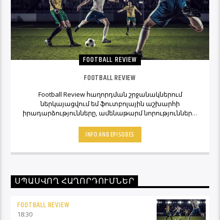
FOOTBALL REVIEW
FOOTBALL REVIEW
Football Review հաղորդման շրջանակներում
ներկայացվում եմ ֆուտբոլային աշխարհի
իրադարձությունները, ամենաթարմ նորությունները,
ինչպես նաև նաև մեկնաբանի կարծիքներն ու
տեսակետները։ Հետևեք Լավագույնի եթերին եւ
INFO AND EPISODES
Ֆուտբոլ Ռիվյու հաղորդաշարի միջոցով մշտապես
կլինեք ֆուտբոլային աշխարհի կիզակետում։
ՍՊԱՍՎՈՂ ՀԱՂՈՐԴՈՒՄՆԵՐ
FOOTBALL REVIEW
18:30