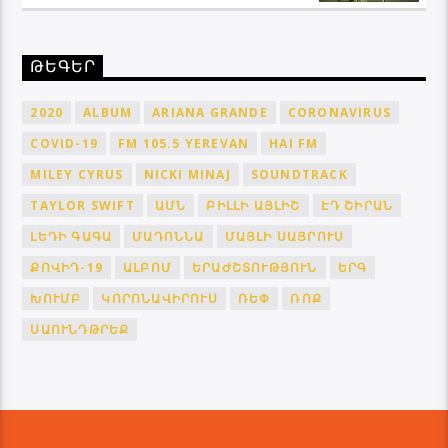
ԹԵԳԵՐ
2020
ALBUM
ARIANA GRANDE
CORONAVIRUS
COVID-19
FM 105.5 YEREVAN
HAI FM
MILEY CYRUS
NICKI MINAJ
SOUNDTRACK
TAYLOR SWIFT
ԱՄՆ
ԲԻԼԼԻ ԱՅԼԻՇ
ԷԴ ՇԻՐԱՆ
ԼԵԴԻ ԳԱԳԱ
ՄԱԴՈՆՆԱ
ՄԱՅԼԻ ՍԱՅՐՈՒՍ
ՔՈՎԻԴ-19
ԱԼԲՈՄ
ԵՐԱԺՇՏՈՒԹՅՈՒՆ
ԵՐԳ
ԽՈՒՄԲ
ԿՈՐՈՆԱՎԻՐՈՒՍ
ՌԵՓ
ՌՈՔ
ՍԱՈՒՆԴԹՐԵՔ