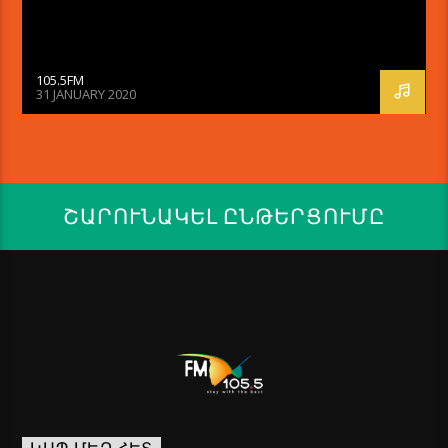
105.5FM
31 JANUARY 2020
ՇԱՐՈՒՆԱԿԵԼ ԸՆԹԵՐՑՈՒՄԸ