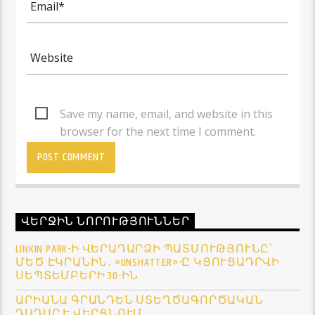
Save my name, email, and website in this
browser for the next time I comment.
ՎԵՐՋԻՆ ՆՈՐՈՒԹՅՈՒՆՆԵՐ
LINKIN PARK-Ի ՎԵՐԱԴԱՐՁԻ ՊԱՏՄՈՒԹՅՈՒՆԸ՝
ՄԵԾ ԷԿՐԱՆԻՆ․ «UNSHATTER»-Ը ԿՑՈՒՑԱԴՐՎԻ
ՍԵՊՏԵՄԲԵՐԻ 30-ԻՆ
ԱՐԻԱՆԱ ԳՐԱՆԴԵՆ ՍՏԵՂԾԱԳՈՐԾԱԿԱՆ
ԴԱԴԱՐ Է ՎԵՐՑՆՈՒՄ