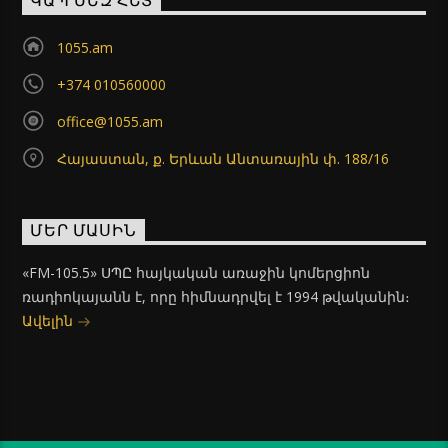
ԿԱՊ ՄԵԶ ՀԵՏ
1055.am
+374 010560000
office@1055.am
Հայաստան, ք. Երևան Անտառային փ. 188/16
ՄԵՐ ՄԱՍԻՆ
«FM-105.5» ՍՊԸ հայկական առաջին կոմերցիոն
ռադիոկայանն է, որը հիմնադրվել է 1994 թվականին։
Ավելին