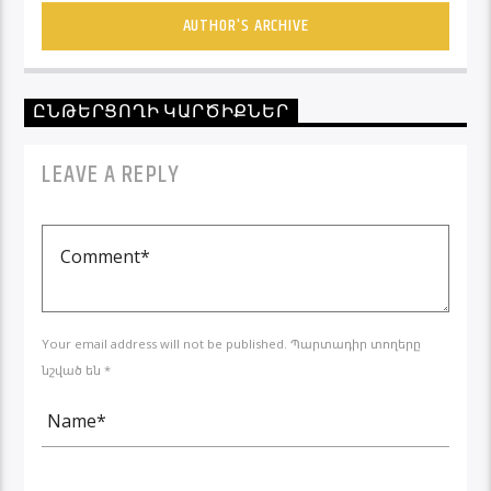
AUTHOR'S ARCHIVE
ԸՆԹԵՐՑՈՂԻ ԿԱՐԾԻՔՆԵՐ
LEAVE A REPLY
Your email address will not be published. Պարտադիր տողերը
նշված են *