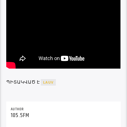
ՊԻՏԱԿՎԱԾ Է
LAUV
AUTHOR
105.5FM