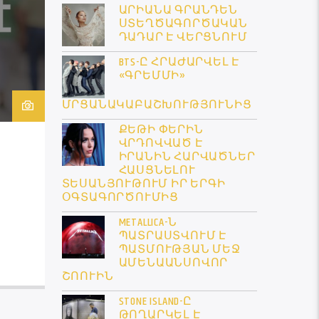
ԱՐԻԱՆԱ ԳՐԱՆԴԵՆ
ՍՏԵՂԾԱԳՈՐԾԱԿԱՆ
ԴԱԴԱՐ Է ՎԵՐՑՆՈՒՄ
BTS-Ը ՀՐԱԺԱՐՎԵԼ Է
«ԳՐԵՄՄԻ»
ՄՐՑԱՆԱԿԱԲԱՇԽՈՒԹՅՈՒՆԻՑ
ՔԵԹԻ ՓԵՐԻՆ
ՎՐԴՈՎՎԱԾ Է
ԻՐԱՆԻՆ ՀԱՐՎԱԾՆԵՐ
ՀԱՍՑՆԵԼՈՒ
ՏԵՍԱՆՅՈՒԹՈՒՄ ԻՐ ԵՐԳԻ
ՕԳՏԱԳՈՐԾՈՒՄԻՑ
METALLICA-Ն
ՊԱՏՐԱՍՏՎՈՒՄ Է
ՊԱՏՄՈՒԹՅԱՆ ՄԵՋ
ԱՄԵՆԱԱՆՍՈՎՈՐ
ՇՈՈՒԻՆ
STONE ISLAND-Ը
ԹՈՂԱՐԿԵԼ Է