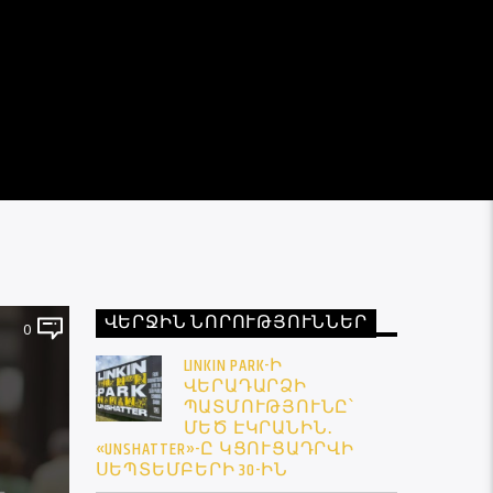
ՎԵՐՋԻՆ ՆՈՐՈՒԹՅՈՒՆՆԵՐ
0
LINKIN PARK-Ի
ՎԵՐԱԴԱՐՁԻ
ՊԱՏՄՈՒԹՅՈՒՆԸ՝
ՄԵԾ ԷԿՐԱՆԻՆ․
«UNSHATTER»-Ը ԿՑՈՒՑԱԴՐՎԻ
ՍԵՊՏԵՄԲԵՐԻ 30-ԻՆ