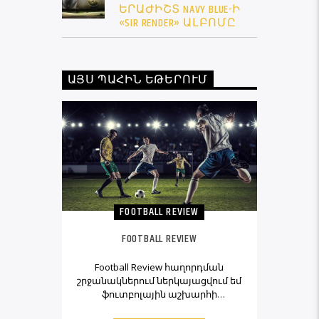
ԵՐԱԺԻՇՏ NAVY BLUE-Ի
«SIR RENDER» ԱԼԲՈՄԸ
ԱՅՍ ՊԱՀԻՆ ԵԹԵՐՈՒՄ
FOOTBALL REVIEW
FOOTBALL REVIEW
Football Review հաղորդման
շրջանակներում ներկայացվում եմ
ֆուտբոլային աշխարհի
իրադարձությունները,