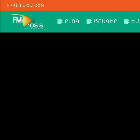
ԿԱՊ ՄԵԶ ՀԵՏ
ԲԼՈԳ
ԾՐԱԳԻՐ
ԵՄ