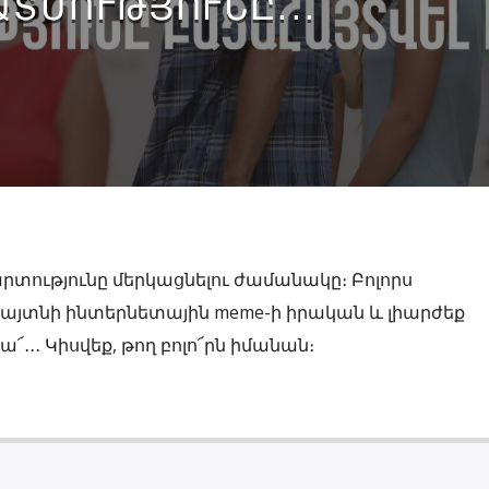
ԱՏՄՈՒԹՅՈՒՆԸ․․․
մարտությունը մերկացնելու ժամանակը։ Բոլորս
հայտնի ինտերնետային meme-ի իրական և լիարժեք
՜․․․ Կիսվեք, թող բոլո՜րն իմանան։