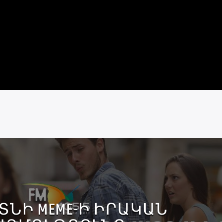
ՏՆԻ MEME-Ի ԻՐԱԿԱՆ