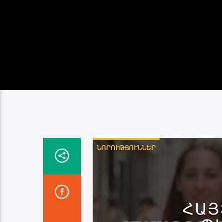
ՆՈՐՈՒԹՅՈՒՆՆԵՐ
ՀԱՅ