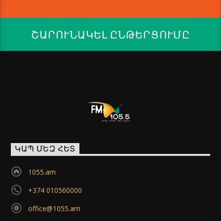
ՇԱՐՈՒՆԱԿԵԼ ԸՆԹԵՐՑՈՒՄԸ
ԿԱՊ ՄԵԶ ՀԵՏ
1055.am
+374 010560000
office@1055.am