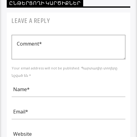
ԸՆԹԵՐՑՈՂԻ ԿԱՐԾԻՔՆԵՐ
LEAVE A REPLY
Your email address will not be published. Պարտադիր տողերը
նշված են *