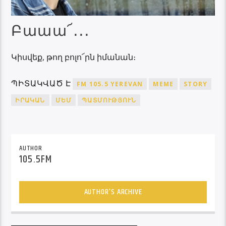
Բաաա՜․․․
Կիսվեք, թող բոլո՜րն իմանան։
ՊԻՏԱԿՎԱԾ Է
FM 105.5 YEREVAN
MEME
STORY
ԻՐԱԿԱՆ
ՄԵՄ
ՊԱՏՄՈՒԹՅՈՒՆ
AUTHOR
105.5FM
AUTHOR'S ARCHIVE