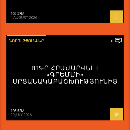
105.5FM
4 AUGUST 2026
ՆՈՐՈՒԹՅՈՒՆՆԵՐ
0
BTS-Ը ՀՐԱԺԱՐՎԵԼ Է
«ԳՐԵՄՄԻ»
ՄՐՑԱՆԱԿԱԲԱՇԽՈՒԹՅՈՒՆԻՑ
105.5FM
29 JULY 2026