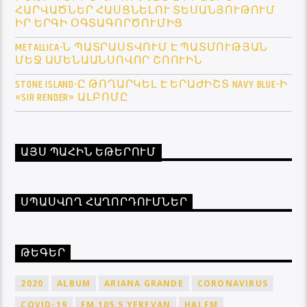
ՀԱՐՎԱԾՆԵՐ ՀԱՍՑՆԵԼՈՒ ՏԵՍԱՆՅՈՒԹՈՒՄ
ԻՐ ԵՐԳԻ ՕԳՏԱԳՈՐԾՈՒՄԻՑ
METALLICA-Ն ՊԱՏՐԱՍՏՎՈՒՄ Է ՊԱՏՄՈՒԹՅԱՆ
ՄԵՋ ԱՄԵՆԱԱՆՍՈՎՈՐ ՇՈՈՒԻՆ
STONE ISLAND-Ը ԹՈՂԱՐԿԵԼ Է ԵՐԱԺԻՇՏ NAVY BLUE-Ի
«SIR RENDER» ԱԼԲՈՄԸ
ԱՅՍ ՊԱՀԻՆ ԵԹԵՐՈՒՄ
ՍՊԱՍՎՈՂ ՀԱՂՈՐԴՈՒՄՆԵՐ
ԹԵԳԵՐ
2020
ALBUM
ARIANA GRANDE
CORONAVIRUS
COVID-19
FM 105.5 YEREVAN
HAI FM