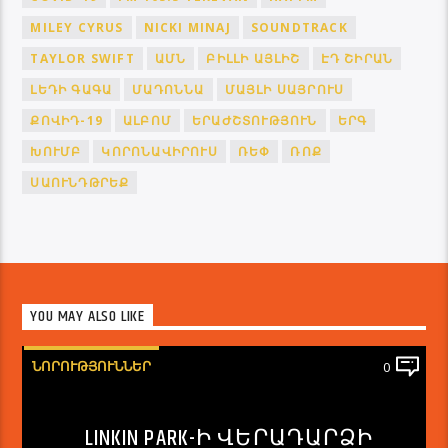
MILEY CYRUS
NICKI MINAJ
SOUNDTRACK
TAYLOR SWIFT
ԱՄՆ
ԲԻԼԼԻ ԱՅԼԻՇ
ԷԴ ՇԻՐԱՆ
ԼԵԴԻ ԳԱԳԱ
ՄԱԴՈՆՆԱ
ՄԱՅԼԻ ՍԱՅՐՈՒՍ
ՔՈՎԻԴ-19
ԱԼԲՈՄ
ԵՐԱԺՇՏՈՒԹՅՈՒՆ
ԵՐԳ
ԽՈՒՄԲ
ԿՈՐՈՆԱՎԻՐՈՒՍ
ՌԵՓ
ՌՈՔ
ՍԱՈՒՆԴԹՐԵՔ
YOU MAY ALSO LIKE
ՆՈՐՈՒԹՅՈՒՆՆԵՐ
0
LINKIN PARK-Ի ՎԵՐԱԴԱՐՁԻ