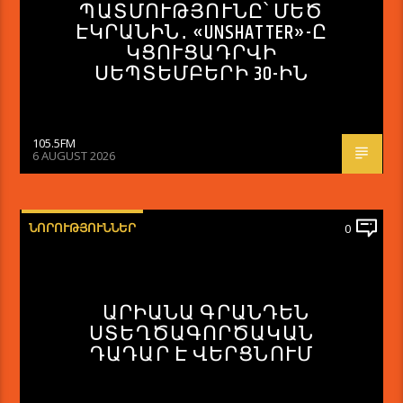
ՊԱՏՄՈՒԹՅՈՒՆԸ՝ ՄԵԾ
ԷԿՐԱՆԻՆ․ «UNSHATTER»-Ը
ԿՑՈՒՑԱԴՐՎԻ
ՍԵՊՏԵՄԲԵՐԻ 30-ԻՆ
105.5FM
6 AUGUST 2026
ՆՈՐՈՒԹՅՈՒՆՆԵՐ
0
ԱՐԻԱՆԱ ԳՐԱՆԴԵՆ
ՍՏԵՂԾԱԳՈՐԾԱԿԱՆ
ԴԱԴԱՐ Է ՎԵՐՑՆՈՒՄ