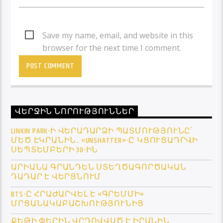
Save my name, email, and website in this
browser for the next time I comment.
ՎԵՐՋԻՆ ՆՈՐՈՒԹՅՈՒՆՆԵՐ
LINKIN PARK-Ի ՎԵՐԱԴԱՐՁԻ ՊԱՏՄՈՒԹՅՈՒՆԸ՝
ՄԵԾ ԷԿՐԱՆԻՆ․ «UNSHATTER»-Ը ԿՑՈՒՑԱԴՐՎԻ
ՍԵՊՏԵՄԲԵՐԻ 30-ԻՆ
ԱՐԻԱՆԱ ԳՐԱՆԴԵՆ ՍՏԵՂԾԱԳՈՐԾԱԿԱՆ
ԴԱԴԱՐ Է ՎԵՐՑՆՈՒՄ
BTS-Ը ՀՐԱԺԱՐՎԵԼ Է «ԳՐԵՄՄԻ»
ՄՐՑԱՆԱԿԱԲԱՇԽՈՒԹՅՈՒՆԻՑ
ՔԵԹԻ ՓԵՐԻՆ ՎՐԴՈՎՎԱԾ Է ԻՐԱՆԻՆ