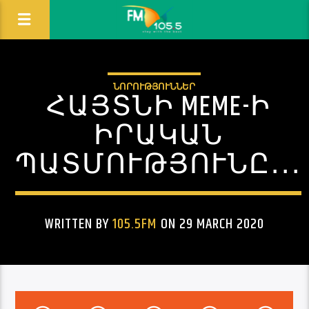
ՆՈՐՈՒԹՅՈՒՆՆԵՐ
ՀԱՅՏՆԻ MEME-Ի
ԻՐԱԿԱՆ
ՊԱՏՄՈՒԹՅՈՒՆԸ․․․
WRITTEN BY
105.5FM
ON 29 MARCH 2020