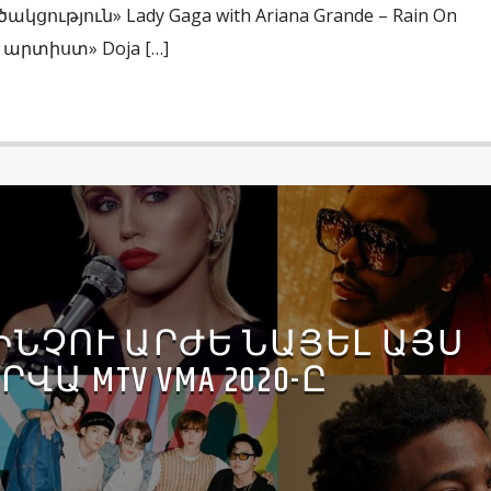
ցություն» Lady Gaga with Ariana Grande – Rain On
 արտիստ» Doja […]
 ԻՆՉՈՒ ԱՐԺԵ ՆԱՅԵԼ ԱՅՍ
ՐՎԱ MTV VMA 2020-Ը