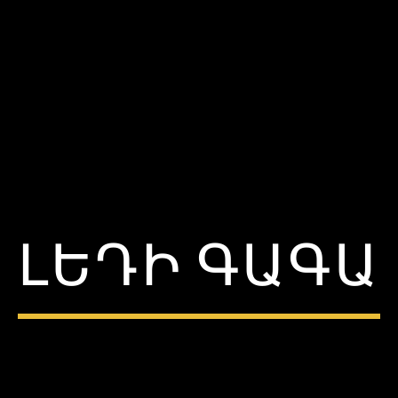
ԼԵԴԻ ԳԱԳԱ