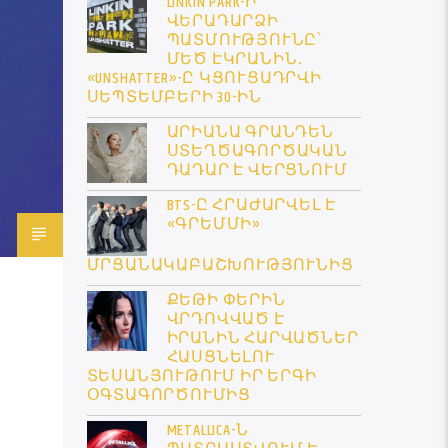
LINKIN PARK-Ի
ՎԵՐԱԴԱՐՁԻ
ՊԱՏՄՈՒԹՅՈՒՆԸ՝
ՄԵԾ ԷԿՐԱՆԻՆ․
«UNSHATTER»-Ը ԿՑՈՒՑԱԴՐՎԻ
ՍԵՊՏԵՄԲԵՐԻ 30-ԻՆ
ԱՐԻԱՆԱ ԳՐԱՆԴԵՆ
ՍՏԵՂԾԱԳՈՐԾԱԿԱՆ
ԴԱԴԱՐ Է ՎԵՐՑՆՈՒՄ
BTS-Ը ՀՐԱԺԱՐՎԵԼ Է
«ԳՐԵՄՄԻ»
ՄՐՑԱՆԱԿԱԲԱՇԽՈՒԹՅՈՒՆԻՑ
ՔԵԹԻ ՓԵՐԻՆ
ՎՐԴՈՎՎԱԾ Է
ԻՐԱՆԻՆ ՀԱՐՎԱԾՆԵՐ
ՀԱՍՑՆԵԼՈՒ
ՏԵՍԱՆՅՈՒԹՈՒՄ ԻՐ ԵՐԳԻ
ՕԳՏԱԳՈՐԾՈՒՄԻՑ
METALLICA-Ն