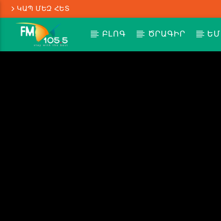
ԿԱՊ ՄԵԶ ՀԵՏ
ԲԼՈԳ
ԾՐԱԳԻՐ
ԵՄ