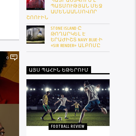
ՊԱՏՐԱՍՏՎՈՒՄ Է
ՊԱՏՄՈՒԹՅԱՆ ՄԵՋ
ԱՄԵՆԱԱՆՍՈՎՈՐ
ՇՈՈՒԻՆ
STONE ISLAND-Ը
ԹՈՂԱՐԿԵԼ Է
ԵՐԱԺԻՇՏ NAVY BLUE-Ի
«SIR RENDER» ԱԼԲՈՄԸ
0
ԱՅՍ ՊԱՀԻՆ ԵԹԵՐՈՒՄ
FOOTBALL REVIEW