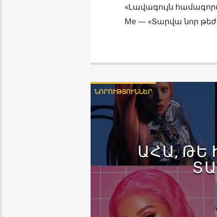
«Լավագույն համագործակ
Me — «Տարվա նոր թեժ
ՆՈՐՈՒԹՅՈՒՆՆԵՐ
ԱՀԱ, ԹԵ
ՏԱ