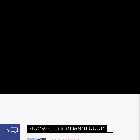
ՎԵՐՋԻՆ ՆՈՐՈՒԹՅՈՒՆՆԵՐ
0