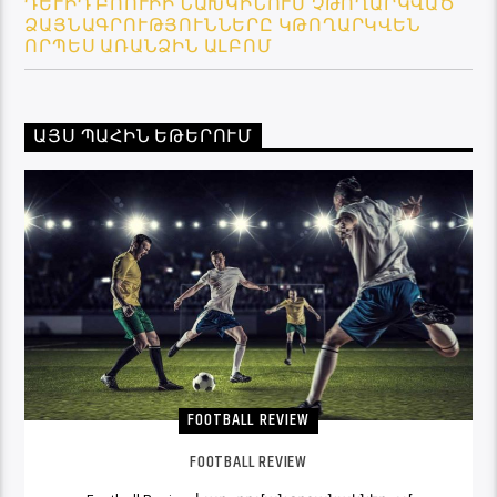
ԴԵՒԻԴ ԲՈՈՒԻԻ ՆԱԽԿԻՆՈՒՄ ՉԹՈՂԱՐԿՎԱԾ Ձ
ԱՅՆԱԳՐՈՒԹՅՈՒՆՆԵՐԸ ԿԹՈՂԱՐԿՎԵՆ Ո
ՐՊԵՍ ԱՌԱՆՁԻՆ ԱԼԲՈՄ
ԱՅՍ ՊԱՀԻՆ ԵԹԵՐՈՒՄ
FOOTBALL REVIEW
FOOTBALL REVIEW