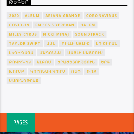
ԹԵԳԵՐ
2020
ALBUM
ARIANA GRANDE
CORONAVIRUS
COVID-19
FM 105.5 YEREVAN
HAI FM
MILEY CYRUS
NICKI MINAJ
SOUNDTRACK
TAYLOR SWIFT
ԱՄՆ
ԲԻԼԼԻ ԱՅԼԻՇ
ԷԴ ՇԻՐԱՆ
ԼԵԴԻ ԳԱԳԱ
ՄԱԴՈՆՆԱ
ՄԱՅԼԻ ՍԱՅՐՈՒՍ
ՔՈՎԻԴ-19
ԱԼԲՈՄ
ԵՐԱԺՇՏՈՒԹՅՈՒՆ
ԵՐԳ
ԽՈՒՄԲ
ԿՈՐՈՆԱՎԻՐՈՒՍ
ՌԵՓ
ՌՈՔ
ՍԱՈՒՆԴԹՐԵՔ
PAGES