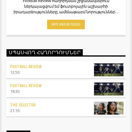
Football Review հաղորդման շրջանակներում
ներկայացվում եմ ֆուտբոլային աշխարհի
իրադարձությունները, ամենաթարմ նորությունները,
ինչպես նաև նաև մեկնաբանի կարծիքներն ու
տեսակետները։ Հետևեք Լավագույնի եթերին եւ
INFO AND EPISODES
Ֆուտբոլ Ռիվյու հաղորդաշարի միջոցով մշտապես
կլինեք ֆուտբոլային աշխարհի կիզակետում։
ՍՊԱՍՎՈՂ ՀԱՂՈՐԴՈՒՄՆԵՐ
FOOTBALL REVIEW
12:50
FOOTBALL REVIEW
18:30
THE SELECTOR
21:10