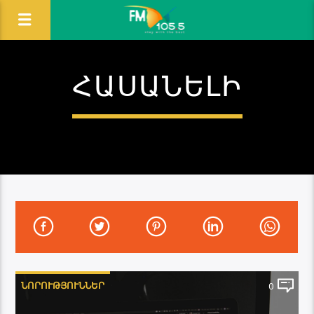
ՀԱՍԱՆԵԼԻ
ՆՈՐՈՒԹՅՈՒՆՆԵՐ
0