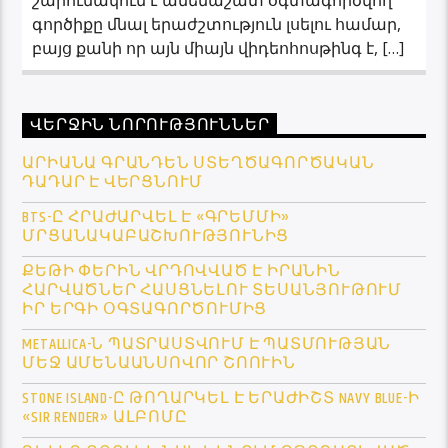
գործիքը մնալ երաժշտություն լսելու համար,
բայց քանի որ այն միայն վիդեոհոսթինգ է, […]
ՎԵՐՋԻՆ ՆՈՐՈՒԹՅՈՒՆՆԵՐ
ԱՐԻԱՆԱ ԳՐԱՆԴԵՆ ՍՏԵՂԾԱԳՈՐԾԱԿԱՆ
ԴԱԴԱՐ Է ՎԵՐՑՆՈՒՄ
BTS-Ը ՀՐԱԺԱՐՎԵԼ Է «ԳՐԵՄՄԻ»
ՄՐՑԱՆԱԿԱԲԱՇԽՈՒԹՅՈՒՆԻՑ
ՔԵԹԻ ՓԵՐԻՆ ՎՐԴՈՎՎԱԾ Է ԻՐԱՆԻՆ
ՀԱՐՎԱԾՆԵՐ ՀԱՍՑՆԵԼՈՒ ՏԵՍԱՆՅՈՒԹՈՒՄ
ԻՐ ԵՐԳԻ ՕԳՏԱԳՈՐԾՈՒՄԻՑ
METALLICA-Ն ՊԱՏՐԱՍՏՎՈՒՄ Է ՊԱՏՄՈՒԹՅԱՆ
ՄԵՋ ԱՄԵՆԱԱՆՍՈՎՈՐ ՇՈՈՒԻՆ
STONE ISLAND-Ը ԹՈՂԱՐԿԵԼ Է ԵՐԱԺԻՇՏ NAVY BLUE-Ի
«SIR RENDER» ԱԼԲՈՄԸ