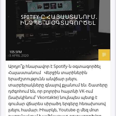
SPOTIFY-Ը ՀԱՅԱՍՏԱՆՈՒՄ․
ԻՆՉՊԵ՞Ս ՕԳՏԱԳՈՐԾԵԼ
105.5FM
3 APRIL 2020
Արդյո՞ք հնարավոր է Spotify-ն օգտագործել
Հայաստանում Վերջին տարիներին
երաժշտությունն անվճար լսելու
տարբերակները գնալով քչանում են։ Շատերը
դժգոհում են, որ բոլորիս հայտնի VK-ում
(նախկինում՝ Vkontakte) նույնպես պետք է
գումար վճարես սիրածդ երգերը հեռախոսով
լսելու համար։ Իհարկե, Youtube-ը մեզ մոտ
շարունակում է ամենաշատ օգտագործվող