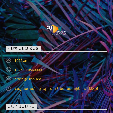
ԿԱՊ ՄԵԶ ՀԵՏ
1055.am
+374 010560000
office@1055.am
Հայաստան, ք. Երևան Անտառային փ. 188/16
ՄԵՐ ՄԱՍԻՆ