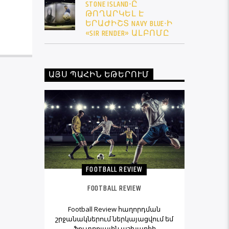
STONE ISLAND-Ը
ԹՈՂԱՐԿԵԼ Է
ԵՐԱԺԻՇՏ NAVY BLUE-Ի
«SIR RENDER» ԱԼԲՈՄԸ
ԱՅՍ ՊԱՀԻՆ ԵԹԵՐՈՒՄ
FOOTBALL REVIEW
FOOTBALL REVIEW
Football Review հաղորդման
շրջանակներում ներկայացվում եմ
ֆուտբոլային աշխարհի