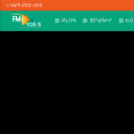
ԿԱՊ ՄԵԶ ՀԵՏ
ԲԼՈԳ
ԾՐԱԳԻՐ
ԵՄ