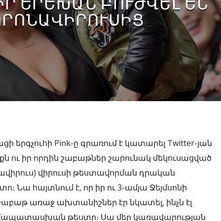
Ւ ԻՐ ԵՐԵԽԱՆ ԲՈՒԺՎԵԼ ԵՆ
ՈՐՈՆԱՎԻՐՈՒՍԻՑ
 երգչուհի Pink-ը գրառում է կատարել Twitter-յան
ինքն ու իր որդին շաբաթներ շարունակ մեկուսացված
րոնավիրուս) վիրուսի թեստավորման դրական
 Նա հայտնում է, որ իր ու 3-ամյա Ջեյմսոնի
 շաբաթ առաջ ախտանիշներ էր նկատել, ինչն էլ
համապատասխան թեստը։ Սա մեր կառավարության