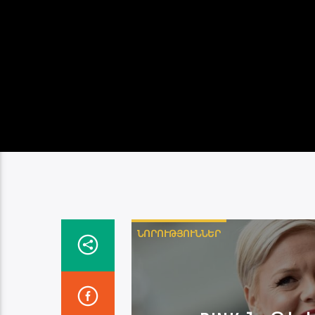
ՆՈՐՈՒԹՅՈՒՆՆԵՐ