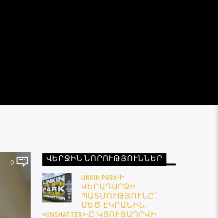
ՎԵՐՋԻՆ ՆՈՐՈՒԹՅՈՒՆՆԵՐ
0
LINKIN PARK-Ի
ՎԵՐԱԴԱՐՁԻ
ՊԱՏՄՈՒԹՅՈՒՆԸ՝
ՄԵԾ ԷԿՐԱՆԻՆ․
«UNSHATTER»-Ը ԿՑՈՒՑԱԴՐՎԻ