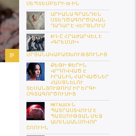
ՍԵՊՏԵՄԲԵՐԻ 30-ԻՆ
ԱՐԻԱՆԱ ԳՐԱՆԴԵՆ
ՍՏԵՂԾԱԳՈՐԾԱԿԱՆ
ԴԱԴԱՐ Է ՎԵՐՑՆՈՒՄ
BTS-Ը ՀՐԱԺԱՐՎԵԼ Է
«ԳՐԵՄՄԻ»
ՄՐՑԱՆԱԿԱԲԱՇԽՈՒԹՅՈՒՆԻՑ
ՔԵԹԻ ՓԵՐԻՆ
ՎՐԴՈՎՎԱԾ Է
ԻՐԱՆԻՆ ՀԱՐՎԱԾՆԵՐ
ՀԱՍՑՆԵԼՈՒ
ՏԵՍԱՆՅՈՒԹՈՒՄ ԻՐ ԵՐԳԻ
ՕԳՏԱԳՈՐԾՈՒՄԻՑ
METALLICA-Ն
ՊԱՏՐԱՍՏՎՈՒՄ Է
ՊԱՏՄՈՒԹՅԱՆ ՄԵՋ
ԱՄԵՆԱԱՆՍՈՎՈՐ
ՇՈՈՒԻՆ