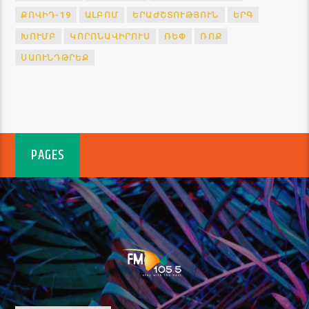
ՔՈՎԻԴ-19
ԱԼԲՈՄ
ԵՐԱԺՇՏՈՒԹՅՈՒՆ
ԵՐԳ
ԽՈՒՄԲ
ԿՈՐՈՆԱՎԻՐՈՒՍ
ՌԵՓ
ՌՈՔ
ՍԱՈՒՆԴԹՐԵՔ
PAGES