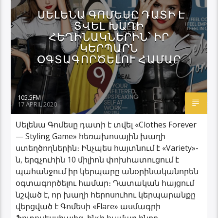
ՍԵԼԵՆԱ ԳՈՄԵՍԸ ԴԱՏԻ Է
ՏՎԵԼ ԽԱՂԻ
ՀԵՂԻՆԱԿՆԵՐԻՆ՝ ԻՐ
ԿԵՐՊԱՐՆ
ՕԳՏԱԳՈՐԾԵԼՈՒ ՀԱՄԱՐ
105.5FM
17 APRIL 2020
Սելենա Գոմեսը դատի է տվել «Clothes Forever
— Styling Game» հեռախոսային խաղի
ստեղծողներին։ Ինչպես հայտնում է «Variety»-
ն, երգչուհին 10 միլիոն փոխհատուցում է
պահանջում իր կերպարը անօրինականորեն
օգտագործելու համար։ Դատական հայցում
նշված է, որ խաղի հերոսուհու կերպարանքը
վերցված է Գոմեսի «Flare» ասմագրի
ֆոտոսեսսիայից, ինչի համար ինքը