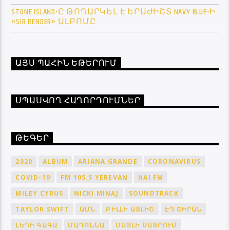
STONE ISLAND-Ը ԹՈՂԱՐԿԵԼ Է ԵՐԱԺԻՇՏ NAVY BLUE-Ի
«SIR RENDER» ԱԼԲՈՄԸ
ԱՅՍ ՊԱՀԻՆ ԵԹԵՐՈՒՄ
ՍՊԱՍՎՈՂ ՀԱՂՈՐԴՈՒՄՆԵՐ
ԹԵԳԵՐ
2020
ALBUM
ARIANA GRANDE
CORONAVIRUS
COVID-19
FM 105.5 YEREVAN
HAI FM
MILEY CYRUS
NICKI MINAJ
SOUNDTRACK
TAYLOR SWIFT
ԱՄՆ
ԲԻԼԼԻ ԱՅԼԻՇ
ԷԴ ՇԻՐԱՆ
ԼԵԴԻ ԳԱԳԱ
ՄԱԴՈՆՆԱ
ՄԱՅԼԻ ՍԱՅՐՈՒՍ