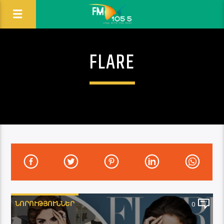
FLARE
ՆՈՐՈՒԹՅՈՒՆՆԵՐ
0