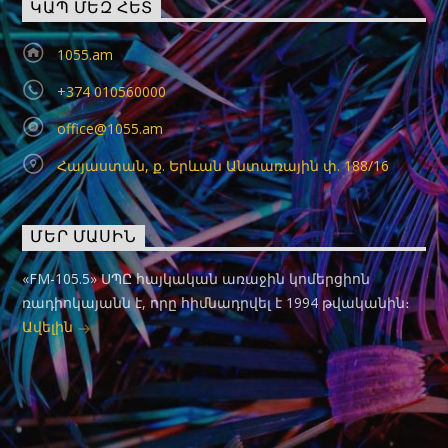
ԿԱՊ ՄԵԶ ՀԵՏ
1055.am
+374 010560000
office@1055.am
Հայաստան, ք. Երևան Անտառային փ. 188/16
ՄԵՐ ՄԱՍԻՆ
«FM-105.5» ՍՊԸ հայկական առաջին կոմերցիոն
ռադիոկայանն է, որը հիմնադրվել է 1994 թվականին։
Ավելին