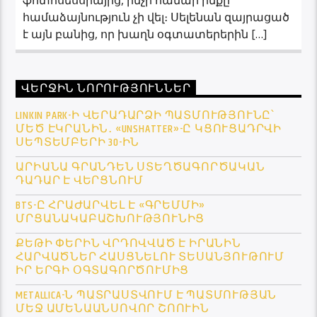
համաձայնություն չի վել։ Սելենան զայրացած
է այն բանից, որ խաղն օգտատերերին […]
ՎԵՐՋԻՆ ՆՈՐՈՒԹՅՈՒՆՆԵՐ
LINKIN PARK-Ի ՎԵՐԱԴԱՐՁԻ ՊԱՏՄՈՒԹՅՈՒՆԸ՝
ՄԵԾ ԷԿՐԱՆԻՆ․ «UNSHATTER»-Ը ԿՑՈՒՑԱԴՐՎԻ
ՍԵՊՏԵՄԲԵՐԻ 30-ԻՆ
ԱՐԻԱՆԱ ԳՐԱՆԴԵՆ ՍՏԵՂԾԱԳՈՐԾԱԿԱՆ
ԴԱԴԱՐ Է ՎԵՐՑՆՈՒՄ
BTS-Ը ՀՐԱԺԱՐՎԵԼ Է «ԳՐԵՄՄԻ»
ՄՐՑԱՆԱԿԱԲԱՇԽՈՒԹՅՈՒՆԻՑ
ՔԵԹԻ ՓԵՐԻՆ ՎՐԴՈՎՎԱԾ Է ԻՐԱՆԻՆ
ՀԱՐՎԱԾՆԵՐ ՀԱՍՑՆԵԼՈՒ ՏԵՍԱՆՅՈՒԹՈՒՄ
ԻՐ ԵՐԳԻ ՕԳՏԱԳՈՐԾՈՒՄԻՑ
METALLICA-Ն ՊԱՏՐԱՍՏՎՈՒՄ Է ՊԱՏՄՈՒԹՅԱՆ
ՄԵՋ ԱՄԵՆԱԱՆՍՈՎՈՐ ՇՈՈՒԻՆ