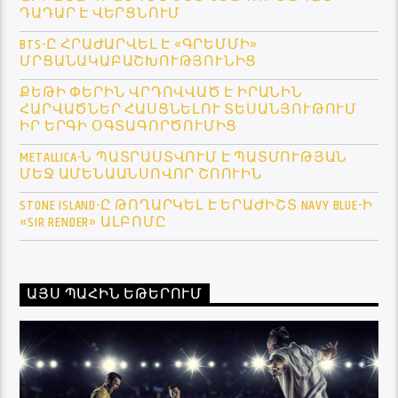
ԴԱԴԱՐ Է ՎԵՐՑՆՈՒՄ
BTS-Ը ՀՐԱԺԱՐՎԵԼ Է «ԳՐԵՄՄԻ»
ՄՐՑԱՆԱԿԱԲԱՇԽՈՒԹՅՈՒՆԻՑ
ՔԵԹԻ ՓԵՐԻՆ ՎՐԴՈՎՎԱԾ Է ԻՐԱՆԻՆ
ՀԱՐՎԱԾՆԵՐ ՀԱՍՑՆԵԼՈՒ ՏԵՍԱՆՅՈՒԹՈՒՄ
ԻՐ ԵՐԳԻ ՕԳՏԱԳՈՐԾՈՒՄԻՑ
METALLICA-Ն ՊԱՏՐԱՍՏՎՈՒՄ Է ՊԱՏՄՈՒԹՅԱՆ
ՄԵՋ ԱՄԵՆԱԱՆՍՈՎՈՐ ՇՈՈՒԻՆ
STONE ISLAND-Ը ԹՈՂԱՐԿԵԼ Է ԵՐԱԺԻՇՏ NAVY BLUE-Ի
«SIR RENDER» ԱԼԲՈՄԸ
ԱՅՍ ՊԱՀԻՆ ԵԹԵՐՈՒՄ