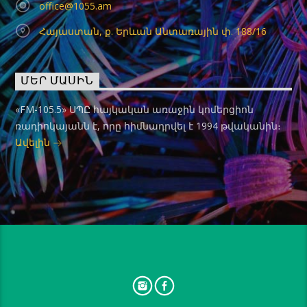
office@1055.am
Հայաստան, ք. Երևան Անտառային փ. 188/16
ՄԵՐ ՄԱՍԻՆ
«FM-105.5» ՍՊԸ հայկական առաջին կոմերցիոն
ռադիոկայանն է, որը հիմնադրվել է 1994 թվականին։
Ավելին