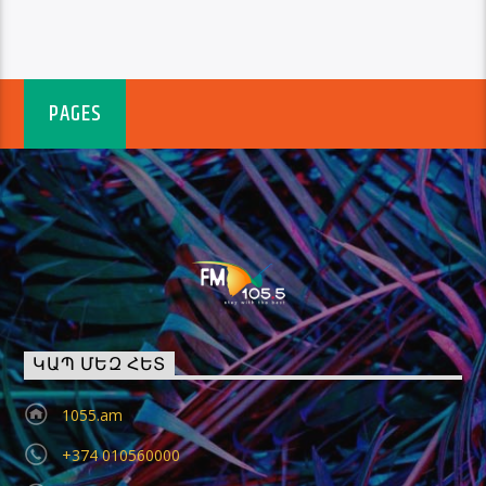
PAGES
ԿԱՊ ՄԵԶ ՀԵՏ
1055.am
+374 010560000