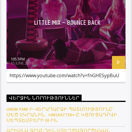
LITTLE MIX – BOUNCE BACK
105.5FM
15 JUNE 2019
https://www.youtube.com/watch?v=fnGHESypBuU
ՎԵՐՋԻՆ ՆՈՐՈՒԹՅՈՒՆՆԵՐ
LINKIN PARK-Ի ՎԵՐԱԴԱՐՁԻ ՊԱՏՄՈՒԹՅՈՒՆԸ՝
ՄԵԾ ԷԿՐԱՆԻՆ․ «UNSHATTER»-Ը ԿՑՈՒՑԱԴՐՎԻ
ՍԵՊՏԵՄԲԵՐԻ 30-ԻՆ
ԱՐԻԱՆԱ ԳՐԱՆԴԵՆ ՍՏԵՂԾԱԳՈՐԾԱԿԱՆ