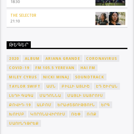
18:30
THE SELECTOR
21:10
ԹԵԳԵՐ
2020
ALBUM
ARIANA GRANDE
CORONAVIRUS
COVID-19
FM 105.5 YEREVAN
HAI FM
MILEY CYRUS
NICKI MINAJ
SOUNDTRACK
TAYLOR SWIFT
ԱՄՆ
ԲԻԼԼԻ ԱՅԼԻՇ
ԷԴ ՇԻՐԱՆ
ԼԵԴԻ ԳԱԳԱ
ՄԱԴՈՆՆԱ
ՄԱՅԼԻ ՍԱՅՐՈՒՍ
ՔՈՎԻԴ-19
ԱԼԲՈՄ
ԵՐԱԺՇՏՈՒԹՅՈՒՆ
ԵՐԳ
ԽՈՒՄԲ
ԿՈՐՈՆԱՎԻՐՈՒՍ
ՌԵՓ
ՌՈՔ
ՍԱՈՒՆԴԹՐԵՔ