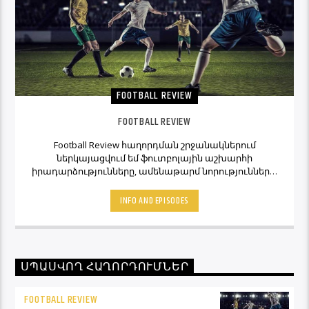
FOOTBALL REVIEW
FOOTBALL REVIEW
Football Review հաղորդման շրջանակներում
ներկայացվում եմ ֆուտբոլային աշխարհի
իրադարձությունները, ամենաթարմ նորությունները,
ինչպես նաև նաև մեկնաբանի կարծիքներն ու
տեսակետները։ Հետևեք Լավագույնի եթերին եւ
INFO AND EPISODES
Ֆուտբոլ Ռիվյու հաղորդաշարի միջոցով մշտապես
կլինեք ֆուտբոլային աշխարհի կիզակետում։
ՍՊԱՍՎՈՂ ՀԱՂՈՐԴՈՒՄՆԵՐ
FOOTBALL REVIEW