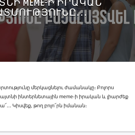
ՏՆԻ MEME-Ի ԻՐԱԿԱՆ
ԱՏՄՈՒԹՅՈՒՆԸ․․․
մարտությունը մերկացնելու ժամանակը։ Բոլորս
հայտնի ինտերնետային meme-ի իրական և լիարժեք
՜․․․ Կիսվեք, թող բոլո՜րն իմանան։