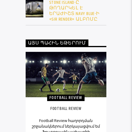
STONE ISLAND-Ը
ԹՈՂԱՐԿԵԼ Է
ԵՐԱԺԻՇՏ NAVY BLUE-Ի
«SIR RENDER» ԱԼԲՈՄԸ
ԱՅՍ ՊԱՀԻՆ ԵԹԵՐՈՒՄ
FOOTBALL REVIEW
FOOTBALL REVIEW
Football Review հաղորդման
շրջանակներում ներկայացվում եմ
ֆուտբոլային աշխարհի