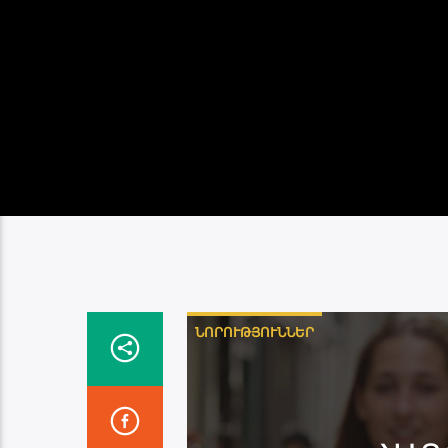
ՆՈՐՈՒԹՅՈՒՆՆԵՐ