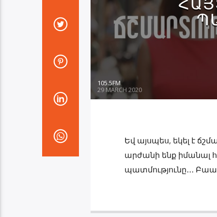
ՀԱՅ
Պ
105.5FM
29 MARCH 2020
Եվ այսպես, եկել է ճշ
արժանի ենք իմանալ 
պատմությունը․․․ Բաաա