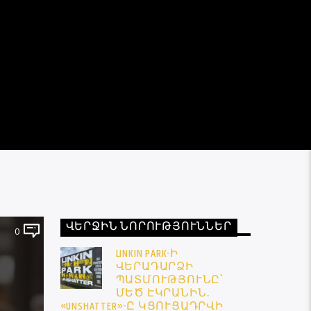
ՎԵՐՋԻՆ ՆՈՐՈՒԹՅՈՒՆՆԵՐ
0
LINKIN PARK-Ի
ՎԵՐԱԴԱՐՁԻ
ՊԱՏՄՈՒԹՅՈՒՆԸ՝
ՄԵԾ ԷԿՐԱՆԻՆ․
«UNSHATTER»-Ը ԿՑՈՒՑԱԴՐՎԻ