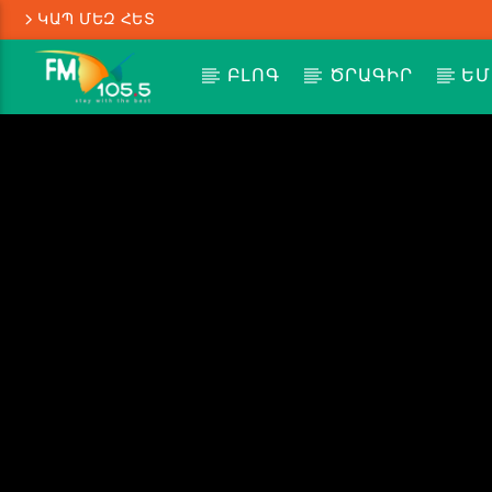
ԿԱՊ ՄԵԶ ՀԵՏ
ԲԼՈԳ
ԾՐԱԳԻՐ
ԵՄ