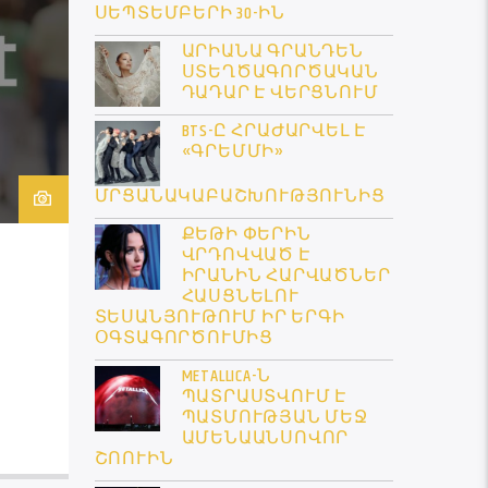
ՍԵՊՏԵՄԲԵՐԻ 30-ԻՆ
ԱՐԻԱՆԱ ԳՐԱՆԴԵՆ
ՍՏԵՂԾԱԳՈՐԾԱԿԱՆ
ԴԱԴԱՐ Է ՎԵՐՑՆՈՒՄ
BTS-Ը ՀՐԱԺԱՐՎԵԼ Է
«ԳՐԵՄՄԻ»
ՄՐՑԱՆԱԿԱԲԱՇԽՈՒԹՅՈՒՆԻՑ
ՔԵԹԻ ՓԵՐԻՆ
ՎՐԴՈՎՎԱԾ Է
ԻՐԱՆԻՆ ՀԱՐՎԱԾՆԵՐ
ՀԱՍՑՆԵԼՈՒ
ՏԵՍԱՆՅՈՒԹՈՒՄ ԻՐ ԵՐԳԻ
ՕԳՏԱԳՈՐԾՈՒՄԻՑ
METALLICA-Ն
ՊԱՏՐԱՍՏՎՈՒՄ Է
ՊԱՏՄՈՒԹՅԱՆ ՄԵՋ
ԱՄԵՆԱԱՆՍՈՎՈՐ
ՇՈՈՒԻՆ