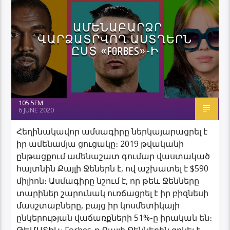
ԱՄԵՆԱԲԱՐՁՐ
ՎԱՐՁԱՏՐՎՈՂ ԱՍՏՂԵՐՆ
ԸՍՏ «FORBES»-Ի
105.5FM
6 JUNE 2020
Հեղինակավոր ամսագիրը ներկայարացրել է
իր ամենամյա ցուցակը։ 2019 թվականի
ընթացքում ամենաշատ գումար վաստակած
հայտնին Քայլի Ջեներն է, ով աշխատել է $590
միլիոն։ Ասմագիրը նշում է, որ թեև Ջենները
տարիներ շարունակ ուռճացրել է իր բիզնեսի
մասշտաբները, բայց իր կոսմետիկայի
ընկերության վաճառքների 51%-ը իրական են։
ԹԵՄԱՏԻԿ։ Forbes-ը Քայլի Ջեններին զրկել է