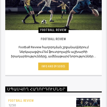
FOOTBALL REVIEW
FOOTBALL REVIEW
Football Review հաղորդման շրջանակներում
ներկայացվում եմ ֆուտբոլային աշխարհի
իրադարձությունները, ամենաթարմ նորությունները,
ինչպես նաև նաև մեկնաբանի կարծիքներն ու
տեսակետները։ Հետևեք Լավագույնի եթերին եւ
INFO AND EPISODES
Ֆուտբոլ Ռիվյու հաղորդաշարի միջոցով մշտապես
կլինեք ֆուտբոլային աշխարհի կիզակետում։
ՍՊԱՍՎՈՂ ՀԱՂՈՐԴՈՒՄՆԵՐ
FOOTBALL REVIEW
12:50