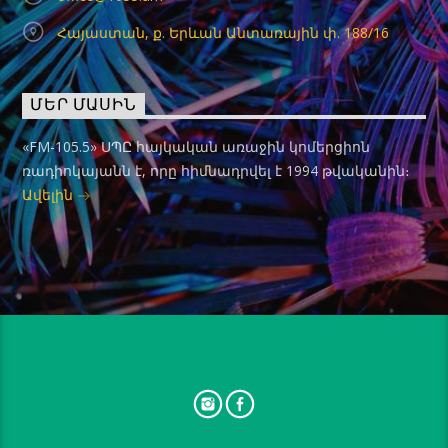
Հայաստան, ք. Երևան Անտառային փ. 188/16
ՄԵՐ ՄԱՍԻՆ
«FM-105.5» ՍՊԸ հայկական առաջին կոմերցիոն
ռադիոկայանն է, որը հիմնադրվել է 1994 թվականին։
Ավելին