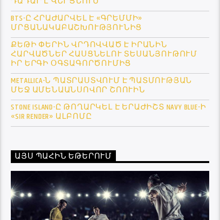
ԴԱԴԱՐ Է ՎԵՐՑՆՈՒՄ
BTS-Ը ՀՐԱԺԱՐՎԵԼ Է «ԳՐԵՄՄԻ»
ՄՐՑԱՆԱԿԱԲԱՇԽՈՒԹՅՈՒՆԻՑ
ՔԵԹԻ ՓԵՐԻՆ ՎՐԴՈՎՎԱԾ Է ԻՐԱՆԻՆ
ՀԱՐՎԱԾՆԵՐ ՀԱՍՑՆԵԼՈՒ ՏԵՍԱՆՅՈՒԹՈՒՄ
ԻՐ ԵՐԳԻ ՕԳՏԱԳՈՐԾՈՒՄԻՑ
METALLICA-Ն ՊԱՏՐԱՍՏՎՈՒՄ Է ՊԱՏՄՈՒԹՅԱՆ
ՄԵՋ ԱՄԵՆԱԱՆՍՈՎՈՐ ՇՈՈՒԻՆ
STONE ISLAND-Ը ԹՈՂԱՐԿԵԼ Է ԵՐԱԺԻՇՏ NAVY BLUE-Ի
«SIR RENDER» ԱԼԲՈՄԸ
ԱՅՍ ՊԱՀԻՆ ԵԹԵՐՈՒՄ