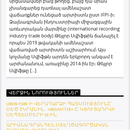
մրցանակներ բաց թողեց, բայց դա նրան
չխանգարեց դառնալ ամենաշատ
վաճառքներ ունեցած արտիստն ըստ IFPI-ի։
Ձայնագրման ինդուստրիայի միջազգային
առևտրական մարմինը (international recording
industry trade body) Թեյլոր Սվիֆթին ճանաչել է
որպես 2019 թվականի ամենաշատ
վաճառված արտիստն աշխարհում։ Այս
կոչմանը Սվիֆթն արդեն երկրորդ անգամ է
արժանանում, առաջինը 2014-ին էր։ Թեյլոր
Սվիֆթը […]
ՎԵՐՋԻՆ ՆՈՐՈՒԹՅՈՒՆՆԵՐ
LINKIN PARK-Ի ՎԵՐԱԴԱՐՁԻ ՊԱՏՄՈՒԹՅՈՒՆԸ՝
ՄԵԾ ԷԿՐԱՆԻՆ․ «UNSHATTER»-Ը ԿՑՈՒՑԱԴՐՎԻ
ՍԵՊՏԵՄԲԵՐԻ 30-ԻՆ
ԱՐԻԱՆԱ ԳՐԱՆԴԵՆ ՍՏԵՂԾԱԳՈՐԾԱԿԱՆ