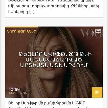
«միլիարդատիրոջ» տիտղոսից․ Ջենները ստել
է Երկրորդ […]
ՆՈՐՈՒԹՅՈՒՆՆԵՐ
0
ԹԵՅԼՈՐ ՍՎԻՖԹ․ 2019 Թ․-Ի
ԱՄԵՆԱՎԱՃԱՌՎԱԾ
ԱՐՏԻՍՏՆ ԱՇԽԱՐՀՈՒՄ
105.5FM
4 MARCH 2020
Թեյլոր Սվիֆթը մի քանի Գրեմմի և BRIT