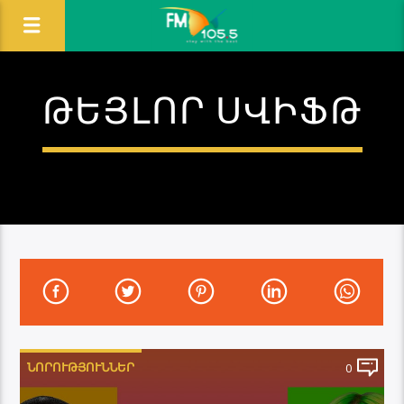
ԹԵՅԼՈՐ ՍՎԻՖԹ
ՆՈՐՈՒԹՅՈՒՆՆԵՐ
0