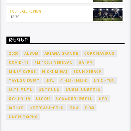
FOOTBALL REVIEW
18:30
ԹԵԳԵՐ
2020
ALBUM
ARIANA GRANDE
CORONAVIRUS
COVID-19
FM 105.5 YEREVAN
HAI FM
MILEY CYRUS
NICKI MINAJ
SOUNDTRACK
TAYLOR SWIFT
ԱՄՆ
ԲԻԼԼԻ ԱՅԼԻՇ
ԷԴ ՇԻՐԱՆ
ԼԵԴԻ ԳԱԳԱ
ՄԱԴՈՆՆԱ
ՄԱՅԼԻ ՍԱՅՐՈՒՍ
ՔՈՎԻԴ-19
ԱԼԲՈՄ
ԵՐԱԺՇՏՈՒԹՅՈՒՆ
ԵՐԳ
ԽՈՒՄԲ
ԿՈՐՈՆԱՎԻՐՈՒՍ
ՌԵՓ
ՌՈՔ
ՍԱՈՒՆԴԹՐԵՔ