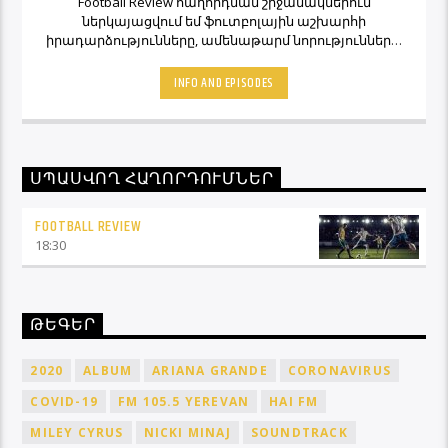
Football Review հաղորդման շրջանակներում
ներկայացվում եմ ֆուտբոլային աշխարհի
իրադարձությունները, ամենաթարմ նորությունները,
ինչպես նաև նաև մեկնաբանի կարծիքներն ու
տեսակետները։ Հետևեք Լավագույնի եթերին եւ
INFO AND EPISODES
Ֆուտբոլ Ռիվյու հաղորդաշարի միջոցով մշտապես
կլինեք ֆուտբոլային աշխարհի կիզակետում։
ՍՊԱՍՎՈՂ ՀԱՂՈՐԴՈՒՄՆԵՐ
FOOTBALL REVIEW
18:30
ԹԵԳԵՐ
2020
ALBUM
ARIANA GRANDE
CORONAVIRUS
COVID-19
FM 105.5 YEREVAN
HAI FM
MILEY CYRUS
NICKI MINAJ
SOUNDTRACK