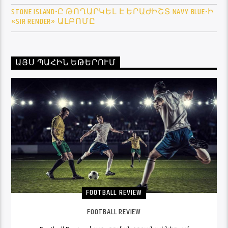
STONE ISLAND-Ը ԹՈՂԱՐԿԵԼ Է ԵՐԱԺԻՇՏ NAVY BLUE-Ի
«SIR RENDER» ԱԼԲՈՄԸ
ԱՅՍ ՊԱՀԻՆ ԵԹԵՐՈՒՄ
FOOTBALL REVIEW
FOOTBALL REVIEW