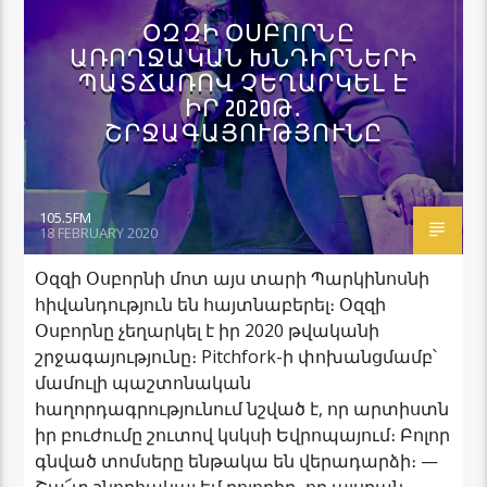
ՕԶԶԻ ՕՍԲՈՐՆԸ
ԱՌՈՂՋԱԿԱՆ ԽՆԴԻՐՆԵՐԻ
ՊԱՏՃԱՌՈՎ ՉԵՂԱՐԿԵԼ Է
ԻՐ 2020Թ․
ՇՐՋԱԳԱՅՈՒԹՅՈՒՆԸ
105.5FM
18 FEBRUARY 2020
Օզզի Օսբորնի մոտ այս տարի Պարկինոսնի
հիվանդություն են հայտնաբերել։ Օզզի
Օսբորնը չեղարկել է իր 2020 թվականի
շրջագայությունը։ Pitchfork-ի փոխանցմամբ՝
մամուլի պաշտոնական
հաղորդագրությունում նշված է, որ արտիստն
իր բուժումը շուտով կսկսի Եվրոպայում։ Բոլոր
գնված տոմսերը ենթակա են վերադարձի։ —
Շա՜տ շնորհակալ եմ բոլորիդ, որ այսքան