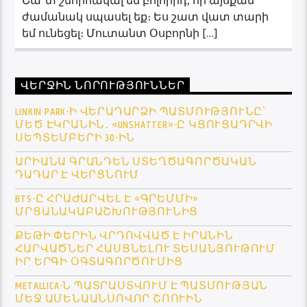
ժամանակ սպասել եք։ Ես շատ վատ տարի
եմ ունեցել։ Մուտանտ Օսբորնի […]
ՎԵՐՋԻՆ ՆՈՐՈՒԹՅՈՒՆՆԵՐ
LINKIN PARK-Ի ՎԵՐԱԴԱՐՁԻ ՊԱՏՄՈՒԹՅՈՒՆԸ՝
ՄԵԾ ԷԿՐԱՆԻՆ․ «UNSHATTER»-Ը ԿՑՈՒՑԱԴՐՎԻ
ՍԵՊՏԵՄԲԵՐԻ 30-ԻՆ
ԱՐԻԱՆԱ ԳՐԱՆԴԵՆ ՍՏԵՂԾԱԳՈՐԾԱԿԱՆ
ԴԱԴԱՐ Է ՎԵՐՑՆՈՒՄ
BTS-Ը ՀՐԱԺԱՐՎԵԼ Է «ԳՐԵՄՄԻ»
ՄՐՑԱՆԱԿԱԲԱՇԽՈՒԹՅՈՒՆԻՑ
ՔԵԹԻ ՓԵՐԻՆ ՎՐԴՈՎՎԱԾ Է ԻՐԱՆԻՆ
ՀԱՐՎԱԾՆԵՐ ՀԱՍՑՆԵԼՈՒ ՏԵՍԱՆՅՈՒԹՈՒՄ
ԻՐ ԵՐԳԻ ՕԳՏԱԳՈՐԾՈՒՄԻՑ
METALLICA-Ն ՊԱՏՐԱՍՏՎՈՒՄ Է ՊԱՏՄՈՒԹՅԱՆ
ՄԵՋ ԱՄԵՆԱԱՆՍՈՎՈՐ ՇՈՈՒԻՆ