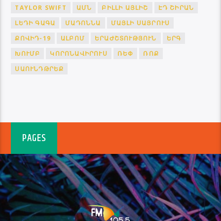
TAYLOR SWIFT
ԱՄՆ
ԲԻԼԼԻ ԱՅԼԻՇ
ԷԴ ՇԻՐԱՆ
ԼԵԴԻ ԳԱԳԱ
ՄԱԴՈՆՆԱ
ՄԱՅԼԻ ՍԱՅՐՈՒՍ
ՔՈՎԻԴ-19
ԱԼԲՈՄ
ԵՐԱԺՇՏՈՒԹՅՈՒՆ
ԵՐԳ
ԽՈՒՄԲ
ԿՈՐՈՆԱՎԻՐՈՒՍ
ՌԵՓ
ՌՈՔ
ՍԱՈՒՆԴԹՐԵՔ
PAGES