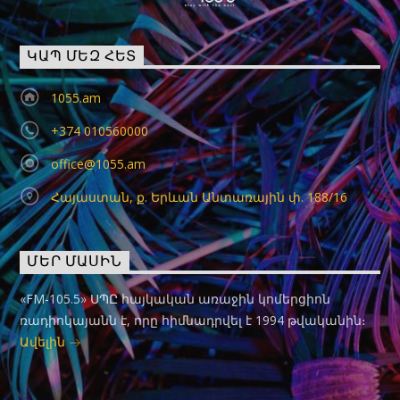
ԿԱՊ ՄԵԶ ՀԵՏ
1055.am
+374 010560000
office@1055.am
Հայաստան, ք. Երևան Անտառային փ. 188/16
ՄԵՐ ՄԱՍԻՆ
«FM-105.5» ՍՊԸ հայկական առաջին կոմերցիոն
ռադիոկայանն է, որը հիմնադրվել է 1994 թվականին։
Ավելին