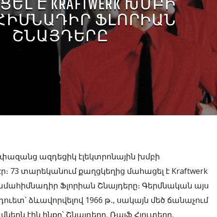
ԵԼ Է KRAFTWERK ԽՄԲԻ
ՀԻՄՆԱԴԻՐ ՖԼՈՐԻԱՆ
ՇՆԱՅԴԵՐԸ
չափազանց ազդեցիկ էլեկտրոնային խմբի
ր։ 73 տարեկանում քաղցկեղից մահացել է Kraftwerk
ամահիմնադիր Ֆլորիան Շնայդերը։ Գերմնական այս
 դուետ՝ ձևավորվելով 1966 թ․, սակայն մեծ ճանաչում
մներն էին ինքը՝ Շնայդերը, Ռալֆ Հյուտերը,