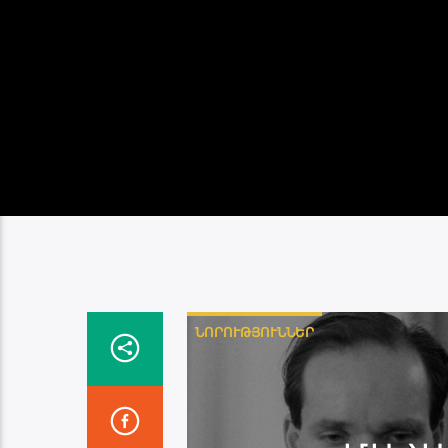
ՆՈՐՈՒԹՅՈՒՆՆԵՐ