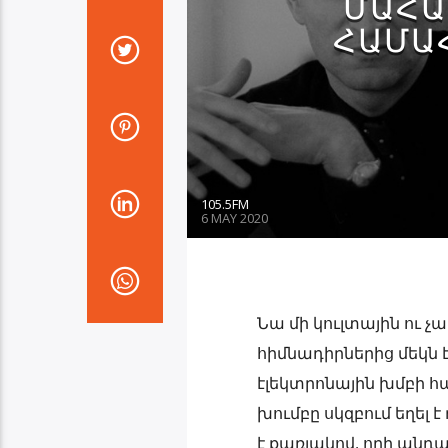
ՄԱՀԱՑ
ՀԱՄԱ
105.5FM
6 MAY 2020
Նա մի կուլտային ու 
հիմնադիրներից մեկն է
էլեկտրոնային խմբի հ
խումբը սկզբում եղել է
է քառյակով, որի անդա