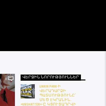
ՎԵՐՋԻՆ ՆՈՐՈՒԹՅՈՒՆՆԵՐ
0
LINKIN PARK-Ի
ՎԵՐԱԴԱՐՁԻ
ՊԱՏՄՈՒԹՅՈՒՆԸ՝
ՄԵԾ ԷԿՐԱՆԻՆ․
«UNSHATTER»-Ը ԿՑՈՒՑԱԴՐՎԻ