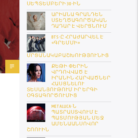
ՍԵՊՏԵՄԲԵՐԻ 30-ԻՆ
ԱՐԻԱՆԱ ԳՐԱՆԴԵՆ
ՍՏԵՂԾԱԳՈՐԾԱԿԱՆ
ԴԱԴԱՐ Է ՎԵՐՑՆՈՒՄ
BTS-Ը ՀՐԱԺԱՐՎԵԼ Է
«ԳՐԵՄՄԻ»
ՄՐՑԱՆԱԿԱԲԱՇԽՈՒԹՅՈՒՆԻՑ
ՔԵԹԻ ՓԵՐԻՆ
ՎՐԴՈՎՎԱԾ Է
ԻՐԱՆԻՆ ՀԱՐՎԱԾՆԵՐ
ՀԱՍՑՆԵԼՈՒ
ՏԵՍԱՆՅՈՒԹՈՒՄ ԻՐ ԵՐԳԻ
ՕԳՏԱԳՈՐԾՈՒՄԻՑ
METALLICA-Ն
ՊԱՏՐԱՍՏՎՈՒՄ Է
ՊԱՏՄՈՒԹՅԱՆ ՄԵՋ
ԱՄԵՆԱԱՆՍՈՎՈՐ
ՇՈՈՒԻՆ