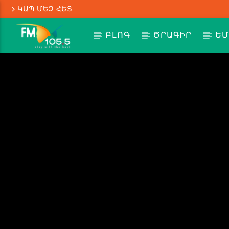
ԿԱՊ ՄԵԶ ՀԵՏ
ԲԼՈԳ
ԾՐԱԳԻՐ
ԵՄ