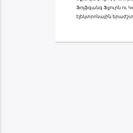
Ֆոլֆգանգ Ֆլյուրն ու Կ
էլեկտրոնային երաժշտ