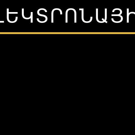
ԼԵԿՏՐՈՆԱՅ