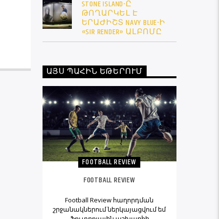
STONE ISLAND-Ը
ԹՈՂԱՐԿԵԼ Է
ԵՐԱԺԻՇՏ NAVY BLUE-Ի
«SIR RENDER» ԱԼԲՈՄԸ
ԱՅՍ ՊԱՀԻՆ ԵԹԵՐՈՒՄ
FOOTBALL REVIEW
FOOTBALL REVIEW
Football Review հաղորդման
շրջանակներում ներկայացվում եմ
ֆուտբոլային աշխարհի