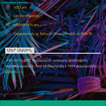
1055.am
+374 010560000
office@1055.am
Հայաստան, ք. Երևան Անտառային փ. 188/16
ՄԵՐ ՄԱՍԻՆ
«FM-105.5» ՍՊԸ հայկական առաջին կոմերցիոն
ռադիոկայանն է, որը հիմնադրվել է 1994 թվականին։
Ավելին