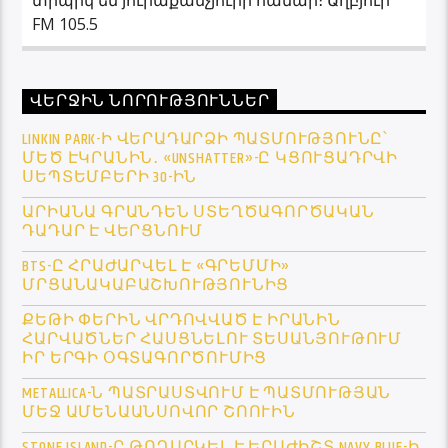
FM 105.5
ՎԵՐՋԻՆ ՆՈՐՈՒԹՅՈՒՆՆԵՐ
LINKIN PARK-Ի ՎԵՐԱԴԱՐՁԻ ՊԱՏՄՈՒԹՅՈՒՆԸ՝
ՄԵԾ ԷԿՐԱՆԻՆ․ «UNSHATTER»-Ը ԿՑՈՒՑԱԴՐՎԻ
ՍԵՊՏԵՄԲԵՐԻ 30-ԻՆ
ԱՐԻԱՆԱ ԳՐԱՆԴԵՆ ՍՏԵՂԾԱԳՈՐԾԱԿԱՆ
ԴԱԴԱՐ Է ՎԵՐՑՆՈՒՄ
BTS-Ը ՀՐԱԺԱՐՎԵԼ Է «ԳՐԵՄՄԻ»
ՄՐՑԱՆԱԿԱԲԱՇԽՈՒԹՅՈՒՆԻՑ
ՔԵԹԻ ՓԵՐԻՆ ՎՐԴՈՎՎԱԾ Է ԻՐԱՆԻՆ
ՀԱՐՎԱԾՆԵՐ ՀԱՍՑՆԵԼՈՒ ՏԵՍԱՆՅՈՒԹՈՒՄ
ԻՐ ԵՐԳԻ ՕԳՏԱԳՈՐԾՈՒՄԻՑ
METALLICA-Ն ՊԱՏՐԱՍՏՎՈՒՄ Է ՊԱՏՄՈՒԹՅԱՆ
ՄԵՋ ԱՄԵՆԱԱՆՍՈՎՈՐ ՇՈՈՒԻՆ
STONE ISLAND-Ը ԹՈՂԱՐԿԵԼ Է ԵՐԱԺԻՇՏ NAVY BLUE-Ի