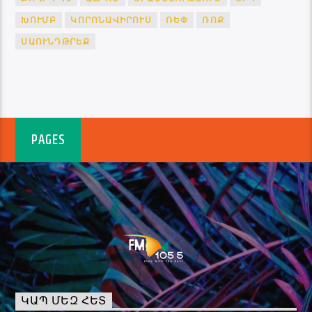
ԽՈՒՄԲ
ԿՈՐՈՆԱՎԻՐՈՒՍ
ՌԵՓ
ՌՈՔ
ՍԱՈՒՆԴԹՐԵՔ
PAGES
ԿԱՊ ՄԵԶ ՀԵՏ