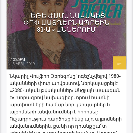
ԵԹԵ ԺԱՄԱՆԱԿԱԿԻՑ
ՓՈՓ ԱՍՏՂԵՐՆ ԱՊՐԵԻՆ
80-ԱԿԱՆՆԵՐՈՒՄ
105.5FM
15 APRIL 2019
Նկարիչ Վուլֆիո Օբրեգոնը՝ ոգեշնչվելով 1980-
ականների փոփ արվեստով, ներկայացրել է
«2080-ական թվականներ։ Անցյալն ապագան
է» խորագրով նախագիծը, որում հատնի
արտիստների համար նոր կերպարներ և
ալբոմների անվանումներ է հորինել։
Ուշադրություն դարձրեք հենց այդ ալբոմների
անվանումներին, քանի որ դրանք շա՜տ
տիպիկ են յուրաքանչյուրի համար։ Աղբյուր՝