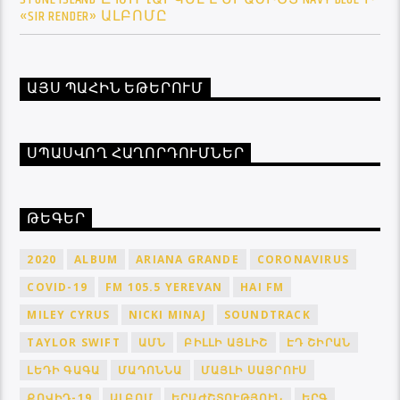
«SIR RENDER» ԱԼԲՈՄԸ
ԱՅՍ ՊԱՀԻՆ ԵԹԵՐՈՒՄ
ՍՊԱՍՎՈՂ ՀԱՂՈՐԴՈՒՄՆԵՐ
ԹԵԳԵՐ
2020
ALBUM
ARIANA GRANDE
CORONAVIRUS
COVID-19
FM 105.5 YEREVAN
HAI FM
MILEY CYRUS
NICKI MINAJ
SOUNDTRACK
TAYLOR SWIFT
ԱՄՆ
ԲԻԼԼԻ ԱՅԼԻՇ
ԷԴ ՇԻՐԱՆ
ԼԵԴԻ ԳԱԳԱ
ՄԱԴՈՆՆԱ
ՄԱՅԼԻ ՍԱՅՐՈՒՍ
ՔՈՎԻԴ-19
ԱԼԲՈՄ
ԵՐԱԺՇՏՈՒԹՅՈՒՆ
ԵՐԳ