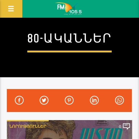
80-ԱԿԱՆՆԵՐ
ՆՈՐՈՒԹՅՈՒՆՆԵՐ
0