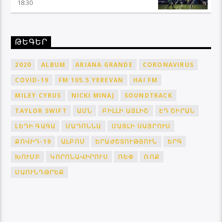
18:30
ԹԵԳԵՐ
2020
ALBUM
ARIANA GRANDE
CORONAVIRUS
COVID-19
FM 105.5 YEREVAN
HAI FM
MILEY CYRUS
NICKI MINAJ
SOUNDTRACK
TAYLOR SWIFT
ԱՄՆ
ԲԻԼԼԻ ԱՅԼԻՇ
ԷԴ ՇԻՐԱՆ
ԼԵԴԻ ԳԱԳԱ
ՄԱԴՈՆՆԱ
ՄԱՅԼԻ ՍԱՅՐՈՒՍ
ՔՈՎԻԴ-19
ԱԼԲՈՄ
ԵՐԱԺՇՏՈՒԹՅՈՒՆ
ԵՐԳ
ԽՈՒՄԲ
ԿՈՐՈՆԱՎԻՐՈՒՍ
ՌԵՓ
ՌՈՔ
ՍԱՈՒՆԴԹՐԵՔ