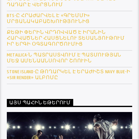
ԴԱԴԱՐ Է ՎԵՐՑՆՈՒՄ
BTS-Ը ՀՐԱԺԱՐՎԵԼ Է «ԳՐԵՄՄԻ»
ՄՐՑԱՆԱԿԱԲԱՇԽՈՒԹՅՈՒՆԻՑ
ՔԵԹԻ ՓԵՐԻՆ ՎՐԴՈՎՎԱԾ Է ԻՐԱՆԻՆ
ՀԱՐՎԱԾՆԵՐ ՀԱՍՑՆԵԼՈՒ ՏԵՍԱՆՅՈՒԹՈՒՄ
ԻՐ ԵՐԳԻ ՕԳՏԱԳՈՐԾՈՒՄԻՑ
METALLICA-Ն ՊԱՏՐԱՍՏՎՈՒՄ Է ՊԱՏՄՈՒԹՅԱՆ
ՄԵՋ ԱՄԵՆԱԱՆՍՈՎՈՐ ՇՈՈՒԻՆ
STONE ISLAND-Ը ԹՈՂԱՐԿԵԼ Է ԵՐԱԺԻՇՏ NAVY BLUE-Ի
«SIR RENDER» ԱԼԲՈՄԸ
ԱՅՍ ՊԱՀԻՆ ԵԹԵՐՈՒՄ