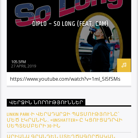
DIPLO – SO LONG (FEAT. CAM)
105.5FM
27 APRIL 2019
https://www.youtube.com/watch?v=1ml_5l5fSMs
ՎԵՐՋԻՆ ՆՈՐՈՒԹՅՈՒՆՆԵՐ
LINKIN PARK-Ի ՎԵՐԱԴԱՐՁԻ ՊԱՏՄՈՒԹՅՈՒՆԸ՝
ՄԵԾ ԷԿՐԱՆԻՆ․ «UNSHATTER»-Ը ԿՑՈՒՑԱԴՐՎԻ
ՍԵՊՏԵՄԲԵՐԻ 30-ԻՆ
ԱՐԻԱՆԱ ԳՐԱՆԴԵՆ ՍՏԵՂԾԱԳՈՐԾԱԿԱՆ