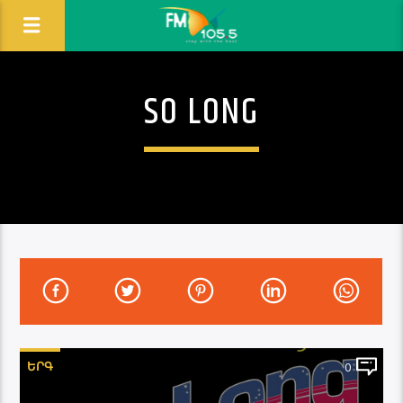
SO LONG
ԵՐԳ
0