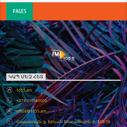
PAGES
ԿԱՊ ՄԵԶ ՀԵՏ
1055.am
+374 010560000
office@1055.am
Հայաստան, ք. Երևան Անտառային փ. 188/16