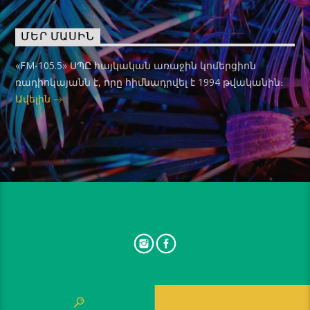
ՄԵՐ ՄԱՍԻՆ
«FM-105.5» ՍՊԸ հայկական առաջին կոմերցիոն
ռադիոկայանն է, որը հիմնադրվել է 1994 թվականին։
Ավելին