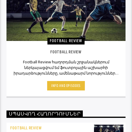
FOOTBALL REVIEW
FOOTBALL REVIEW
Football Review հաղորդման շրջանակներում
ներկայացվում եմ ֆուտբոլային աշխարհի
իրադարձությունները, ամենաթարմ նորությունները,
ինչպես նաև նաև մեկնաբանի կարծիքներն ու
տեսակետները։ Հետևեք Լավագույնի եթերին եւ
INFO AND EPISODES
Ֆուտբոլ Ռիվյու հաղորդաշարի միջոցով մշտապես
կլինեք ֆուտբոլային աշխարհի կիզակետում։
ՍՊԱՍՎՈՂ ՀԱՂՈՐԴՈՒՄՆԵՐ
FOOTBALL REVIEW