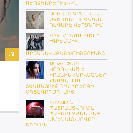
ՍԵՊՏԵՄԲԵՐԻ 30-ԻՆ
ԱՐԻԱՆԱ ԳՐԱՆԴԵՆ
ՍՏԵՂԾԱԳՈՐԾԱԿԱՆ
ԴԱԴԱՐ Է ՎԵՐՑՆՈՒՄ
BTS-Ը ՀՐԱԺԱՐՎԵԼ Է
«ԳՐԵՄՄԻ»
ՄՐՑԱՆԱԿԱԲԱՇԽՈՒԹՅՈՒՆԻՑ
ՔԵԹԻ ՓԵՐԻՆ
ՎՐԴՈՎՎԱԾ Է
ԻՐԱՆԻՆ ՀԱՐՎԱԾՆԵՐ
ՀԱՍՑՆԵԼՈՒ
ՏԵՍԱՆՅՈՒԹՈՒՄ ԻՐ ԵՐԳԻ
ՕԳՏԱԳՈՐԾՈՒՄԻՑ
METALLICA-Ն
ՊԱՏՐԱՍՏՎՈՒՄ Է
ՊԱՏՄՈՒԹՅԱՆ ՄԵՋ
ԱՄԵՆԱԱՆՍՈՎՈՐ
ՇՈՈՒԻՆ