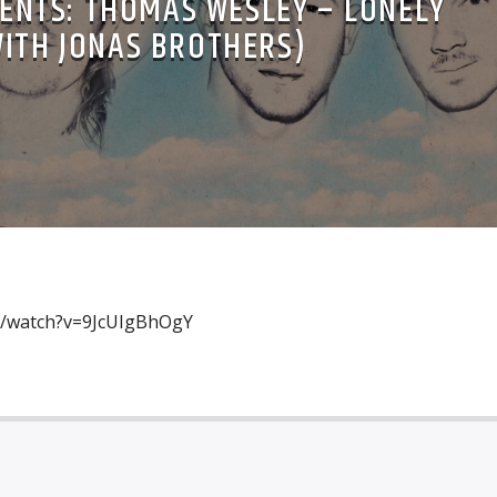
SENTS: THOMAS WESLEY – LONELY
WITH JONAS BROTHERS)
m/watch?v=9JcUIgBhOgY