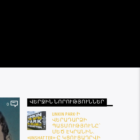
ՎԵՐՋԻՆ ՆՈՐՈՒԹՅՈՒՆՆԵՐ
0
LINKIN PARK-Ի
ՎԵՐԱԴԱՐՁԻ
ՊԱՏՄՈՒԹՅՈՒՆԸ՝
ՄԵԾ ԷԿՐԱՆԻՆ․
«UNSHATTER»-Ը ԿՑՈՒՑԱԴՐՎԻ