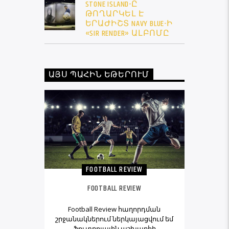
STONE ISLAND-Ը
ԹՈՂԱՐԿԵԼ Է
ԵՐԱԺԻՇՏ NAVY BLUE-Ի
«SIR RENDER» ԱԼԲՈՄԸ
ԱՅՍ ՊԱՀԻՆ ԵԹԵՐՈՒՄ
FOOTBALL REVIEW
FOOTBALL REVIEW
Football Review հաղորդման
շրջանակներում ներկայացվում եմ
ֆուտբոլային աշխարհի