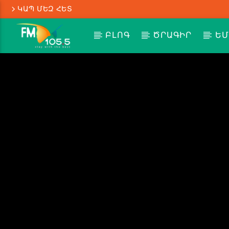
ԿԱՊ ՄԵԶ ՀԵՏ
ԲԼՈԳ
ԾՐԱԳԻՐ
ԵՄ