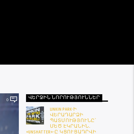
ՎԵՐՋԻՆ ՆՈՐՈՒԹՅՈՒՆՆԵՐ
0
LINKIN PARK-Ի
ՎԵՐԱԴԱՐՁԻ
ՊԱՏՄՈՒԹՅՈՒՆԸ՝
ՄԵԾ ԷԿՐԱՆԻՆ․
«UNSHATTER»-Ը ԿՑՈՒՑԱԴՐՎԻ