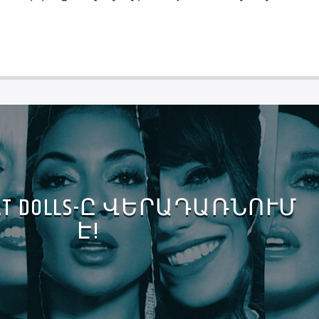
YCAT DOLLS-Ը ՎԵՐԱԴԱՌՆՈՒՄ
Է!