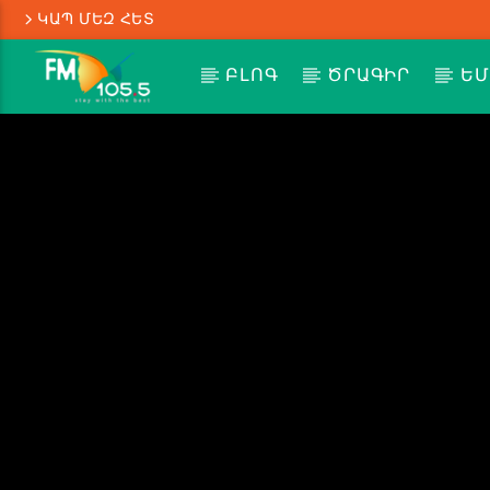
ԿԱՊ ՄԵԶ ՀԵՏ
ԲԼՈԳ
ԾՐԱԳԻՐ
ԵՄ