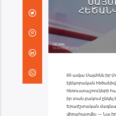
ՍԱՅՄՈ
ՀԵԾԱՆՎ
105.5FM
10 AUGUST 2020
60-ամյա Սայմոնն իր Մ
էլեկտրական հեծանիվ
հեռուստաշոուների հա
իր տան բակում ընկել 
Երաժշտական մագնատ
վիրահատվել։ — Նա իր