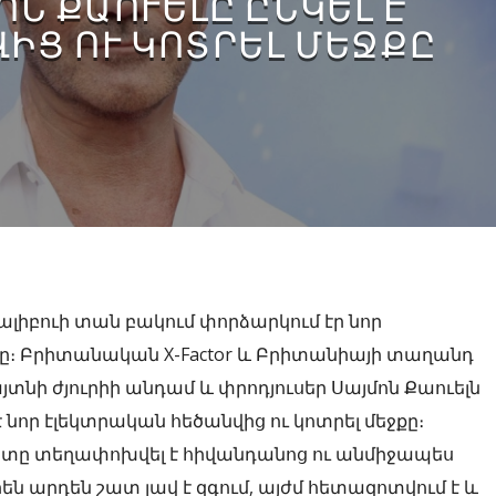
Ն ՔԱՈՒԵԼԸ ԸՆԿԵԼ Է
ԻՑ ՈՒ ԿՈՏՐԵԼ ՄԵՋՔԸ
ալիբուի տան բակում փորձարկում էր նոր
ը։ Բրիտանական X-Factor և Բրիտանիայի տաղանդ
յտնի ժյուրիի անդամ և փրոդյուսեր Սայմոն Քաուելն
է նոր էլեկտրական հեծանվից ու կոտրել մեջքը։
ը տեղափոխվել է հիվանդանոց ու անմիջապես
են արդեն շատ լավ է զգում, այժմ հետազոտվում է և