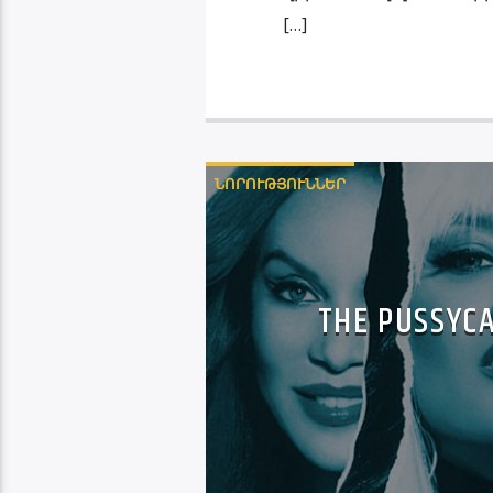
[…]
ՆՈՐՈՒԹՅՈՒՆՆԵՐ
THE PUSS