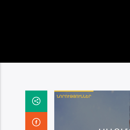
ՆՈՐՈՒԹՅՈՒՆՆԵՐ