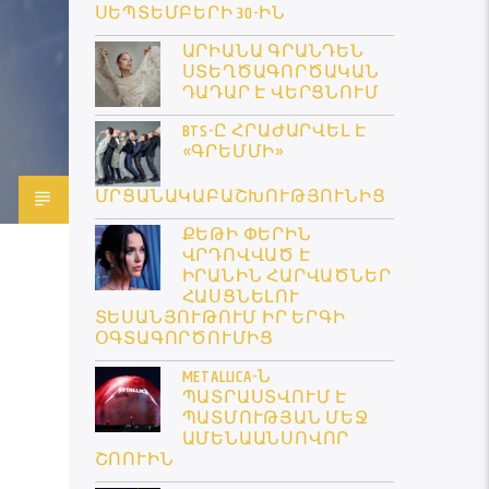
ՍԵՊՏԵՄԲԵՐԻ 30-ԻՆ
ԱՐԻԱՆԱ ԳՐԱՆԴԵՆ
ՍՏԵՂԾԱԳՈՐԾԱԿԱՆ
ԴԱԴԱՐ Է ՎԵՐՑՆՈՒՄ
BTS-Ը ՀՐԱԺԱՐՎԵԼ Է
«ԳՐԵՄՄԻ»
ՄՐՑԱՆԱԿԱԲԱՇԽՈՒԹՅՈՒՆԻՑ
ՔԵԹԻ ՓԵՐԻՆ
ՎՐԴՈՎՎԱԾ Է
ԻՐԱՆԻՆ ՀԱՐՎԱԾՆԵՐ
ՀԱՍՑՆԵԼՈՒ
ՏԵՍԱՆՅՈՒԹՈՒՄ ԻՐ ԵՐԳԻ
ՕԳՏԱԳՈՐԾՈՒՄԻՑ
METALLICA-Ն
ՊԱՏՐԱՍՏՎՈՒՄ Է
ՊԱՏՄՈՒԹՅԱՆ ՄԵՋ
ԱՄԵՆԱԱՆՍՈՎՈՐ
ՇՈՈՒԻՆ