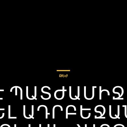
ԹԵԺ
Է ՊԱՏԺԱՄԻ
Լ ԱԴՐԲԵՋԱ