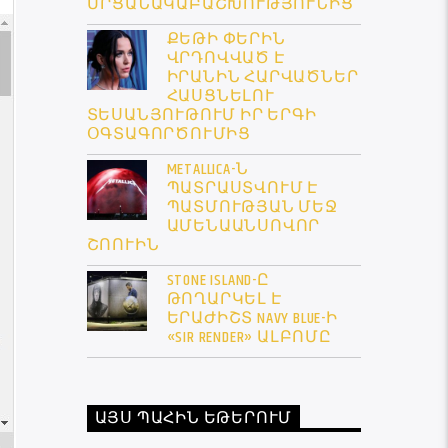
ՄՐՑԱՆԱԿԱԲԱՇԽՈՒԹՅՈՒՆԻՑ
ՔԵԹԻ ՓԵՐԻՆ
ՎՐԴՈՎՎԱԾ Է
ԻՐԱՆԻՆ ՀԱՐՎԱԾՆԵՐ
ՀԱՍՑՆԵԼՈՒ
ՏԵՍԱՆՅՈՒԹՈՒՄ ԻՐ ԵՐԳԻ
ՕԳՏԱԳՈՐԾՈՒՄԻՑ
METALLICA-Ն
ՊԱՏՐԱՍՏՎՈՒՄ Է
ՊԱՏՄՈՒԹՅԱՆ ՄԵՋ
ԱՄԵՆԱԱՆՍՈՎՈՐ
ՇՈՈՒԻՆ
STONE ISLAND-Ը
ԹՈՂԱՐԿԵԼ Է
ԵՐԱԺԻՇՏ NAVY BLUE-Ի
«SIR RENDER» ԱԼԲՈՄԸ
ԱՅՍ ՊԱՀԻՆ ԵԹԵՐՈՒՄ