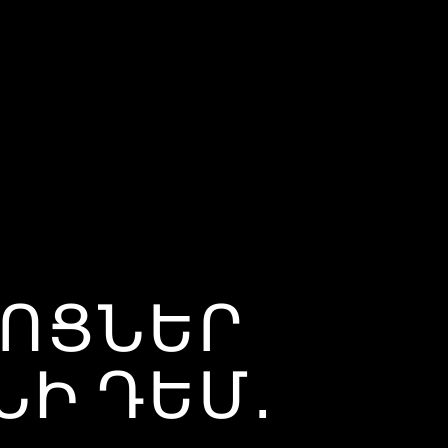
ՋՈՑՆԵՐ
ՆԻ ԴԵՄ․