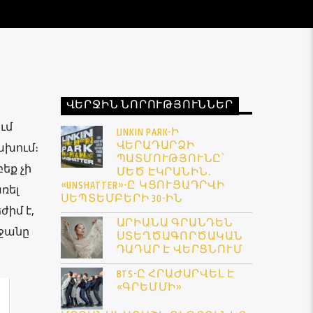
ՎԵՐՋԻՆ ՆՈՐՈՒԹՅՈՒՆՆԵՐ
ւմ
LINKIN PARK-Ի
ՎԵՐԱԴԱՐՁԻ
ախում։
ՊԱՏՄՈՒԹՅՈՒՆԸ՝
բեք չի
ՄԵԾ ԷԿՐԱՆԻՆ․
«UNSHATTER»-Ը ԿՑՈՒՑԱԴՐՎԻ
ռել
ՍԵՊՏԵՄԲԵՐԻ 30-ԻՆ
իմ է,
ԱՐԻԱՆԱ ԳՐԱՆԴԵՆ
եջանը
ՍՏԵՂԾԱԳՈՐԾԱԿԱՆ
ԴԱԴԱՐ Է ՎԵՐՑՆՈՒՄ
BTS-Ը ՀՐԱԺԱՐՎԵԼ Է
«ԳՐԵՄՄԻ»