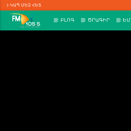
ԿԱՊ ՄԵԶ ՀԵՏ
ԲԼՈԳ
ԾՐԱԳԻՐ
ԵՄ