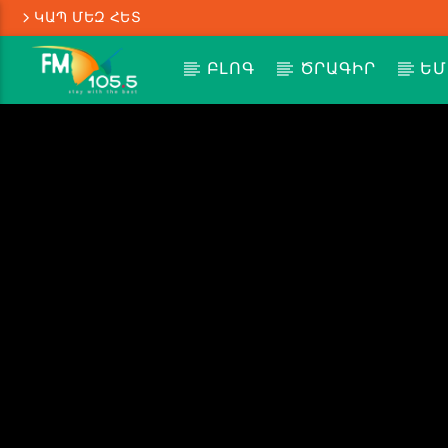
ԿԱՊ ՄԵԶ ՀԵՏ
ԲԼՈԳ
ԾՐԱԳԻՐ
ԵՄ