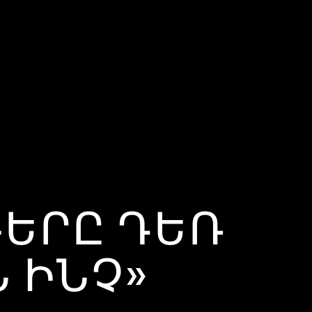
ԳԵՐԸ ԴԵՌ
 ԻՆՉ»