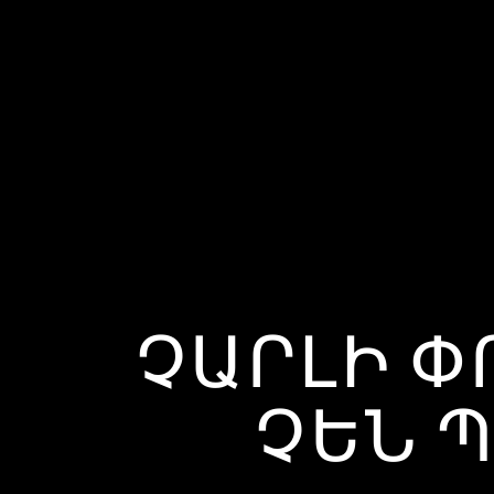
ՉԱՐԼԻ Փ
ՉԵՆ 