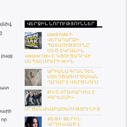
ՎԵՐՋԻՆ ՆՈՐՈՒԹՅՈՒՆՆԵՐ
յնիվ,
ը
LINKIN PARK-Ի
ՎԵՐԱԴԱՐՁԻ
ՊԱՏՄՈՒԹՅՈՒՆԸ՝
ՄԵԾ ԷԿՐԱՆԻՆ․
 բայց
«UNSHATTER»-Ը ԿՑՈՒՑԱԴՐՎԻ
ՍԵՊՏԵՄԲԵՐԻ 30-ԻՆ
ԱՐԻԱՆԱ ԳՐԱՆԴԵՆ
ՍՏԵՂԾԱԳՈՐԾԱԿԱՆ
ԴԱԴԱՐ Է ՎԵՐՑՆՈՒՄ
 շատ
BTS-Ը ՀՐԱԺԱՐՎԵԼ Է
«ԳՐԵՄՄԻ»
ՄՐՑԱՆԱԿԱԲԱՇԽՈՒԹՅՈՒՆԻՑ
 տարի
ՔԵԹԻ ՓԵՐԻՆ
 որ
ՎՐԴՈՎՎԱԾ Է