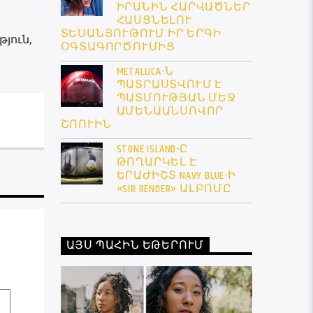
ԻՐԱՆԻՆ ՀԱՐՎԱԾՆԵՐ
ՀԱՍՑՆԵԼՈՒ
ՏԵՍԱՆՅՈՒԹՈՒՄ ԻՐ ԵՐԳԻ
յուն,
ՕԳՏԱԳՈՐԾՈՒՄԻՑ
METALLICA-Ն
ՊԱՏՐԱՍՏՎՈՒՄ Է
ՊԱՏՄՈՒԹՅԱՆ ՄԵՋ
ԱՄԵՆԱԱՆՍՈՎՈՐ
ՇՈՈՒԻՆ
STONE ISLAND-Ը
ԹՈՂԱՐԿԵԼ Է
ԵՐԱԺԻՇՏ NAVY BLUE-Ի
«SIR RENDER» ԱԼԲՈՄԸ
ԱՅՍ ՊԱՀԻՆ ԵԹԵՐՈՒՄ