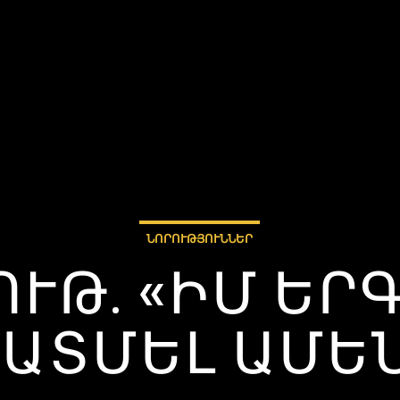
ՆՈՐՈՒԹՅՈՒՆՆԵՐ
ՈՒԹ. «ԻՄ ԵՐ
ՊԱՏՄԵԼ ԱՄԵՆ