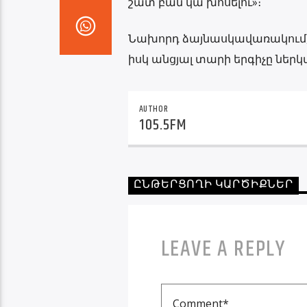
շատ բան կա խոսելու»։
Նախորդ ձայնասկավառակում, որը
իսկ անցյալ տարի երգիչը ներկայ
AUTHOR
105.5FM
ԸՆԹԵՐՑՈՂԻ ԿԱՐԾԻՔՆԵՐ
LEAVE A REPLY