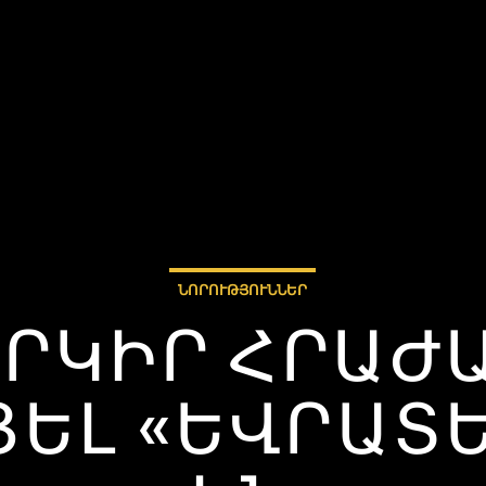
ՆՈՐՈՒԹՅՈՒՆՆԵՐ
ԵՐԿԻՐ ՀՐԱԺԱ
Լ «ԵՎՐԱՏԵՍ