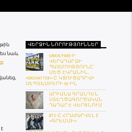
ՎԵՐՋԻՆ ՆՈՐՈՒԹՅՈՒՆՆԵՐ
յթին
պես նաև
LINKIN PARK-Ի
ՎԵՐԱԴԱՐՁԻ
ց
:
ՊԱՏՄՈՒԹՅՈՒՆԸ՝
ՄԵԾ ԷԿՐԱՆԻՆ․
վանեց,
«UNSHATTER»-Ը ԿՑՈՒՑԱԴՐՎԻ
ՍԵՊՏԵՄԲԵՐԻ 30-ԻՆ
ԱՐԻԱՆԱ ԳՐԱՆԴԵՆ
ՍՏԵՂԾԱԳՈՐԾԱԿԱՆ
ԴԱԴԱՐ Է ՎԵՐՑՆՈՒՄ
BTS-Ը ՀՐԱԺԱՐՎԵԼ Է
«ԳՐԵՄՄԻ»
 է