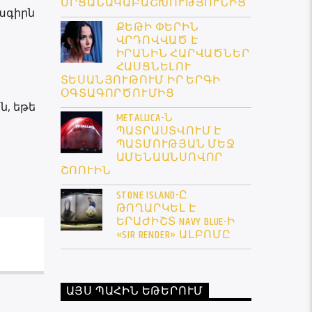
ՄՐՑԱՆԱԿԱԲԱՇԽՈՒԹՅՈՒՆԻՑ
րագիրն
ՔԵԹԻ ՓԵՐԻՆ
ՎՐԴՈՎՎԱԾ Է
ԻՐԱՆԻՆ ՀԱՐՎԱԾՆԵՐ
ՀԱՍՑՆԵԼՈՒ
ՏԵՍԱՆՅՈՒԹՈՒՄ ԻՐ ԵՐԳԻ
ՕԳՏԱԳՈՐԾՈՒՄԻՑ
ն, եթե
METALLICA-Ն
ՊԱՏՐԱՍՏՎՈՒՄ Է
ՊԱՏՄՈՒԹՅԱՆ ՄԵՋ
ԱՄԵՆԱԱՆՍՈՎՈՐ
ՇՈՈՒԻՆ
STONE ISLAND-Ը
ԹՈՂԱՐԿԵԼ Է
ԵՐԱԺԻՇՏ NAVY BLUE-Ի
«SIR RENDER» ԱԼԲՈՄԸ
ԱՅՍ ՊԱՀԻՆ ԵԹԵՐՈՒՄ