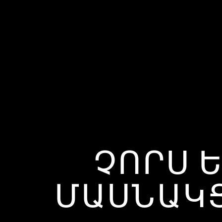
ՉՈՐՍ 
ՄԱՍՆԱԿՑԵ