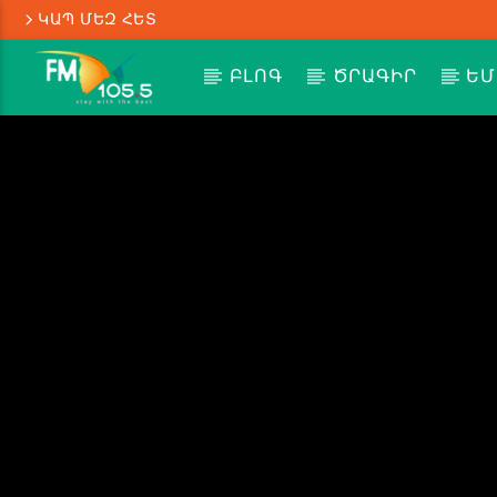
ԿԱՊ ՄԵԶ ՀԵՏ
ԲԼՈԳ
ԾՐԱԳԻՐ
ԵՄ