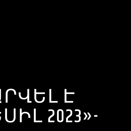
ՐՎԵԼ Է
ԻԼ 2023»-