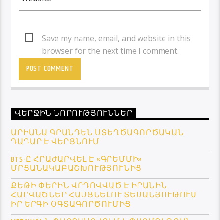
Save my name, email, and website in this
browser for the next time I comment.
ՎԵՐՋԻՆ ՆՈՐՈՒԹՅՈՒՆՆԵՐ
ԱՐԻԱՆԱ ԳՐԱՆԴԵՆ ՍՏԵՂԾԱԳՈՐԾԱԿԱՆ
ԴԱԴԱՐ Է ՎԵՐՑՆՈՒՄ
BTS-Ը ՀՐԱԺԱՐՎԵԼ Է «ԳՐԵՄՄԻ»
ՄՐՑԱՆԱԿԱԲԱՇԽՈՒԹՅՈՒՆԻՑ
ՔԵԹԻ ՓԵՐԻՆ ՎՐԴՈՎՎԱԾ Է ԻՐԱՆԻՆ
ՀԱՐՎԱԾՆԵՐ ՀԱՍՑՆԵԼՈՒ ՏԵՍԱՆՅՈՒԹՈՒՄ
ԻՐ ԵՐԳԻ ՕԳՏԱԳՈՐԾՈՒՄԻՑ