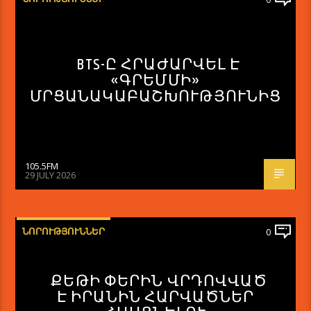
BTS-Ը ՀՐԱԺԱՐՎԵԼ Է
«ԳՐԵՄՄԻ»
ՄՐՑԱՆԱԿԱԲԱՇԽՈՒԹՅՈՒՆԻՑ
105.5FM
29 JULY 2026
ՆՈՐՈՒԹՅՈՒՆՆԵՐ
0
ՔԵԹԻ ՓԵՐԻՆ ՎՐԴՈՎՎԱԾ
Է ԻՐԱՆԻՆ ՀԱՐՎԱԾՆԵՐ