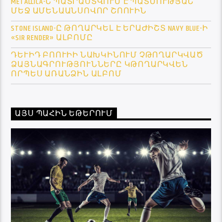
METALLICA-Ն ՊԱՏՐԱՍՏՎՈՒՄ Է ՊԱՏՄՈՒԹՅԱՆ
ՄԵՋ ԱՄԵՆԱԱՆՍՈՎՈՐ ՇՈՈՒԻՆ
STONE ISLAND-Ը ԹՈՂԱՐԿԵԼ Է ԵՐԱԺԻՇՏ NAVY BLUE-Ի
«SIR RENDER» ԱԼԲՈՄԸ
ԴԵՒԻԴ ԲՈՈՒԻԻ ՆԱԽԿԻՆՈՒՄ ՉԹՈՂԱՐԿՎԱԾ Ձ
ԱՅՆԱԳՐՈՒԹՅՈՒՆՆԵՐԸ ԿԹՈՂԱՐԿՎԵՆ Ո
ՐՊԵՍ ԱՌԱՆՁԻՆ ԱԼԲՈՄ
ԱՅՍ ՊԱՀԻՆ ԵԹԵՐՈՒՄ