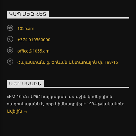
ԿԱՊ ՄԵԶ ՀԵՏ
1055.am
+374 010560000
office@1055.am
Հայաստան, ք. Երևան Անտառային փ. 188/16
ՄԵՐ ՄԱՍԻՆ
«FM-105.5» ՍՊԸ հայկական առաջին կոմերցիոն
ռադիոկայանն է, որը հիմնադրվել է 1994 թվականին։
Ավելին