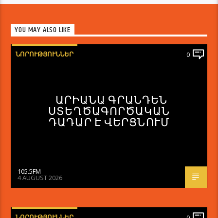
YOU MAY ALSO LIKE
ՆՈՐՈՒԹՅՈՒՆՆԵՐ
0
ԱՐԻԱՆԱ ԳՐԱՆԴԵՆ
ՍՏԵՂԾԱԳՈՐԾԱԿԱՆ
ԴԱԴԱՐ Է ՎԵՐՑՆՈՒՄ
105.5FM
4 AUGUST 2026
ՆՈՐՈՒԹՅՈՒՆՆԵՐ
0