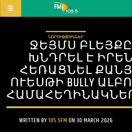
ՆՈՐՈՒԹՅՈՒՆՆԵՐ
ՋԵՅՄՍ ԲԼԵՅՔ
ԽՆԴՐԵԼ Է ԻՐԵ
ՀԵՌԱՑՆԵԼ ՔԱՆ
ՈՒԵՍԹԻ BULLY ԱԼԲ
ՀԱՄԱՀԵՂԻՆԱԿՆԵ
WRITTEN BY
105.5FM
ON 30 MARCH 2026