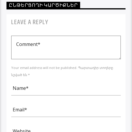
ԸՆԹԵՐՑՈՂԻ ԿԱՐԾԻՔՆԵՐ
LEAVE A REPLY
Your email address will not be published. Պարտադիր տողերը
նշված են *