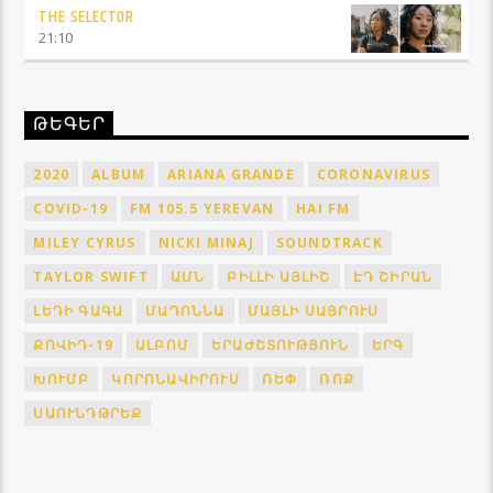
THE SELECTOR
21:10
ԹԵԳԵՐ
2020
ALBUM
ARIANA GRANDE
CORONAVIRUS
COVID-19
FM 105.5 YEREVAN
HAI FM
MILEY CYRUS
NICKI MINAJ
SOUNDTRACK
TAYLOR SWIFT
ԱՄՆ
ԲԻԼԼԻ ԱՅԼԻՇ
ԷԴ ՇԻՐԱՆ
ԼԵԴԻ ԳԱԳԱ
ՄԱԴՈՆՆԱ
ՄԱՅԼԻ ՍԱՅՐՈՒՍ
ՔՈՎԻԴ-19
ԱԼԲՈՄ
ԵՐԱԺՇՏՈՒԹՅՈՒՆ
ԵՐԳ
ԽՈՒՄԲ
ԿՈՐՈՆԱՎԻՐՈՒՍ
ՌԵՓ
ՌՈՔ
ՍԱՈՒՆԴԹՐԵՔ