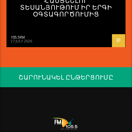
ՀԱՍՑՆԵԼՈՒ
ՏԵՍԱՆՅՈՒԹՈՒՄ ԻՐ ԵՐԳԻ
ՕԳՏԱԳՈՐԾՈՒՄԻՑ
105.5FM
27 JULY 2026
ՇԱՐՈՒՆԱԿԵԼ ԸՆԹԵՐՑՈՒՄԸ