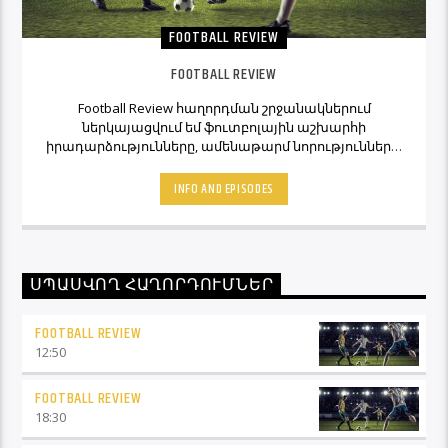
FOOTBALL REVIEW
FOOTBALL REVIEW
Football Review հաղորդման շրջանակներում
ներկայացվում եմ ֆուտբոլային աշխարհի
իրադարձությունները, ամենաթարմ նորությունները,
ինչպես նաև նաև մեկնաբանի կարծիքներն ու
տեսակետները։ Հետևեք Լավագույնի եթերին եւ
INFO AND EPISODES
Ֆուտբոլ Ռիվյու հաղորդաշարի միջոցով մշտապես
կլինեք ֆուտբոլային աշխարհի կիզակետում։
ՍՊԱՍՎՈՂ ՀԱՂՈՐԴՈՒՄՆԵՐ
FOOTBALL REVIEW
12:50
FOOTBALL REVIEW
18:30