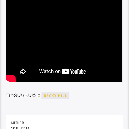
ՊԻՏԱԿՎԱԾ Է
BECKY HILL
AUTHOR