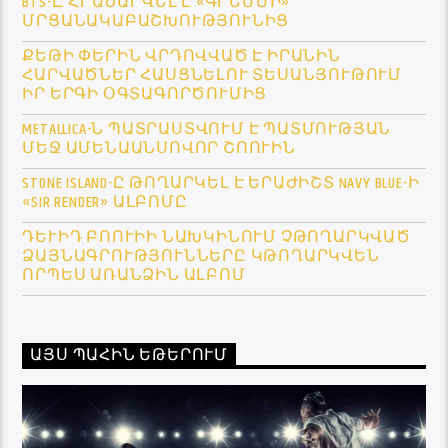
BTS-Ը ՀՐԱԺԱՐՎԵԼ Է «ԳՐԵՄՄԻ»
ՄՐՑԱՆԱԿԱԲԱՇԽՈՒԹՅՈՒՆԻՑ
ՔԵԹԻ ՓԵՐԻՆ ՎՐԴՈՎՎԱԾ Է ԻՐԱՆԻՆ
ՀԱՐՎԱԾՆԵՐ ՀԱՍՑՆԵԼՈՒ ՏԵՍԱՆՅՈՒԹՈՒՄ
ԻՐ ԵՐԳԻ ՕԳՏԱԳՈՐԾՈՒՄԻՑ
METALLICA-Ն ՊԱՏՐԱՍՏՎՈՒՄ Է ՊԱՏՄՈՒԹՅԱՆ
ՄԵՋ ԱՄԵՆԱԱՆՍՈՎՈՐ ՇՈՈՒԻՆ
STONE ISLAND-Ը ԹՈՂԱՐԿԵԼ Է ԵՐԱԺԻՇՏ NAVY BLUE-Ի
«SIR RENDER» ԱԼԲՈՄԸ
ԴԵՒԻԴ ԲՈՈՒԻԻ ՆԱԽԿԻՆՈՒՄ ՉԹՈՂԱՐԿՎԱԾ Ձ
ԱՅՆԱԳՐՈՒԹՅՈՒՆՆԵՐԸ ԿԹՈՂԱՐԿՎԵՆ Ո
ՐՊԵՍ ԱՌԱՆՁԻՆ ԱԼԲՈՄ
ԱՅՍ ՊԱՀԻՆ ԵԹԵՐՈՒՄ