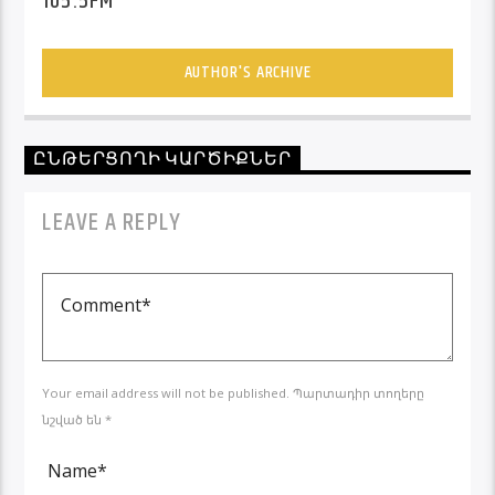
105.5FM
AUTHOR'S ARCHIVE
ԸՆԹԵՐՑՈՂԻ ԿԱՐԾԻՔՆԵՐ
LEAVE A REPLY
Your email address will not be published. Պարտադիր տողերը
նշված են *