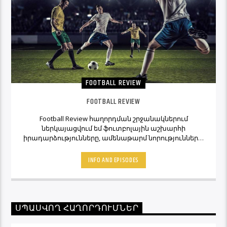
FOOTBALL REVIEW
FOOTBALL REVIEW
Football Review հաղորդման շրջանակներում
ներկայացվում եմ ֆուտբոլային աշխարհի
իրադարձությունները, ամենաթարմ նորությունները,
ինչպես նաև նաև մեկնաբանի կարծիքներն ու
տեսակետները։ Հետևեք Լավագույնի եթերին եւ
INFO AND EPISODES
Ֆուտբոլ Ռիվյու հաղորդաշարի միջոցով մշտապես
կլինեք ֆուտբոլային աշխարհի կիզակետում։
ՍՊԱՍՎՈՂ ՀԱՂՈՐԴՈՒՄՆԵՐ