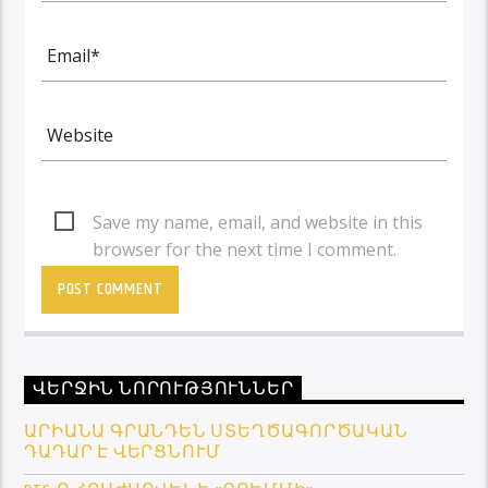
Save my name, email, and website in this
browser for the next time I comment.
ՎԵՐՋԻՆ ՆՈՐՈՒԹՅՈՒՆՆԵՐ
ԱՐԻԱՆԱ ԳՐԱՆԴԵՆ ՍՏԵՂԾԱԳՈՐԾԱԿԱՆ
ԴԱԴԱՐ Է ՎԵՐՑՆՈՒՄ