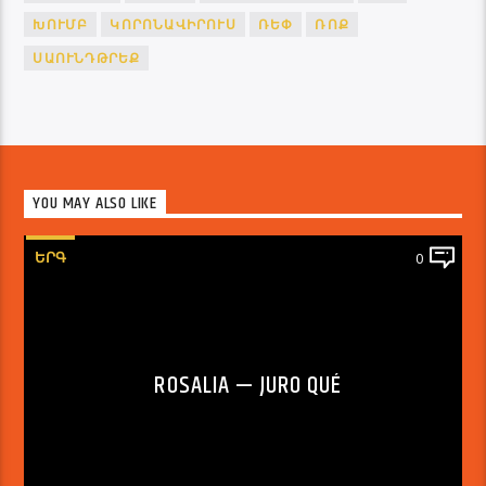
ԽՈՒՄԲ
ԿՈՐՈՆԱՎԻՐՈՒՍ
ՌԵՓ
ՌՈՔ
ՍԱՈՒՆԴԹՐԵՔ
YOU MAY ALSO LIKE
ԵՐԳ
0
ROSALIA — JURO QUÉ