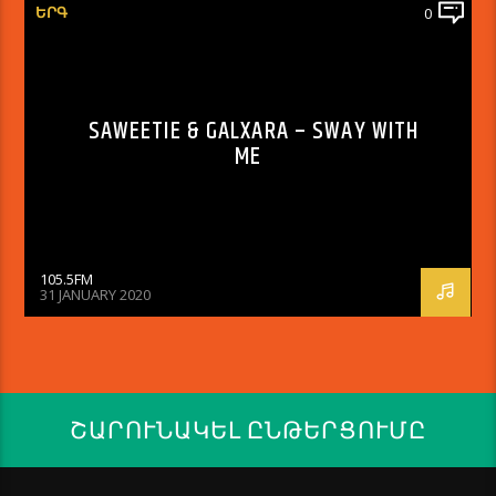
ԵՐԳ
0
SAWEETIE & GALXARA – SWAY WITH
ME
105.5FM
31 JANUARY 2020
ՇԱՐՈՒՆԱԿԵԼ ԸՆԹԵՐՑՈՒՄԸ