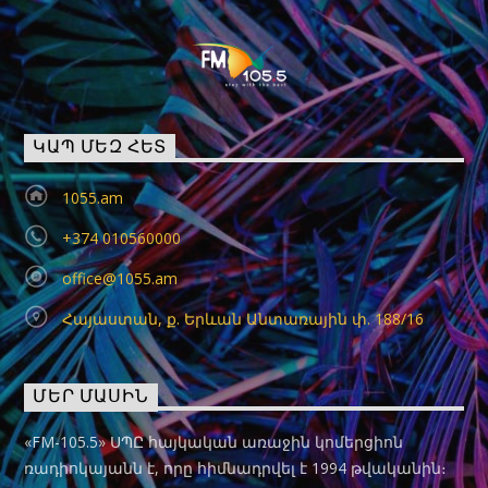
ԿԱՊ ՄԵԶ ՀԵՏ
1055.am
+374 010560000
office@1055.am
Հայաստան, ք. Երևան Անտառային փ. 188/16
ՄԵՐ ՄԱՍԻՆ
«FM-105.5» ՍՊԸ հայկական առաջին կոմերցիոն
ռադիոկայանն է, որը հիմնադրվել է 1994 թվականին։