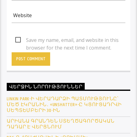
Save my name, email, and website in this
browser for the next time I comment.
ՎԵՐՋԻՆ ՆՈՐՈՒԹՅՈՒՆՆԵՐ
LINKIN PARK-Ի ՎԵՐԱԴԱՐՁԻ ՊԱՏՄՈՒԹՅՈՒՆԸ՝
ՄԵԾ ԷԿՐԱՆԻՆ․ «UNSHATTER»-Ը ԿՑՈՒՑԱԴՐՎԻ
ՍԵՊՏԵՄԲԵՐԻ 30-ԻՆ
ԱՐԻԱՆԱ ԳՐԱՆԴԵՆ ՍՏԵՂԾԱԳՈՐԾԱԿԱՆ
ԴԱԴԱՐ Է ՎԵՐՑՆՈՒՄ