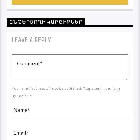
ԸՆԹԵՐՑՈՂԻ ԿԱՐԾԻՔՆԵՐ
LEAVE A REPLY
Your email address will not be published. Պարտադիր տողերը
նշված են *