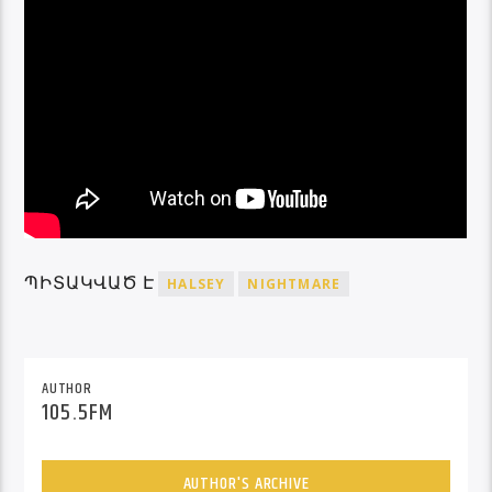
ՊԻՏԱԿՎԱԾ Է
HALSEY
NIGHTMARE
AUTHOR
105.5FM
AUTHOR'S ARCHIVE