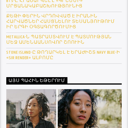
BTS-Ը ՀՐԱԺԱՐՎԵԼ Է «ԳՐԵՄՄԻ»
ՄՐՑԱՆԱԿԱԲԱՇԽՈՒԹՅՈՒՆԻՑ
ՔԵԹԻ ՓԵՐԻՆ ՎՐԴՈՎՎԱԾ Է ԻՐԱՆԻՆ
ՀԱՐՎԱԾՆԵՐ ՀԱՍՑՆԵԼՈՒ ՏԵՍԱՆՅՈՒԹՈՒՄ
ԻՐ ԵՐԳԻ ՕԳՏԱԳՈՐԾՈՒՄԻՑ
METALLICA-Ն ՊԱՏՐԱՍՏՎՈՒՄ Է ՊԱՏՄՈՒԹՅԱՆ
ՄԵՋ ԱՄԵՆԱԱՆՍՈՎՈՐ ՇՈՈՒԻՆ
STONE ISLAND-Ը ԹՈՂԱՐԿԵԼ Է ԵՐԱԺԻՇՏ NAVY BLUE-Ի
«SIR RENDER» ԱԼԲՈՄԸ
ԱՅՍ ՊԱՀԻՆ ԵԹԵՐՈՒՄ