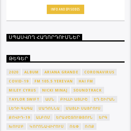
INFO AND EPISODES
ՍՊԱՍՎՈՂ ՀԱՂՈՐԴՈՒՄՆԵՐ
ԹԵԳԵՐ
2020
ALBUM
ARIANA GRANDE
CORONAVIRUS
COVID-19
FM 105.5 YEREVAN
HAI FM
MILEY CYRUS
NICKI MINAJ
SOUNDTRACK
TAYLOR SWIFT
ԱՄՆ
ԲԻԼԼԻ ԱՅԼԻՇ
ԷԴ ՇԻՐԱՆ
ԼԵԴԻ ԳԱԳԱ
ՄԱԴՈՆՆԱ
ՄԱՅԼԻ ՍԱՅՐՈՒՍ
ՔՈՎԻԴ-19
ԱԼԲՈՄ
ԵՐԱԺՇՏՈՒԹՅՈՒՆ
ԵՐԳ
ԽՈՒՄԲ
ԿՈՐՈՆԱՎԻՐՈՒՍ
ՌԵՓ
ՌՈՔ