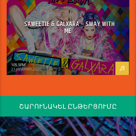
SAWEETIE & GALXARA – SWAY WITH
ME
105.5FM
31 JANUARY 2020
ՇԱՐՈՒՆԱԿԵԼ ԸՆԹԵՐՑՈՒՄԸ