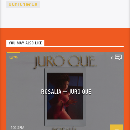
ՍԱՈՒՆԴԹՐԵՔ
YOU MAY ALSO LIKE
ԵՐԳ
0
ROSALIA — JURO QUÉ
105.5FM