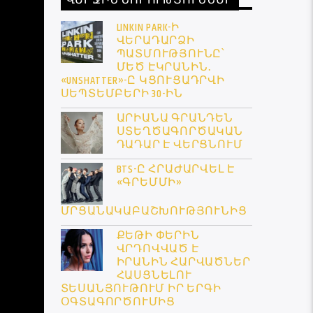
ՎԵՐՋԻՆ ՆՈՐՈՒԹՅՈՒՆՆԵՐ
LINKIN PARK-Ի
ՎԵՐԱԴԱՐՁԻ
ՊԱՏՄՈՒԹՅՈՒՆԸ՝
ՄԵԾ ԷԿՐԱՆԻՆ․
«UNSHATTER»-Ը ԿՑՈՒՑԱԴՐՎԻ
ՍԵՊՏԵՄԲԵՐԻ 30-ԻՆ
ԱՐԻԱՆԱ ԳՐԱՆԴԵՆ
ՍՏԵՂԾԱԳՈՐԾԱԿԱՆ
ԴԱԴԱՐ Է ՎԵՐՑՆՈՒՄ
BTS-Ը ՀՐԱԺԱՐՎԵԼ Է
«ԳՐԵՄՄԻ»
ՄՐՑԱՆԱԿԱԲԱՇԽՈՒԹՅՈՒՆԻՑ
ՔԵԹԻ ՓԵՐԻՆ
ՎՐԴՈՎՎԱԾ Է
ԻՐԱՆԻՆ ՀԱՐՎԱԾՆԵՐ
ՀԱՍՑՆԵԼՈՒ
ՏԵՍԱՆՅՈՒԹՈՒՄ ԻՐ ԵՐԳԻ
ՕԳՏԱԳՈՐԾՈՒՄԻՑ