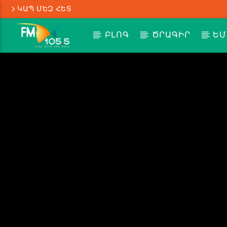
ԿԱՊ ՄԵԶ ՀԵՏ
ԲԼՈԳ
ԾՐԱԳԻՐ
ԵՄ