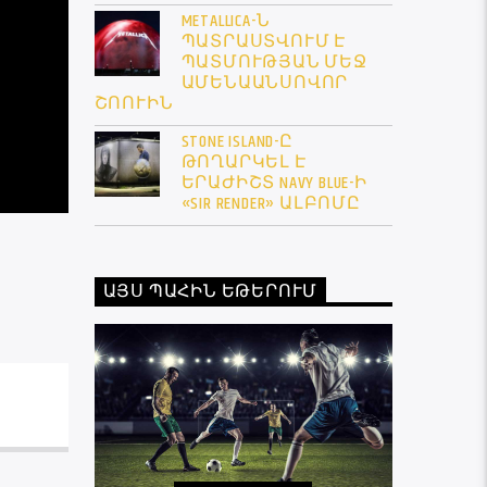
METALLICA-Ն
ՊԱՏՐԱՍՏՎՈՒՄ Է
ՊԱՏՄՈՒԹՅԱՆ ՄԵՋ
ԱՄԵՆԱԱՆՍՈՎՈՐ
ՇՈՈՒԻՆ
STONE ISLAND-Ը
ԹՈՂԱՐԿԵԼ Է
ԵՐԱԺԻՇՏ NAVY BLUE-Ի
«SIR RENDER» ԱԼԲՈՄԸ
ԱՅՍ ՊԱՀԻՆ ԵԹԵՐՈՒՄ