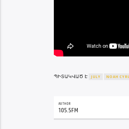
ՊԻՏԱԿՎԱԾ Է
JULY
NOAH CYR
AUTHOR
105.5FM