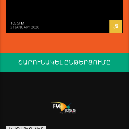
105.5FM
31 JANUARY 2020
ՇԱՐՈՒՆԱԿԵԼ ԸՆԹԵՐՑՈՒՄԸ