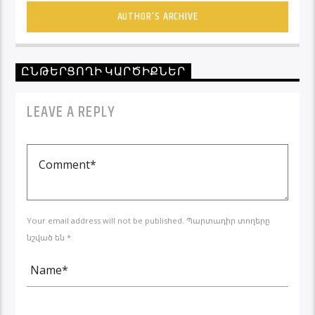
AUTHOR'S ARCHIVE
ԸՆԹԵՐՑՈՂԻ ԿԱՐԾԻՔՆԵՐ
LEAVE A REPLY
Your email address will not be published. Պարտադիր տողերը
նշված են *