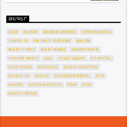
ԹԵԳԵՐ
2020
ALBUM
ARIANA GRANDE
CORONAVIRUS
COVID-19
FM 105.5 YEREVAN
HAI FM
MILEY CYRUS
NICKI MINAJ
SOUNDTRACK
TAYLOR SWIFT
ԱՄՆ
ԲԻԼԼԻ ԱՅԼԻՇ
ԷԴ ՇԻՐԱՆ
ԼԵԴԻ ԳԱԳԱ
ՄԱԴՈՆՆԱ
ՄԱՅԼԻ ՍԱՅՐՈՒՍ
ՔՈՎԻԴ-19
ԱԼԲՈՄ
ԵՐԱԺՇՏՈՒԹՅՈՒՆ
ԵՐԳ
ԽՈՒՄԲ
ԿՈՐՈՆԱՎԻՐՈՒՍ
ՌԵՓ
ՌՈՔ
ՍԱՈՒՆԴԹՐԵՔ