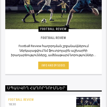
FOOTBALL REVIEW
FOOTBALL REVIEW
Football Review հաղորդման շրջանակներում
ներկայացվում եմ ֆուտբոլային աշխարհի
իրադարձությունները, ամենաթարմ նորությունները,
ինչպես նաև նաև մեկնաբանի կարծիքներն ու
տեսակետները։ Հետևեք Լավագույնի եթերին եւ
INFO AND EPISODES
Ֆուտբոլ Ռիվյու հաղորդաշարի միջոցով մշտապես
կլինեք ֆուտբոլային աշխարհի կիզակետում։
ՍՊԱՍՎՈՂ ՀԱՂՈՐԴՈՒՄՆԵՐ
FOOTBALL REVIEW
18:30