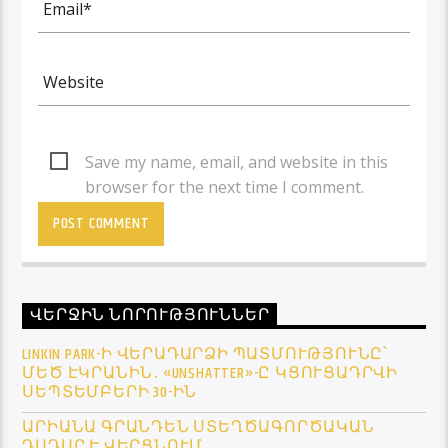
Save my name, email, and website in this
browser for the next time I comment.
ՎԵՐՋԻՆ ՆՈՐՈՒԹՅՈՒՆՆԵՐ
LINKIN PARK-Ի ՎԵՐԱԴԱՐՁԻ ՊԱՏՄՈՒԹՅՈՒՆԸ՝
ՄԵԾ ԷԿՐԱՆԻՆ․ «UNSHATTER»-Ը ԿՑՈՒՑԱԴՐՎԻ
ՍԵՊՏԵՄԲԵՐԻ 30-ԻՆ
ԱՐԻԱՆԱ ԳՐԱՆԴԵՆ ՍՏԵՂԾԱԳՈՐԾԱԿԱՆ
ԴԱԴԱՐ Է ՎԵՐՑՆՈՒՄ