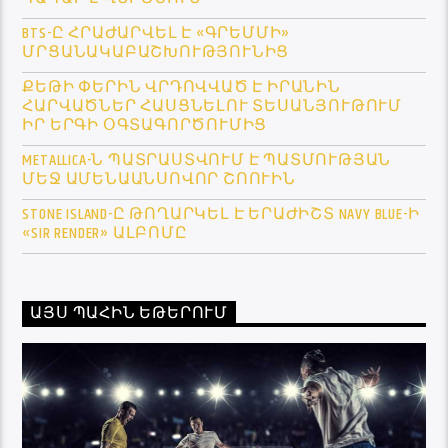
BTS-Ը ՀՐԱԺԱՐՎԵԼ Է «ԳՐԵՄՄԻ»
ՄՐՑԱՆԱԿԱԲԱՇԽՈՒԹՅՈՒՆԻՑ
ՔԵԹԻ ՓԵՐԻՆ ՎՐԴՈՎՎԱԾ Է ԻՐԱՆԻՆ
ՀԱՐՎԱԾՆԵՐ ՀԱՍՑՆԵԼՈՒ ՏԵՍԱՆՅՈՒԹՈՒՄ
ԻՐ ԵՐԳԻ ՕԳՏԱԳՈՐԾՈՒՄԻՑ
METALLICA-Ն ՊԱՏՐԱՍՏՎՈՒՄ Է ՊԱՏՄՈՒԹՅԱՆ
ՄԵՋ ԱՄԵՆԱԱՆՍՈՎՈՐ ՇՈՈՒԻՆ
STONE ISLAND-Ը ԹՈՂԱՐԿԵԼ Է ԵՐԱԺԻՇՏ NAVY BLUE-Ի
«SIR RENDER» ԱԼԲՈՄԸ
ԱՅՍ ՊԱՀԻՆ ԵԹԵՐՈՒՄ