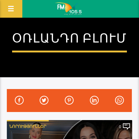
ՕՌԼԱՆԴՈ ԲԼՈՒՄ
ՆՈՐՈՒԹՅՈՒՆՆԵՐ
0