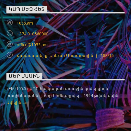
ԿԱՊ ՄԵԶ ՀԵՏ
1055.am
+374 010560000
office@1055.am
Հայաստան, ք. Երևան Անտառային փ. 188/16
ՄԵՐ ՄԱՍԻՆ
«FM-105.5» ՍՊԸ հայկական առաջին կոմերցիոն
ռադիոկայանն է, որը հիմնադրվել է 1994 թվականին։
Ավելին