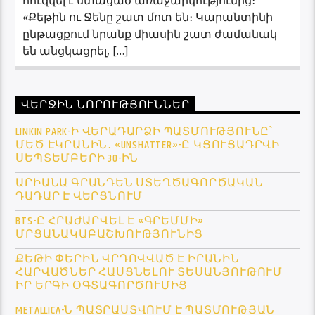
«Քեթին ու Ջենը շատ մոտ են։ Կարանտինի
ընթացքում նրանք միասին շատ ժամանակ
են անցկացրել, […]
ՎԵՐՋԻՆ ՆՈՐՈՒԹՅՈՒՆՆԵՐ
LINKIN PARK-Ի ՎԵՐԱԴԱՐՁԻ ՊԱՏՄՈՒԹՅՈՒՆԸ՝
ՄԵԾ ԷԿՐԱՆԻՆ․ «UNSHATTER»-Ը ԿՑՈՒՑԱԴՐՎԻ
ՍԵՊՏԵՄԲԵՐԻ 30-ԻՆ
ԱՐԻԱՆԱ ԳՐԱՆԴԵՆ ՍՏԵՂԾԱԳՈՐԾԱԿԱՆ
ԴԱԴԱՐ Է ՎԵՐՑՆՈՒՄ
BTS-Ը ՀՐԱԺԱՐՎԵԼ Է «ԳՐԵՄՄԻ»
ՄՐՑԱՆԱԿԱԲԱՇԽՈՒԹՅՈՒՆԻՑ
ՔԵԹԻ ՓԵՐԻՆ ՎՐԴՈՎՎԱԾ Է ԻՐԱՆԻՆ
ՀԱՐՎԱԾՆԵՐ ՀԱՍՑՆԵԼՈՒ ՏԵՍԱՆՅՈՒԹՈՒՄ
ԻՐ ԵՐԳԻ ՕԳՏԱԳՈՐԾՈՒՄԻՑ
METALLICA-Ն ՊԱՏՐԱՍՏՎՈՒՄ Է ՊԱՏՄՈՒԹՅԱՆ