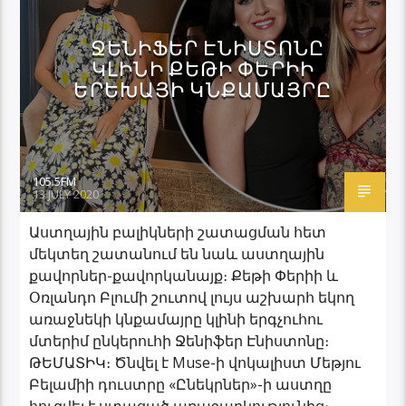
ՋԵՆԻՖԵՐ ԷՆԻՍՏՈՆԸ
ԿԼԻՆԻ ՔԵԹԻ ՓԵՐԻԻ
ԵՐԵԽԱՅԻ ԿՆՔԱՄԱՅՐԸ
105.5FM
13 JULY 2020
Աստղային բալիկների շատացման հետ
մեկտեղ շատանում են նաև աստղային
քավորներ-քավորկանայք։ Քեթի Փերիի և
Օռլանդո Բլումի շուտով լույս աշխարհ եկող
առաջնեկի կնքամայրը կլինի երգչուհու
մտերիմ ընկերուհի Ջենիֆեր Էնիստոնը։
ԹԵՄԱՏԻԿ։ Ծնվել է Muse-ի վոկալիստ Մեթյու
Բելամիի դուստրը «Ընեկրներ»-ի աստղը
հուզվել է ստացած առաջարկությունից։