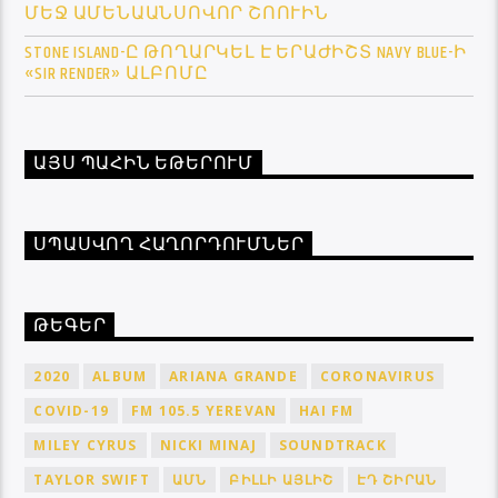
ՄԵՋ ԱՄԵՆԱԱՆՍՈՎՈՐ ՇՈՈՒԻՆ
STONE ISLAND-Ը ԹՈՂԱՐԿԵԼ Է ԵՐԱԺԻՇՏ NAVY BLUE-Ի
«SIR RENDER» ԱԼԲՈՄԸ
ԱՅՍ ՊԱՀԻՆ ԵԹԵՐՈՒՄ
ՍՊԱՍՎՈՂ ՀԱՂՈՐԴՈՒՄՆԵՐ
ԹԵԳԵՐ
2020
ALBUM
ARIANA GRANDE
CORONAVIRUS
COVID-19
FM 105.5 YEREVAN
HAI FM
MILEY CYRUS
NICKI MINAJ
SOUNDTRACK
TAYLOR SWIFT
ԱՄՆ
ԲԻԼԼԻ ԱՅԼԻՇ
ԷԴ ՇԻՐԱՆ