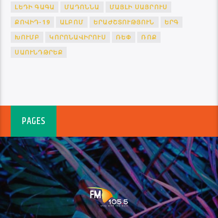
ԼԵԴԻ ԳԱԳԱ
ՄԱԴՈՆՆԱ
ՄԱՅԼԻ ՍԱՅՐՈՒՍ
ՔՈՎԻԴ-19
ԱԼԲՈՄ
ԵՐԱԺՇՏՈՒԹՅՈՒՆ
ԵՐԳ
ԽՈՒՄԲ
ԿՈՐՈՆԱՎԻՐՈՒՍ
ՌԵՓ
ՌՈՔ
ՍԱՈՒՆԴԹՐԵՔ
PAGES