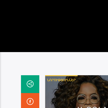
ՆՈՐՈՒԹՅՈՒՆՆԵՐ