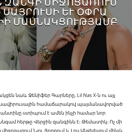
Ն ԶԱՆԳԻ ՄԻՋՈՑԱՌՈՒՄ
 ՍԱՅՐՈՒՍԻ ԵՒ ՕՓՐԱ Ո
Ի ՄԱՍՆԱԿՑՈՒԹՅԱՄԲ
են նաև Ջենիֆեր Գարները, Lil Nas X-ն ու այլ
րոնավիրուսային համաճարակով պայմանավորված
նտինը ստիպում է ամեն ինչի համար նոր
ս անգամ հերթը Վերջին զանգինն է։ Թեմատիկ։ Ոչ մի
միջոցառում Նյու Յորքում և Լոս Անջելեսում մինչև