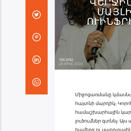
ՎԵՐՋԻ
ՄԱՅԼԻ
ՒԻՆՖՐԻ
105.5FM
28 APRIL 2020
Միջոցառմանը կմասնակց
հայտնի մարդիկ։ Կո
համաշխարհային կարա
լուծումներ գտնել։ Այ
համերգ ու սպորտային 