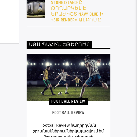
STONE ISLAND-Ը
ԹՈՂԱՐԿԵԼ Է
ԵՐԱԺԻՇՏ NAVY BLUE-Ի
«SIR RENDER» ԱԼԲՈՄԸ
ԱՅՍ ՊԱՀԻՆ ԵԹԵՐՈՒՄ
FOOTBALL REVIEW
FOOTBALL REVIEW
Football Review հաղորդման
շրջանակներում ներկայացվում եմ
ֆուտբոլային աշխարհի