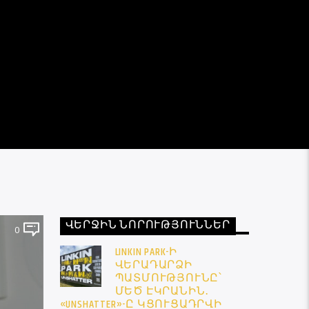
ՎԵՐՋԻՆ ՆՈՐՈՒԹՅՈՒՆՆԵՐ
0
LINKIN PARK-Ի
ՎԵՐԱԴԱՐՁԻ
ՊԱՏՄՈՒԹՅՈՒՆԸ՝
ՄԵԾ ԷԿՐԱՆԻՆ․
«UNSHATTER»-Ը ԿՑՈՒՑԱԴՐՎԻ