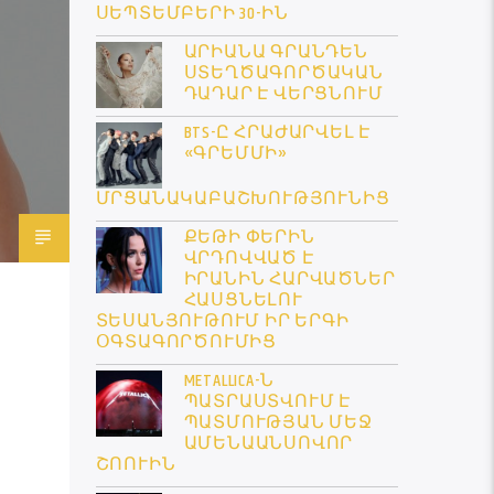
ՍԵՊՏԵՄԲԵՐԻ 30-ԻՆ
ԱՐԻԱՆԱ ԳՐԱՆԴԵՆ
ՍՏԵՂԾԱԳՈՐԾԱԿԱՆ
ԴԱԴԱՐ Է ՎԵՐՑՆՈՒՄ
BTS-Ը ՀՐԱԺԱՐՎԵԼ Է
«ԳՐԵՄՄԻ»
ՄՐՑԱՆԱԿԱԲԱՇԽՈՒԹՅՈՒՆԻՑ
ՔԵԹԻ ՓԵՐԻՆ
ՎՐԴՈՎՎԱԾ Է
ԻՐԱՆԻՆ ՀԱՐՎԱԾՆԵՐ
ՀԱՍՑՆԵԼՈՒ
ՏԵՍԱՆՅՈՒԹՈՒՄ ԻՐ ԵՐԳԻ
ՕԳՏԱԳՈՐԾՈՒՄԻՑ
METALLICA-Ն
ՊԱՏՐԱՍՏՎՈՒՄ Է
ՊԱՏՄՈՒԹՅԱՆ ՄԵՋ
ԱՄԵՆԱԱՆՍՈՎՈՐ
ՇՈՈՒԻՆ