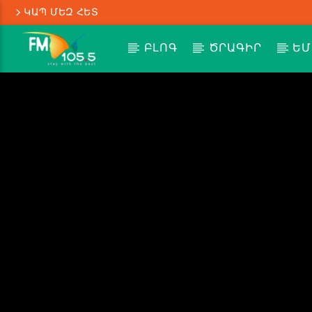
ԿԱՊ ՄԵԶ ՀԵՏ
ԲԼՈԳ
ԾՐԱԳԻՐ
ԵՄ