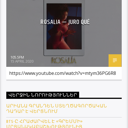
ROSALIA — JURO QUÉ
105.5FM
15 APRIL 2020
https://www.youtube.com/watch?v=mtym36PG6R8
ՎԵՐՋԻՆ ՆՈՐՈՒԹՅՈՒՆՆԵՐ
ԱՐԻԱՆԱ ԳՐԱՆԴԵՆ ՍՏԵՂԾԱԳՈՐԾԱԿԱՆ
ԴԱԴԱՐ Է ՎԵՐՑՆՈՒՄ
BTS-Ը ՀՐԱԺԱՐՎԵԼ Է «ԳՐԵՄՄԻ»
ՄՐՑԱՆԱԿԱԲԱՇԽՈՒԹՅՈՒՆԻՑ