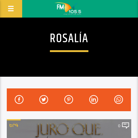
ROSALÍA
ԵՐԳ
0