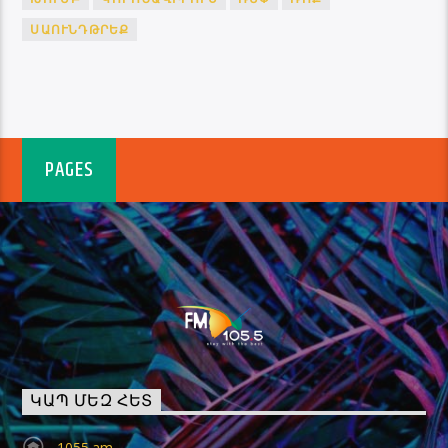
ՍԱՈՒՆԴԹՐԵՔ
PAGES
ԿԱՊ ՄԵԶ ՀԵՏ
1055.am