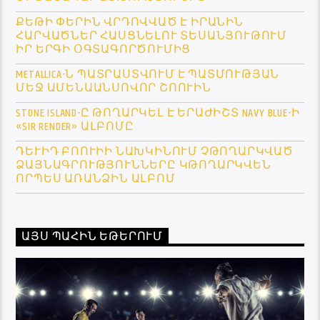
ՔԵԹԻ ՓԵՐԻՆ ՎՐԴՈՎՎԱԾ Է ԻՐԱՆԻՆ
ՀԱՐՎԱԾՆԵՐ ՀԱՍՑՆԵԼՈՒ ՏԵՍԱՆՅՈՒԹՈՒՄ
ԻՐ ԵՐԳԻ ՕԳՏԱԳՈՐԾՈՒՄԻՑ
METALLICA-Ն ՊԱՏՐԱՍՏՎՈՒՄ Է ՊԱՏՄՈՒԹՅԱՆ
ՄԵՋ ԱՄԵՆԱԱՆՍՈՎՈՐ ՇՈՈՒԻՆ
STONE ISLAND-Ը ԹՈՂԱՐԿԵԼ Է ԵՐԱԺԻՇՏ NAVY BLUE-Ի
«SIR RENDER» ԱԼԲՈՄԸ
ԴԵՒԻԴ ԲՈՈՒԻԻ ՆԱԽԿԻՆՈՒՄ ՉԹՈՂԱՐԿՎԱԾ Ձ
ԱՅՆԱԳՐՈՒԹՅՈՒՆՆԵՐԸ ԿԹՈՂԱՐԿՎԵՆ Ո
ՐՊԵՍ ԱՌԱՆՁԻՆ ԱԼԲՈՄ
ԱՅՍ ՊԱՀԻՆ ԵԹԵՐՈՒՄ