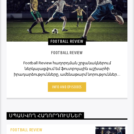
FOOTBALL REVIEW
FOOTBALL REVIEW
Football Review հաղորդման շրջանակներում
ներկայացվում եմ ֆուտբոլային աշխարհի
իրադարձությունները, ամենաթարմ նորությունները,
ինչպես նաև նաև մեկնաբանի կարծիքներն ու
տեսակետները։ Հետևեք Լավագույնի եթերին եւ
INFO AND EPISODES
Ֆուտբոլ Ռիվյու հաղորդաշարի միջոցով մշտապես
կլինեք ֆուտբոլային աշխարհի կիզակետում։
ՍՊԱՍՎՈՂ ՀԱՂՈՐԴՈՒՄՆԵՐ
FOOTBALL REVIEW