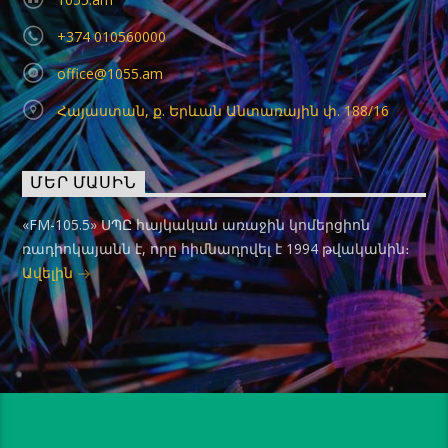
+374 010560000
office@1055.am
Հայաստան, ք. Երևան Անտառային փ. 188/16
ՄԵՐ ՄԱՍԻՆ
«FM-105.5» ՍՊԸ հայկական առաջին կոմերցիոն
ռադիոկայանն է, որը հիմնադրվել է 1994 թվականին։
Ավելին