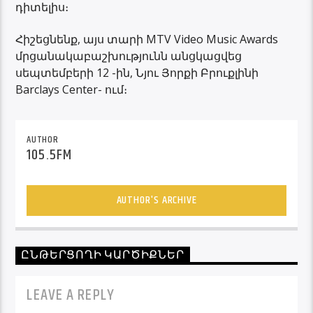
դիտելիս։
Հիշեցնենք, այս տարի MTV Video Music Awards
մրցանակաբաշխությունն անցկացվեց
սեպտեմբերի 12 -ին, Նյու Յորքի Բրուքլինի
Barclays Center- ում։
AUTHOR
105.5FM
AUTHOR'S ARCHIVE
ԸՆԹԵՐՑՈՂԻ ԿԱՐԾԻՔՆԵՐ
LEAVE A REPLY