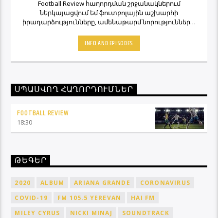
Football Review հաղորդման շրջանակներում
ներկայացվում եմ ֆուտբոլային աշխարհի
իրադարձությունները, ամենաթարմ նորությունները,
ինչպես նաև նաև մեկնաբանի կարծիքներն ու
տեսակետները։ Հետևեք Լավագույնի եթերին եւ
INFO AND EPISODES
Ֆուտբոլ Ռիվյու հաղորդաշարի միջոցով մշտապես
կլինեք ֆուտբոլային աշխարհի կիզակետում։
ՍՊԱՍՎՈՂ ՀԱՂՈՐԴՈՒՄՆԵՐ
FOOTBALL REVIEW
18:30
ԹԵԳԵՐ
2020
ALBUM
ARIANA GRANDE
CORONAVIRUS
COVID-19
FM 105.5 YEREVAN
HAI FM
MILEY CYRUS
NICKI MINAJ
SOUNDTRACK