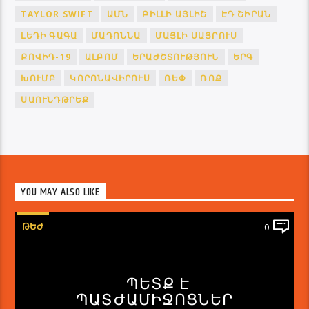
TAYLOR SWIFT
ԱՄՆ
ԲԻԼԼԻ ԱՅԼԻՇ
ԷԴ ՇԻՐԱՆ
ԼԵԴԻ ԳԱԳԱ
ՄԱԴՈՆՆԱ
ՄԱՅԼԻ ՍԱՅՐՈՒՍ
ՔՈՎԻԴ-19
ԱԼԲՈՄ
ԵՐԱԺՇՏՈՒԹՅՈՒՆ
ԵՐԳ
ԽՈՒՄԲ
ԿՈՐՈՆԱՎԻՐՈՒՍ
ՌԵՓ
ՌՈՔ
ՍԱՈՒՆԴԹՐԵՔ
YOU MAY ALSO LIKE
ԹԵԺ
0
ՊԵՏՔ Է
ՊԱՏԺԱՄԻՋՈՑՆԵՐ