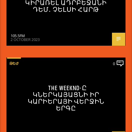
ԿԻՐԱՌԵԼ ԱԴՐԲԵՋԱՆԻ
ԴԵՄ․ ՉԵԼՍԻ ՀԱՐԹ
105.5FM
2 OCTOBER 2023
ԹԵԺ
0
THE WEEKND-Ը
ԿՆԵՐԿԱՅԱՑՆԻ ԻՐ
ԿԱՐԻԵՐԱՅԻ ՎԵՐՋԻՆ
ԵՐԳԸ