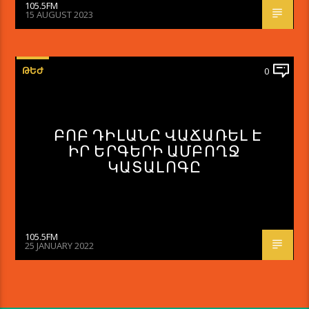
105.5FM
15 AUGUST 2023
ԹԵԺ
0
ԲՈԲ ԴԻԼԱՆԸ ՎԱՃԱՌԵԼ Է
ԻՐ ԵՐԳԵՐԻ ԱՄԲՈՂՋ
ԿԱՏԱԼՈԳԸ
105.5FM
25 JANUARY 2022