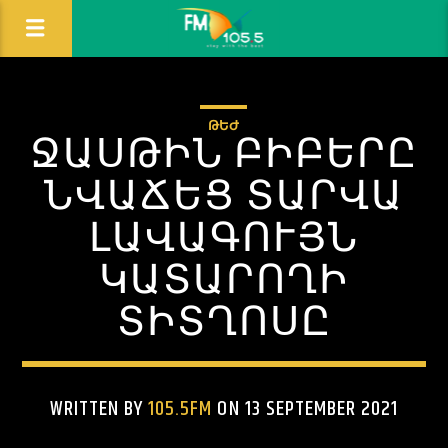
ԹԵԺ
ՋԱՍԹԻՆ ԲԻԲԵՐԸ
ՆՎԱՃԵՑ ՏԱՐՎԱ
ԼԱՎԱԳՈՒՅՆ
ԿԱՏԱՐՈՂԻ
ՏԻՏՂՈՍԸ
WRITTEN BY
105.5FM
ON 13 SEPTEMBER 2021