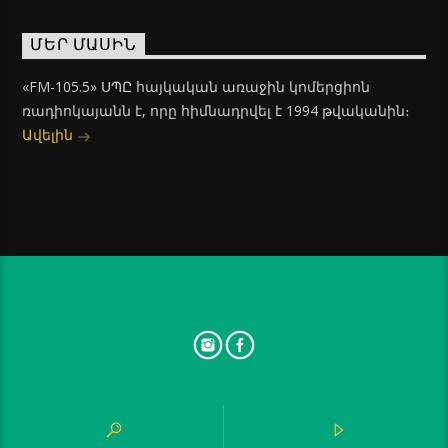
ՄԵՐ ՄԱՍԻՆ
«FM-105.5» ՍՊԸ հայկական առաջին կոմերցիոն
ռադիոկայանն է, որը հիմնադրվել է 1994 թվականին։
Ավելին