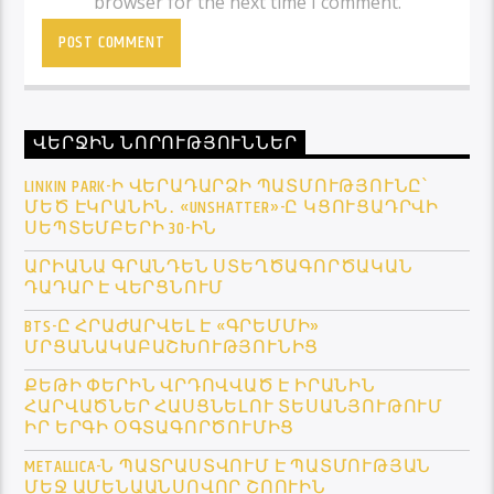
browser for the next time I comment.
ՎԵՐՋԻՆ ՆՈՐՈՒԹՅՈՒՆՆԵՐ
LINKIN PARK-Ի ՎԵՐԱԴԱՐՁԻ ՊԱՏՄՈՒԹՅՈՒՆԸ՝
ՄԵԾ ԷԿՐԱՆԻՆ․ «UNSHATTER»-Ը ԿՑՈՒՑԱԴՐՎԻ
ՍԵՊՏԵՄԲԵՐԻ 30-ԻՆ
ԱՐԻԱՆԱ ԳՐԱՆԴԵՆ ՍՏԵՂԾԱԳՈՐԾԱԿԱՆ
ԴԱԴԱՐ Է ՎԵՐՑՆՈՒՄ
BTS-Ը ՀՐԱԺԱՐՎԵԼ Է «ԳՐԵՄՄԻ»
ՄՐՑԱՆԱԿԱԲԱՇԽՈՒԹՅՈՒՆԻՑ
ՔԵԹԻ ՓԵՐԻՆ ՎՐԴՈՎՎԱԾ Է ԻՐԱՆԻՆ
ՀԱՐՎԱԾՆԵՐ ՀԱՍՑՆԵԼՈՒ ՏԵՍԱՆՅՈՒԹՈՒՄ
ԻՐ ԵՐԳԻ ՕԳՏԱԳՈՐԾՈՒՄԻՑ
METALLICA-Ն ՊԱՏՐԱՍՏՎՈՒՄ Է ՊԱՏՄՈՒԹՅԱՆ
ՄԵՋ ԱՄԵՆԱԱՆՍՈՎՈՐ ՇՈՈՒԻՆ