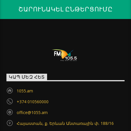
ՇԱՐՈՒՆԱԿԵԼ ԸՆԹԵՐՑՈՒՄԸ
ԿԱՊ ՄԵԶ ՀԵՏ
1055.am
+374 010560000
office@1055.am
Հայաստան, ք. Երևան Անտառային փ. 188/16