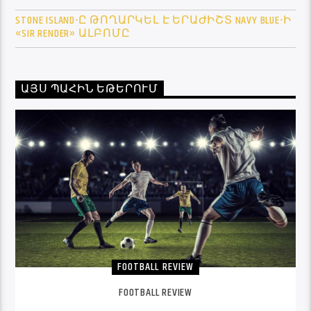
STONE ISLAND-Ը ԹՈՂԱՐԿԵԼ Է ԵՐԱԺԻՇՏ NAVY BLUE-Ի
«SIR RENDER» ԱԼԲՈՄԸ
ԱՅՍ ՊԱՀԻՆ ԵԹԵՐՈՒՄ
FOOTBALL REVIEW
FOOTBALL REVIEW