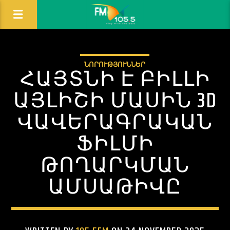
ՆՈՐՈՒԹՅՈՒՆՆԵՐ
ՀԱՅՏՆԻ Է ԲԻԼԼԻ
ԱՅԼԻՇԻ ՄԱՍԻՆ 3D
ՎԱՎԵՐԱԳՐԱԿԱՆ
ՖԻԼՄԻ
ԹՈՂԱՐԿՄԱՆ
ԱՄՍԱԹԻՎԸ