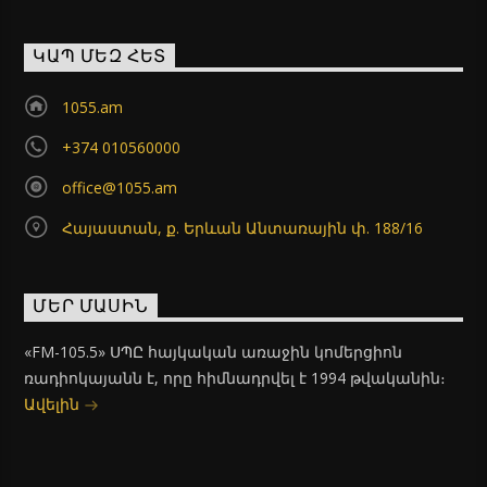
ԿԱՊ ՄԵԶ ՀԵՏ
1055.am
+374 010560000
office@1055.am
Հայաստան, ք. Երևան Անտառային փ. 188/16
ՄԵՐ ՄԱՍԻՆ
«FM-105.5» ՍՊԸ հայկական առաջին կոմերցիոն
ռադիոկայանն է, որը հիմնադրվել է 1994 թվականին։
Ավելին