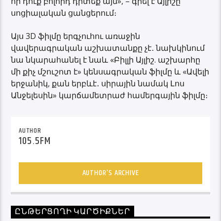
որ դուք բոլորդ դիտեք այն», – գրել է Այլիշը
սոցիալական ցանցերում։
Այս 3D ֆիլմը երգչուհու առաջին
վավերագրական աշխատանքը չէ․ նախկինում
նա նկարահանել է նաև «Բիլլի Այլիշ. աշխարհը
մի քիչ մշուշոտ է» կենսագրական ֆիլմը և «Ավելի
երջանիկ, քան երբևէ․ սիրային նամակ Լոս
Անջելեսին» կարճամետրաժ համերգային ֆիլմը։
AUTHOR
105.5FM
AUTHOR'S ARCHIVE
ԸՆԹԵՐՑՈՂԻ ԿԱՐԾԻՔՆԵՐ