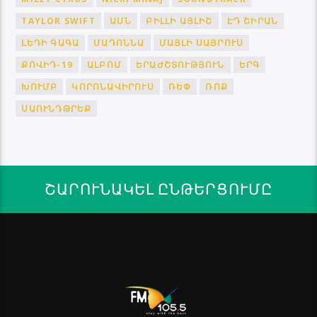
TAYLOR SWIFT
ԱՄՆ
ԲԻԼԼԻ ԱՅԼԻՇ
ԷԴ ՇԻՐԱՆ
ԼԵԴԻ ԳԱԳԱ
ՄԱԴՈՆՆԱ
ՄԱՅԼԻ ՍԱՅՐՈՒՍ
ՔՈՎԻԴ-19
ԱԼԲՈՄ
ԵՐԱԺՇՏՈՒԹՅՈՒՆ
ԵՐԳ
ԽՈՒՄԲ
ԿՈՐՈՆԱՎԻՐՈՒՍ
ՌԵՓ
ՌՈՔ
ՍԱՈՒՆԴԹՐԵՔ
ՇԱՐՈՒՆԱԿԵԼ ԸՆԹԵՐՑՈՒՄԸ