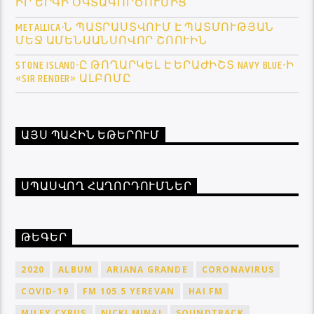
ԻՐ ԵՐԳԻ ՕԳՏԱԳՈՐԾՈՒՄԻՑ
METALLICA-Ն ՊԱՏՐԱՍՏՎՈՒՄ Է ՊԱՏՄՈՒԹՅԱՆ
ՄԵՋ ԱՄԵՆԱԱՆՍՈՎՈՐ ՇՈՈՒԻՆ
STONE ISLAND-Ը ԹՈՂԱՐԿԵԼ Է ԵՐԱԺԻՇՏ NAVY BLUE-Ի
«SIR RENDER» ԱԼԲՈՄԸ
ԱՅՍ ՊԱՀԻՆ ԵԹԵՐՈՒՄ
ՍՊԱՍՎՈՂ ՀԱՂՈՐԴՈՒՄՆԵՐ
ԹԵԳԵՐ
2020
ALBUM
ARIANA GRANDE
CORONAVIRUS
COVID-19
FM 105.5 YEREVAN
HAI FM
MILEY CYRUS
NICKI MINAJ
SOUNDTRACK