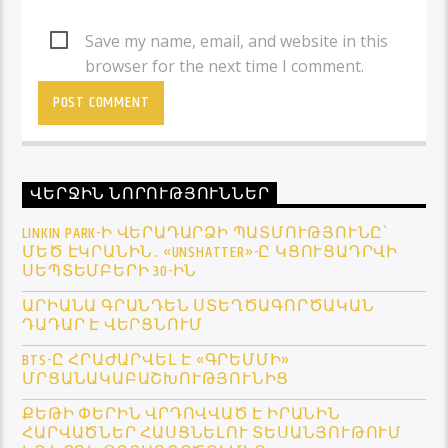
Save my name, email, and website in this
browser for the next time I comment.
ՎԵՐՋԻՆ ՆՈՐՈՒԹՅՈՒՆՆԵՐ
LINKIN PARK-Ի ՎԵՐԱԴԱՐՁԻ ՊԱՏՄՈՒԹՅՈՒՆԸ՝
ՄԵԾ ԷԿՐԱՆԻՆ․ «UNSHATTER»-Ը ԿՑՈՒՑԱԴՐՎԻ
ՍԵՊՏԵՄԲԵՐԻ 30-ԻՆ
ԱՐԻԱՆԱ ԳՐԱՆԴԵՆ ՍՏԵՂԾԱԳՈՐԾԱԿԱՆ
ԴԱԴԱՐ Է ՎԵՐՑՆՈՒՄ
BTS-Ը ՀՐԱԺԱՐՎԵԼ Է «ԳՐԵՄՄԻ»
ՄՐՑԱՆԱԿԱԲԱՇԽՈՒԹՅՈՒՆԻՑ
ՔԵԹԻ ՓԵՐԻՆ ՎՐԴՈՎՎԱԾ Է ԻՐԱՆԻՆ
ՀԱՐՎԱԾՆԵՐ ՀԱՍՑՆԵԼՈՒ ՏԵՍԱՆՅՈՒԹՈՒՄ