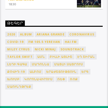
18:30
ԹԵԳԵՐ
2020
ALBUM
ARIANA GRANDE
CORONAVIRUS
COVID-19
FM 105.5 YEREVAN
HAI FM
MILEY CYRUS
NICKI MINAJ
SOUNDTRACK
TAYLOR SWIFT
ԱՄՆ
ԲԻԼԼԻ ԱՅԼԻՇ
ԷԴ ՇԻՐԱՆ
ԼԵԴԻ ԳԱԳԱ
ՄԱԴՈՆՆԱ
ՄԱՅԼԻ ՍԱՅՐՈՒՍ
ՔՈՎԻԴ-19
ԱԼԲՈՄ
ԵՐԱԺՇՏՈՒԹՅՈՒՆ
ԵՐԳ
ԽՈՒՄԲ
ԿՈՐՈՆԱՎԻՐՈՒՍ
ՌԵՓ
ՌՈՔ
ՍԱՈՒՆԴԹՐԵՔ