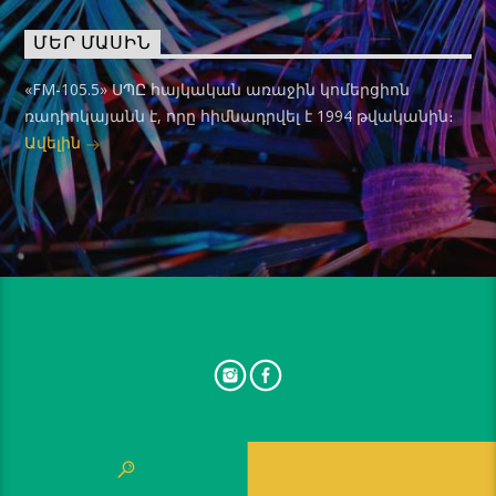
ՄԵՐ ՄԱՍԻՆ
«FM-105.5» ՍՊԸ հայկական առաջին կոմերցիոն
ռադիոկայանն է, որը հիմնադրվել է 1994 թվականին։
Ավելին