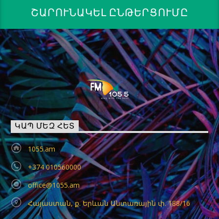
ՇԱՐՈՒՆԱԿԵԼ ԸՆԹԵՐՑՈՒՄԸ
ԿԱՊ ՄԵԶ ՀԵՏ
1055.am
+374 010560000
office@1055.am
Հայաստան, ք. Երևան Անտառային փ. 188/16