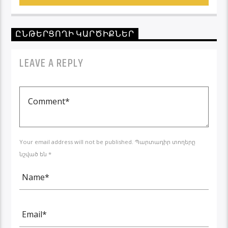
ԸՆԹԵՐՑՈՂԻ ԿԱՐԾԻՔՆԵՐ
LEAVE A REPLY
Your email address will not be published. Պարտադիր տողերը
նշված են *