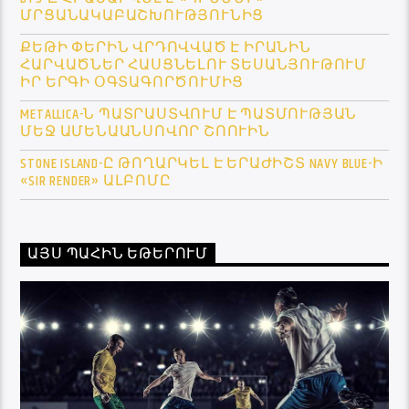
ՄՐՑԱՆԱԿԱԲԱՇԽՈՒԹՅՈՒՆԻՑ
ՔԵԹԻ ՓԵՐԻՆ ՎՐԴՈՎՎԱԾ Է ԻՐԱՆԻՆ
ՀԱՐՎԱԾՆԵՐ ՀԱՍՑՆԵԼՈՒ ՏԵՍԱՆՅՈՒԹՈՒՄ
ԻՐ ԵՐԳԻ ՕԳՏԱԳՈՐԾՈՒՄԻՑ
METALLICA-Ն ՊԱՏՐԱՍՏՎՈՒՄ Է ՊԱՏՄՈՒԹՅԱՆ
ՄԵՋ ԱՄԵՆԱԱՆՍՈՎՈՐ ՇՈՈՒԻՆ
STONE ISLAND-Ը ԹՈՂԱՐԿԵԼ Է ԵՐԱԺԻՇՏ NAVY BLUE-Ի
«SIR RENDER» ԱԼԲՈՄԸ
ԱՅՍ ՊԱՀԻՆ ԵԹԵՐՈՒՄ