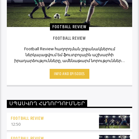
FOOTBALL REVIEW
FOOTBALL REVIEW
Football Review հաղորդման շրջանակներում
ներկայացվում եմ ֆուտբոլային աշխարհի
իրադարձությունները, ամենաթարմ նորությունները,
ինչպես նաև նաև մեկնաբանի կարծիքներն ու
տեսակետները։ Հետևեք Լավագույնի եթերին եւ
INFO AND EPISODES
Ֆուտբոլ Ռիվյու հաղորդաշարի միջոցով մշտապես
կլինեք ֆուտբոլային աշխարհի կիզակետում։
ՍՊԱՍՎՈՂ ՀԱՂՈՐԴՈՒՄՆԵՐ
FOOTBALL REVIEW
12:50
FOOTBALL REVIEW