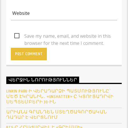
Save my name, email, and website in this
browser for the next time I comment.
ՎԵՐՋԻՆ ՆՈՐՈՒԹՅՈՒՆՆԵՐ
LINKIN PARK-Ի ՎԵՐԱԴԱՐՁԻ ՊԱՏՄՈՒԹՅՈՒՆԸ՝
ՄԵԾ ԷԿՐԱՆԻՆ․ «UNSHATTER»-Ը ԿՑՈՒՑԱԴՐՎԻ
ՍԵՊՏԵՄԲԵՐԻ 30-ԻՆ
ԱՐԻԱՆԱ ԳՐԱՆԴԵՆ ՍՏԵՂԾԱԳՈՐԾԱԿԱՆ
ԴԱԴԱՐ Է ՎԵՐՑՆՈՒՄ
BTS-Ը ՀՐԱԺԱՐՎԵԼ Է «ԳՐԵՄՄԻ»