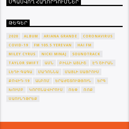
ՍՊԱՍՎՈՂ ՀԱՂՈՐԴՈՒՄՆԵՐ
ԹԵԳԵՐ
2020
ALBUM
ARIANA GRANDE
CORONAVIRUS
COVID-19
FM 105.5 YEREVAN
HAI FM
MILEY CYRUS
NICKI MINAJ
SOUNDTRACK
TAYLOR SWIFT
ԱՄՆ
ԲԻԼԼԻ ԱՅԼԻՇ
ԷԴ ՇԻՐԱՆ
ԼԵԴԻ ԳԱԳԱ
ՄԱԴՈՆՆԱ
ՄԱՅԼԻ ՍԱՅՐՈՒՍ
ՔՈՎԻԴ-19
ԱԼԲՈՄ
ԵՐԱԺՇՏՈՒԹՅՈՒՆ
ԵՐԳ
ԽՈՒՄԲ
ԿՈՐՈՆԱՎԻՐՈՒՍ
ՌԵՓ
ՌՈՔ
ՍԱՈՒՆԴԹՐԵՔ