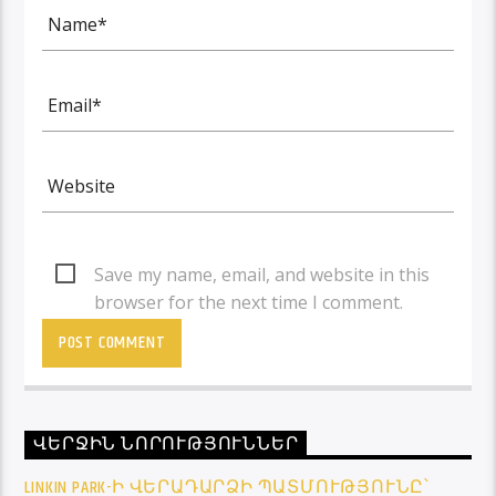
Save my name, email, and website in this
browser for the next time I comment.
ՎԵՐՋԻՆ ՆՈՐՈՒԹՅՈՒՆՆԵՐ
LINKIN PARK-Ի ՎԵՐԱԴԱՐՁԻ ՊԱՏՄՈՒԹՅՈՒՆԸ՝