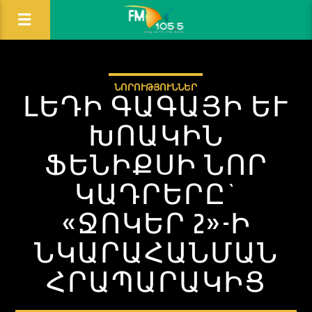
ՆՈՐՈՒԹՅՈՒՆՆԵՐ
ԼԵԴԻ ԳԱԳԱՅԻ ԵՒ Խ
ՈԱԿԻՆ Ֆ
ԵՆԻՔՍԻ ՆՈՐ Կ
ԱԴՐԵՐԸ` «
ՋՈԿԵՐ 2»-Ի Ն
ԿԱՐԱՀԱՆՄԱՆ Հ
ՐԱՊԱՐԱԿԻՑ