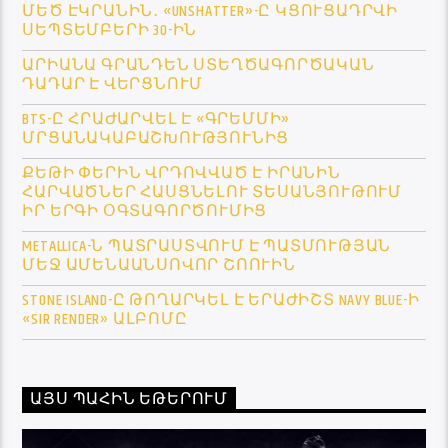
ՄԵԾ ԷԿՐԱՆԻՆ․ «UNSHATTER»-Ը ԿՑՈՒՑԱԴՐՎԻ
ՍԵՊՏԵՄԲԵՐԻ 30-ԻՆ
ԱՐԻԱՆԱ ԳՐԱՆԴԵՆ ՍՏԵՂԾԱԳՈՐԾԱԿԱՆ
ԴԱԴԱՐ Է ՎԵՐՑՆՈՒՄ
BTS-Ը ՀՐԱԺԱՐՎԵԼ Է «ԳՐԵՄՄԻ»
ՄՐՑԱՆԱԿԱԲԱՇԽՈՒԹՅՈՒՆԻՑ
ՔԵԹԻ ՓԵՐԻՆ ՎՐԴՈՎՎԱԾ Է ԻՐԱՆԻՆ
ՀԱՐՎԱԾՆԵՐ ՀԱՍՑՆԵԼՈՒ ՏԵՍԱՆՅՈՒԹՈՒՄ
ԻՐ ԵՐԳԻ ՕԳՏԱԳՈՐԾՈՒՄԻՑ
METALLICA-Ն ՊԱՏՐԱՍՏՎՈՒՄ Է ՊԱՏՄՈՒԹՅԱՆ
ՄԵՋ ԱՄԵՆԱԱՆՍՈՎՈՐ ՇՈՈՒԻՆ
STONE ISLAND-Ը ԹՈՂԱՐԿԵԼ Է ԵՐԱԺԻՇՏ NAVY BLUE-Ի
«SIR RENDER» ԱԼԲՈՄԸ
ԱՅՍ ՊԱՀԻՆ ԵԹԵՐՈՒՄ