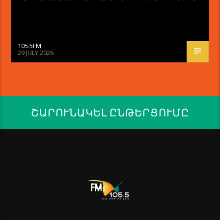
105.5FM
29 JULY 2026
ՇԱՐՈՒՆԱԿԵԼ ԸՆԹԵՐՑՈՒՄԸ