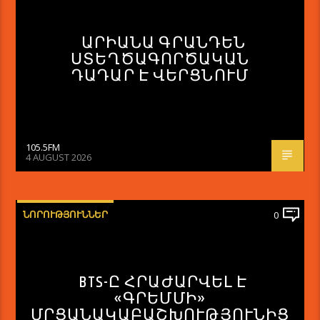
ԱՐԻԱՆԱ ԳՐԱՆԴԵՆ
ՍՏԵՂԾԱԳՈՐԾԱԿԱՆ
ԴԱԴԱՐ Է ՎԵՐՑՆՈՒՄ
105.5FM
4 AUGUST 2026
ՆՈՐՈՒԹՅՈՒՆՆԵՐ
0
BTS-Ը ՀՐԱԺԱՐՎԵԼ Է
«ԳՐԵՄՄԻ»
ՄՐՑԱՆԱԿԱԲԱՇԽՈՒԹՅՈՒՆԻՑ