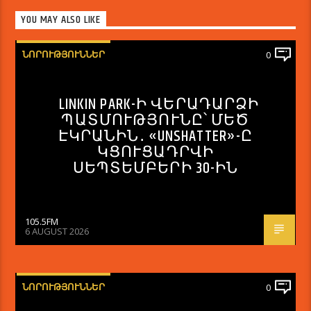
YOU MAY ALSO LIKE
ՆՈՐՈՒԹՅՈՒՆՆԵՐ
0
LINKIN PARK-Ի ՎԵՐԱԴԱՐՁԻ
ՊԱՏՄՈՒԹՅՈՒՆԸ՝ ՄԵԾ
ԷԿՐԱՆԻՆ․ «UNSHATTER»-Ը
ԿՑՈՒՑԱԴՐՎԻ
ՍԵՊՏԵՄԲԵՐԻ 30-ԻՆ
105.5FM
6 AUGUST 2026
ՆՈՐՈՒԹՅՈՒՆՆԵՐ
0