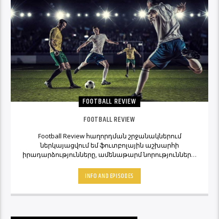
FOOTBALL REVIEW
FOOTBALL REVIEW
Football Review հաղորդման շրջանակներում
ներկայացվում եմ ֆուտբոլային աշխարհի
իրադարձությունները, ամենաթարմ նորությունները,
ինչպես նաև նաև մեկնաբանի կարծիքներն ու
տեսակետները։ Հետևեք Լավագույնի եթերին եւ
INFO AND EPISODES
Ֆուտբոլ Ռիվյու հաղորդաշարի միջոցով մշտապես
կլինեք ֆուտբոլային աշխարհի կիզակետում։