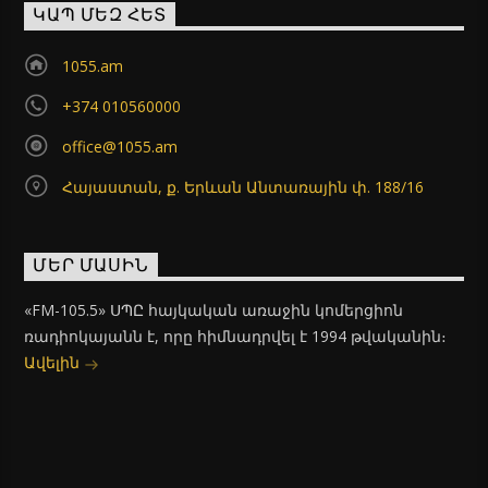
ԿԱՊ ՄԵԶ ՀԵՏ
1055.am
+374 010560000
office@1055.am
Հայաստան, ք. Երևան Անտառային փ. 188/16
ՄԵՐ ՄԱՍԻՆ
«FM-105.5» ՍՊԸ հայկական առաջին կոմերցիոն
ռադիոկայանն է, որը հիմնադրվել է 1994 թվականին։
Ավելին