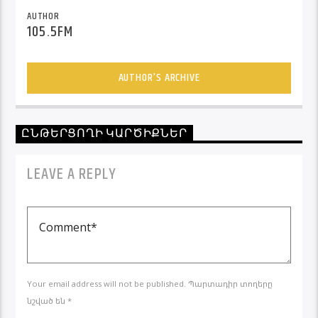
AUTHOR
105.5FM
AUTHOR'S ARCHIVE
ԸՆԹԵՐՑՈՂԻ ԿԱՐԾԻՔՆԵՐ
LEAVE A REPLY
Your email address will not be published. Պարտադիր տողերը
նշված են *