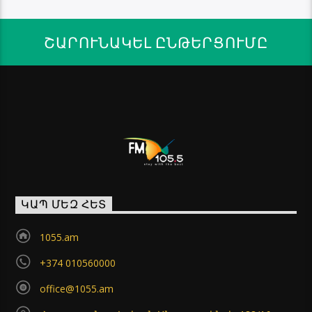
ՇԱՐՈՒՆԱԿԵԼ ԸՆԹԵՐՑՈՒՄԸ
ԿԱՊ ՄԵԶ ՀԵՏ
1055.am
+374 010560000
office@1055.am