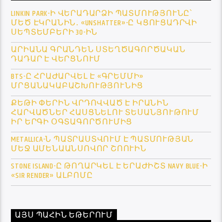
LINKIN PARK-Ի ՎԵՐԱԴԱՐՁԻ ՊԱՏՄՈՒԹՅՈՒՆԸ՝
ՄԵԾ ԷԿՐԱՆԻՆ․ «UNSHATTER»-Ը ԿՑՈՒՑԱԴՐՎԻ
ՍԵՊՏԵՄԲԵՐԻ 30-ԻՆ
ԱՐԻԱՆԱ ԳՐԱՆԴԵՆ ՍՏԵՂԾԱԳՈՐԾԱԿԱՆ
ԴԱԴԱՐ Է ՎԵՐՑՆՈՒՄ
BTS-Ը ՀՐԱԺԱՐՎԵԼ Է «ԳՐԵՄՄԻ»
ՄՐՑԱՆԱԿԱԲԱՇԽՈՒԹՅՈՒՆԻՑ
ՔԵԹԻ ՓԵՐԻՆ ՎՐԴՈՎՎԱԾ Է ԻՐԱՆԻՆ
ՀԱՐՎԱԾՆԵՐ ՀԱՍՑՆԵԼՈՒ ՏԵՍԱՆՅՈՒԹՈՒՄ
ԻՐ ԵՐԳԻ ՕԳՏԱԳՈՐԾՈՒՄԻՑ
METALLICA-Ն ՊԱՏՐԱՍՏՎՈՒՄ Է ՊԱՏՄՈՒԹՅԱՆ
ՄԵՋ ԱՄԵՆԱԱՆՍՈՎՈՐ ՇՈՈՒԻՆ
STONE ISLAND-Ը ԹՈՂԱՐԿԵԼ Է ԵՐԱԺԻՇՏ NAVY BLUE-Ի
«SIR RENDER» ԱԼԲՈՄԸ
ԱՅՍ ՊԱՀԻՆ ԵԹԵՐՈՒՄ