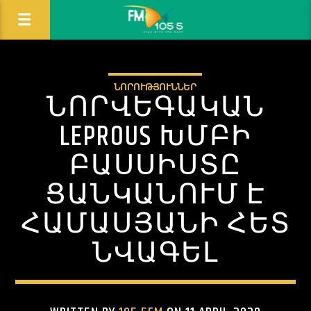
ՆՈՐՈՒԹՅՈՒՆՆԵՐ
ՆՈՐՎԵԳԱԿԱՆ
LEPROUS ԽՄԲԻ
ԲԱՍՍԻՍՏԸ
ՑԱՆԿԱՆՈՒՄ Է
ՀԱՄԱՍՅԱՆԻ ՀԵՏ
ՆՎԱԳԵԼ