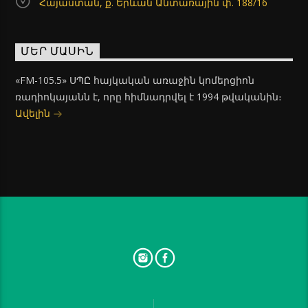
Հայաստան, ք. Երևան Անտառային փ. 188/16
ՄԵՐ ՄԱՍԻՆ
«FM-105.5» ՍՊԸ հայկական առաջին կոմերցիոն
ռադիոկայանն է, որը հիմնադրվել է 1994 թվականին։
Ավելին