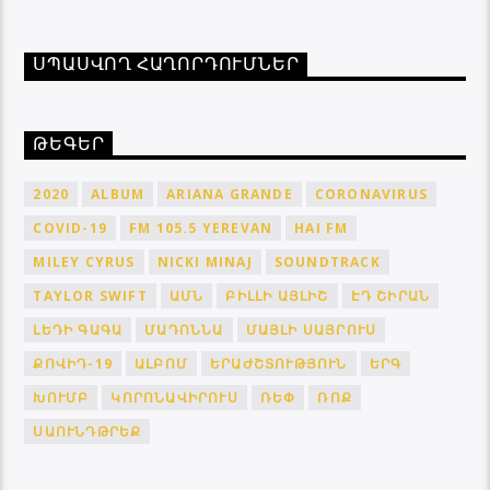
ՍՊԱՍՎՈՂ ՀԱՂՈՐԴՈՒՄՆԵՐ
ԹԵԳԵՐ
2020
ALBUM
ARIANA GRANDE
CORONAVIRUS
COVID-19
FM 105.5 YEREVAN
HAI FM
MILEY CYRUS
NICKI MINAJ
SOUNDTRACK
TAYLOR SWIFT
ԱՄՆ
ԲԻԼԼԻ ԱՅԼԻՇ
ԷԴ ՇԻՐԱՆ
ԼԵԴԻ ԳԱԳԱ
ՄԱԴՈՆՆԱ
ՄԱՅԼԻ ՍԱՅՐՈՒՍ
ՔՈՎԻԴ-19
ԱԼԲՈՄ
ԵՐԱԺՇՏՈՒԹՅՈՒՆ
ԵՐԳ
ԽՈՒՄԲ
ԿՈՐՈՆԱՎԻՐՈՒՍ
ՌԵՓ
ՌՈՔ
ՍԱՈՒՆԴԹՐԵՔ