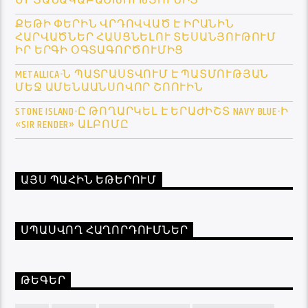
ՄՐՑԱՆԱԿԱԲԱՇԽՈՒԹՅՈՒՆԻՑ
ՔԵԹԻ ՓԵՐԻՆ ՎՐԴՈՎՎԱԾ Է ԻՐԱՆԻՆ
ՀԱՐՎԱԾՆԵՐ ՀԱՍՑՆԵԼՈՒ ՏԵՍԱՆՅՈՒԹՈՒՄ
ԻՐ ԵՐԳԻ ՕԳՏԱԳՈՐԾՈՒՄԻՑ
METALLICA-Ն ՊԱՏՐԱՍՏՎՈՒՄ Է ՊԱՏՄՈՒԹՅԱՆ
ՄԵՋ ԱՄԵՆԱԱՆՍՈՎՈՐ ՇՈՈՒԻՆ
STONE ISLAND-Ը ԹՈՂԱՐԿԵԼ Է ԵՐԱԺԻՇՏ NAVY BLUE-Ի
«SIR RENDER» ԱԼԲՈՄԸ
ԱՅՍ ՊԱՀԻՆ ԵԹԵՐՈՒՄ
ՍՊԱՍՎՈՂ ՀԱՂՈՐԴՈՒՄՆԵՐ
ԹԵԳԵՐ