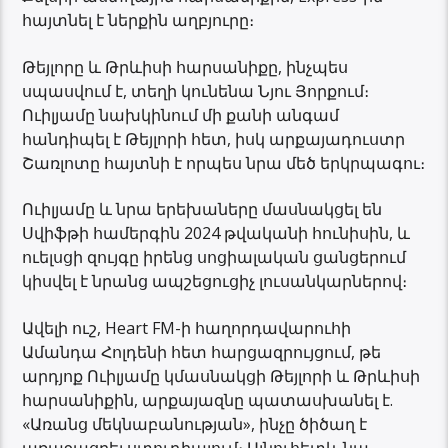
հայտնել է ներքին աղբյուրը։
Թեյլորը և Թրևիսի հարսանիքը, ինչպես
սպասվում է, տեղի կունենա Նյու Յորքում։
Ուիլյամը նախկինում մի քանի անգամ
հանդիպել է Թեյլորի հետ, իսկ արքայադուստր
Շառլոտը հայտնի է որպես նրա մեծ երկրպագու։
Ուիլյամը և նրա երեխաները մասնակցել են
Սվիֆթի համերգին 2024 թվականի հունիսին, և
ուելսցի զույգը իրենց սոցիալական ցանցերում
կիսվել է նրանց ապշեցուցիչ լուսանկարներով։
Ավելի ուշ, Heart FM-ի հաղորդավարուհի
Ամանդա Հոլդենի հետ հարցազրույցում, թե
արդյոք Ուիլյամը կմասնակցի Թեյլորի և Թրևիսի
հարսանիքին, արքայազնը պատասխանել է.
«Առանց մեկնաբանության», ինչը ծիծաղ է
առաջացրել ստուդիայում։ Այնուհետև նա