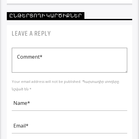
ԸՆԹԵՐՑՈՂԻ ԿԱՐԾԻՔՆԵՐ
LEAVE A REPLY
Your email address will not be published. Պարտադիր տողերը
նշված են *