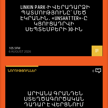
LINKIN PARK-Ի ՎԵՐԱԴԱՐՁԻ
ՊԱՏՄՈՒԹՅՈՒՆԸ՝ ՄԵԾ
ԷԿՐԱՆԻՆ․ «UNSHATTER»-Ը
ԿՑՈՒՑԱԴՐՎԻ
ՍԵՊՏԵՄԲԵՐԻ 30-ԻՆ
105.5FM
6 AUGUST 2026
ՆՈՐՈՒԹՅՈՒՆՆԵՐ
0
ԱՐԻԱՆԱ ԳՐԱՆԴԵՆ
ՍՏԵՂԾԱԳՈՐԾԱԿԱՆ
ԴԱԴԱՐ Է ՎԵՐՑՆՈՒՄ