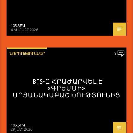
105.5FM
4 AUGUST 2026
ՆՈՐՈՒԹՅՈՒՆՆԵՐ
0
BTS-Ը ՀՐԱԺԱՐՎԵԼ Է
«ԳՐԵՄՄԻ»
ՄՐՑԱՆԱԿԱԲԱՇԽՈՒԹՅՈՒՆԻՑ
105.5FM
29 JULY 2026