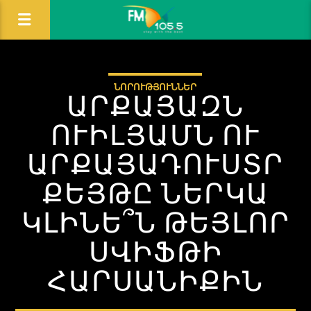
ՆՈՐՈՒԹՅՈՒՆՆԵՐ
ԱՐՔԱՅԱԶՆ
ՈՒԻԼՅԱՄՆ ՈՒ
ԱՐՔԱՅԱԴՈՒՍՏՐ
ՔԵՅԹԸ ՆԵՐԿԱ
ԿԼԻՆԵ՞Ն ԹԵՅԼՈՐ
ՍՎԻՖԹԻ
ՀԱՐՍԱՆԻՔԻՆ