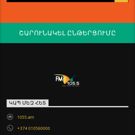
ՇԱՐՈՒՆԱԿԵԼ ԸՆԹԵՐՑՈՒՄԸ
ԿԱՊ ՄԵԶ ՀԵՏ
1055.am
+374 010560000