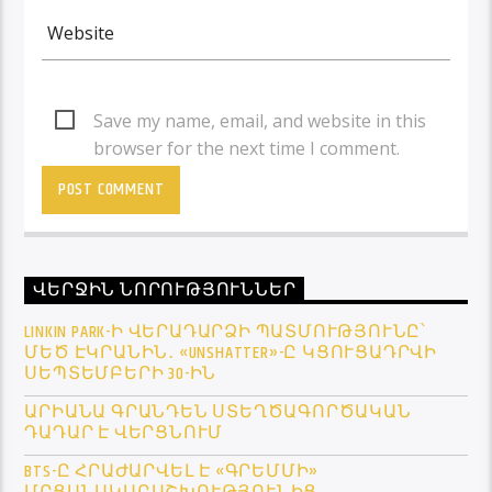
Save my name, email, and website in this
browser for the next time I comment.
ՎԵՐՋԻՆ ՆՈՐՈՒԹՅՈՒՆՆԵՐ
LINKIN PARK-Ի ՎԵՐԱԴԱՐՁԻ ՊԱՏՄՈՒԹՅՈՒՆԸ՝
ՄԵԾ ԷԿՐԱՆԻՆ․ «UNSHATTER»-Ը ԿՑՈՒՑԱԴՐՎԻ
ՍԵՊՏԵՄԲԵՐԻ 30-ԻՆ
ԱՐԻԱՆԱ ԳՐԱՆԴԵՆ ՍՏԵՂԾԱԳՈՐԾԱԿԱՆ
ԴԱԴԱՐ Է ՎԵՐՑՆՈՒՄ
BTS-Ը ՀՐԱԺԱՐՎԵԼ Է «ԳՐԵՄՄԻ»