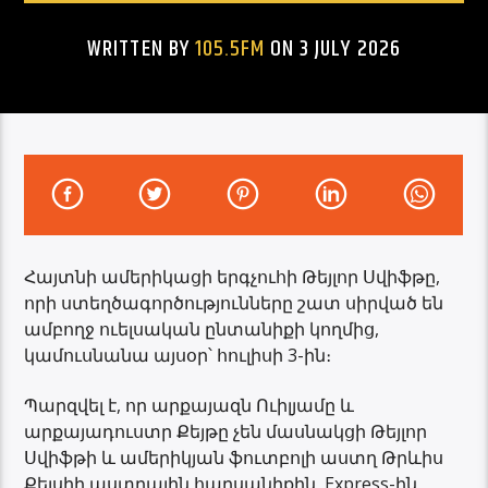
WRITTEN BY
105.5FM
ON 3 JULY 2026
Հայտնի ամերիկացի երգչուհի Թեյլոր Սվիֆթը,
որի ստեղծագործությունները շատ սիրված են
ամբողջ ուելսական ընտանիքի կողմից,
կամուսնանա այսօր՝ հուլիսի 3-ին։
Պարզվել է, որ արքայազն Ուիլյամը և
արքայադուստր Քեյթը չեն մասնակցի Թեյլոր
Սվիֆթի և ամերիկյան ֆուտբոլի աստղ Թրևիս
Քելսիի աստղային հարսանիքին, Express-ին