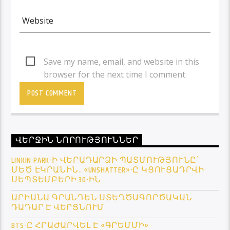
Save my name, email, and website in this
browser for the next time I comment.
ՎԵՐՋԻՆ ՆՈՐՈՒԹՅՈՒՆՆԵՐ
LINKIN PARK-Ի ՎԵՐԱԴԱՐՁԻ ՊԱՏՄՈՒԹՅՈՒՆԸ՝
ՄԵԾ ԷԿՐԱՆԻՆ․ «UNSHATTER»-Ը ԿՑՈՒՑԱԴՐՎԻ
ՍԵՊՏԵՄԲԵՐԻ 30-ԻՆ
ԱՐԻԱՆԱ ԳՐԱՆԴԵՆ ՍՏԵՂԾԱԳՈՐԾԱԿԱՆ
ԴԱԴԱՐ Է ՎԵՐՑՆՈՒՄ
BTS-Ը ՀՐԱԺԱՐՎԵԼ Է «ԳՐԵՄՄԻ»