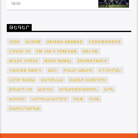
18:30
ԹԵԳԵՐ
2020
ALBUM
ARIANA GRANDE
CORONAVIRUS
COVID-19
FM 105.5 YEREVAN
HAI FM
MILEY CYRUS
NICKI MINAJ
SOUNDTRACK
TAYLOR SWIFT
ԱՄՆ
ԲԻԼԼԻ ԱՅԼԻՇ
ԷԴ ՇԻՐԱՆ
ԼԵԴԻ ԳԱԳԱ
ՄԱԴՈՆՆԱ
ՄԱՅԼԻ ՍԱՅՐՈՒՍ
ՔՈՎԻԴ-19
ԱԼԲՈՄ
ԵՐԱԺՇՏՈՒԹՅՈՒՆ
ԵՐԳ
ԽՈՒՄԲ
ԿՈՐՈՆԱՎԻՐՈՒՍ
ՌԵՓ
ՌՈՔ
ՍԱՈՒՆԴԹՐԵՔ