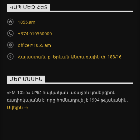
ԿԱՊ ՄԵԶ ՀԵՏ
1055.am
+374 010560000
office@1055.am
Հայաստան, ք. Երևան Անտառային փ. 188/16
ՄԵՐ ՄԱՍԻՆ
«FM-105.5» ՍՊԸ հայկական առաջին կոմերցիոն
ռադիոկայանն է, որը հիմնադրվել է 1994 թվականին։
Ավելին