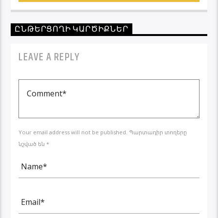
ԸՆԹԵՐՑՈՂԻ ԿԱՐԾԻՔՆԵՐ
LEAVE A REPLY
Your email address will not be published. Պարտադիր տողերը
նշված են *