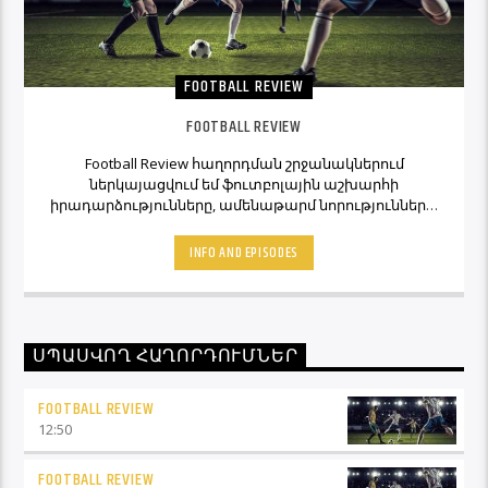
FOOTBALL REVIEW
FOOTBALL REVIEW
Football Review հաղորդման շրջանակներում
ներկայացվում եմ ֆուտբոլային աշխարհի
իրադարձությունները, ամենաթարմ նորությունները,
ինչպես նաև նաև մեկնաբանի կարծիքներն ու
տեսակետները։ Հետևեք Լավագույնի եթերին եւ
INFO AND EPISODES
Ֆուտբոլ Ռիվյու հաղորդաշարի միջոցով մշտապես
կլինեք ֆուտբոլային աշխարհի կիզակետում։
ՍՊԱՍՎՈՂ ՀԱՂՈՐԴՈՒՄՆԵՐ
FOOTBALL REVIEW
12:50
FOOTBALL REVIEW