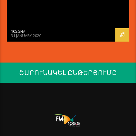
105.5FM
31 JANUARY 2020
ՇԱՐՈՒՆԱԿԵԼ ԸՆԹԵՐՑՈՒՄԸ