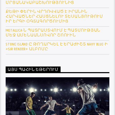
ՄՐՑԱՆԱԿԱԲԱՇԽՈՒԹՅՈՒՆԻՑ
ՔԵԹԻ ՓԵՐԻՆ ՎՐԴՈՎՎԱԾ Է ԻՐԱՆԻՆ
ՀԱՐՎԱԾՆԵՐ ՀԱՍՑՆԵԼՈՒ ՏԵՍԱՆՅՈՒԹՈՒՄ
ԻՐ ԵՐԳԻ ՕԳՏԱԳՈՐԾՈՒՄԻՑ
METALLICA-Ն ՊԱՏՐԱՍՏՎՈՒՄ Է ՊԱՏՄՈՒԹՅԱՆ
ՄԵՋ ԱՄԵՆԱԱՆՍՈՎՈՐ ՇՈՈՒԻՆ
STONE ISLAND-Ը ԹՈՂԱՐԿԵԼ Է ԵՐԱԺԻՇՏ NAVY BLUE-Ի
«SIR RENDER» ԱԼԲՈՄԸ
ԱՅՍ ՊԱՀԻՆ ԵԹԵՐՈՒՄ