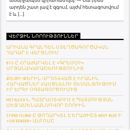
արդեն շատ լավ է զգում, այժմ հետազոտվում
է և […]
ՎԵՐՋԻՆ ՆՈՐՈՒԹՅՈՒՆՆԵՐ
ԱՐԻԱՆԱ ԳՐԱՆԴԵՆ ՍՏԵՂԾԱԳՈՐԾԱԿԱՆ
ԴԱԴԱՐ Է ՎԵՐՑՆՈՒՄ
BTS-Ը ՀՐԱԺԱՐՎԵԼ Է «ԳՐԵՄՄԻ»
ՄՐՑԱՆԱԿԱԲԱՇԽՈՒԹՅՈՒՆԻՑ
ՔԵԹԻ ՓԵՐԻՆ ՎՐԴՈՎՎԱԾ Է ԻՐԱՆԻՆ
ՀԱՐՎԱԾՆԵՐ ՀԱՍՑՆԵԼՈՒ ՏԵՍԱՆՅՈՒԹՈՒՄ
ԻՐ ԵՐԳԻ ՕԳՏԱԳՈՐԾՈՒՄԻՑ
METALLICA-Ն ՊԱՏՐԱՍՏՎՈՒՄ Է ՊԱՏՄՈՒԹՅԱՆ
ՄԵՋ ԱՄԵՆԱԱՆՍՈՎՈՐ ՇՈՈՒԻՆ
STONE ISLAND-Ը ԹՈՂԱՐԿԵԼ Է ԵՐԱԺԻՇՏ NAVY BLUE-Ի
«SIR RENDER» ԱԼԲՈՄԸ