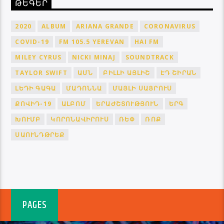
ԹԵԳԵՐ
2020
ALBUM
ARIANA GRANDE
CORONAVIRUS
COVID-19
FM 105.5 YEREVAN
HAI FM
MILEY CYRUS
NICKI MINAJ
SOUNDTRACK
TAYLOR SWIFT
ԱՄՆ
ԲԻԼԼԻ ԱՅԼԻՇ
ԷԴ ՇԻՐԱՆ
ԼԵԴԻ ԳԱԳԱ
ՄԱԴՈՆՆԱ
ՄԱՅԼԻ ՍԱՅՐՈՒՍ
ՔՈՎԻԴ-19
ԱԼԲՈՄ
ԵՐԱԺՇՏՈՒԹՅՈՒՆ
ԵՐԳ
ԽՈՒՄԲ
ԿՈՐՈՆԱՎԻՐՈՒՍ
ՌԵՓ
ՌՈՔ
ՍԱՈՒՆԴԹՐԵՔ
PAGES