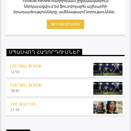
Football Review հաղորդման շրջանակներում
ներկայացվում եմ ֆուտբոլային աշխարհի
իրադարձությունները, ամենաթարմ նորությունները,
ինչպես նաև նաև մեկնաբանի կարծիքներն ու
տեսակետները։ Հետևեք Լավագույնի եթերին եւ
INFO AND EPISODES
Ֆուտբոլ Ռիվյու հաղորդաշարի միջոցով մշտապես
կլինեք ֆուտբոլային աշխարհի կիզակետում։
ՍՊԱՍՎՈՂ ՀԱՂՈՐԴՈՒՄՆԵՐ
FOOTBALL REVIEW
12:50
FOOTBALL REVIEW
18:30
THE SELECTOR
21:10