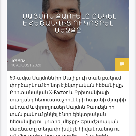
ՍԱՅՄՈՆ ՔԱՈՒԵԼԸ ԸՆԿԵԼ
Է ՀԵԾԱՆՎԻՑ ՈՒ ԿՈՏՐԵԼ
ՄԵՋՔԸ
105.5FM
10 AUGUST 2020
60-ամյա Սայմոնն իր Մալիբուի տան բակում
փորձարկում էր նոր էլեկտրական հեծանիվը։
Բրիտանական X-Factor և Բրիտանիայի
տաղանդ հեռուստաշոուների հայտնի ժյուրիի
անդամ և փրոդյուսեր Սայմոն Քաուելն իր
տան բակում ընկել է նոր էլեկտրական
հեծանվից ու կոտրել մեջքը։ Երաժշտական
մագնատը տեղափոխվել է հիվանդանոց ու
անմիջապես վիրահատվել։ — Նա իրեն