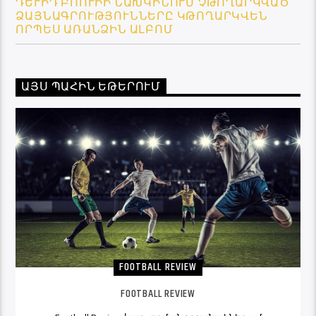
ԴԵՒԻԴ ԲՈՈՒԻԻ ՆԱԽԿԻՆՈՒՄ ՉԹՈՂԱՐԿՎԱԾ Ձ
ԱՅՆԱԳՐՈՒԹՅՈՒՆՆԵՐԸ ԿԹՈՂԱՐԿՎԵՆ Ո
ՐՊԵՍ ԱՌԱՆՁԻՆ ԱԼԲՈՄ
ԱՅՍ ՊԱՀԻՆ ԵԹԵՐՈՒՄ
FOOTBALL REVIEW
FOOTBALL REVIEW