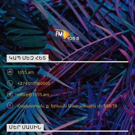
ԿԱՊ ՄԵԶ ՀԵՏ
1055.am
+374 010560000
office@1055.am
Հայաստան, ք. Երևան Անտառային փ. 188/16
ՄԵՐ ՄԱՍԻՆ