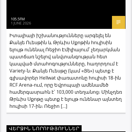
105.5FM
1 JUNE 2026
Իտալիայի իշխանությունները արգելել են
Քանյե Ուեսթին և Թրևիս Սքոթին հուլիսին
ելույթ ունենալ Ռեջիո Էմիլիայում՝ չեղարկման
պատճառ նշելով անվտանգության հետ
կապված մտահոգությունները, հաղորդում է
Variety-ն։ Քանյե Ուեսթը (կամ «Յե») պետք է
գլխավորեր Hellwat փառատոնը հուլիսի 18-ին
RCF Arena-ում, որը Եվրոպայի ամենամեծ
համերգասրահն է՝ 103,000 տեղանոց։ Մինչդեռ
Թրևիս Սքոթը պետք է ելույթ ունենար այնտեղ
հուլիսի 17-ին։ Ռեջիո […]
ՎԵՐՋԻՆ ՆՈՐՈՒԹՅՈՒՆՆԵՐ