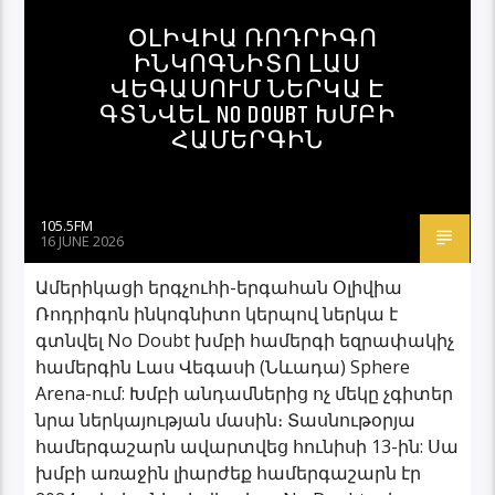
ՕԼԻՎԻԱ ՌՈԴՐԻԳՈ
ԻՆԿՈԳՆԻՏՈ ԼԱՍ
ՎԵԳԱՍՈՒՄ ՆԵՐԿԱ Է
ԳՏՆՎԵԼ NO DOUBT ԽՄԲԻ
ՀԱՄԵՐԳԻՆ
105.5FM
16 JUNE 2026
Ամերիկացի երգչուհի-երգահան Օլիվիա
Ռոդրիգոն ինկոգնիտո կերպով ներկա է
գտնվել No Doubt խմբի համերգի եզրափակիչ
համերգին Լաս Վեգասի (Նևադա) Sphere
Arena-ում: Խմբի անդամներից ոչ մեկը չգիտեր
նրա ներկայության մասին։ Տասնութօրյա
համերգաշարն ավարտվեց հունիսի 13-ին: Սա
խմբի առաջին լիարժեք համերգաշարն էր