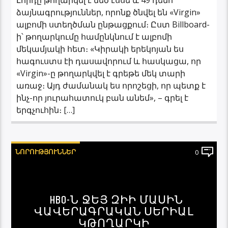
ձայնագրություններ, որոնք ծնվել են «Virgin»
ալբոմի ստեղծման ընթացքում։ Ըստ Billboard-
ի՝ թողարկումը համընկնում է ալբոմի
մեկամյակի հետ։ «Կիրակի երեկոյան ես
հագուստս էի դասավորում և հասկացա, որ
«Virgin»-ը թողարկվել է գրեթե մեկ տարի
առաջ։ Այդ ժամանակ ես որոշեցի, որ պետք է
ինչ-որ յուրահատուկ բան անեմ», – գրել է
երգչուհին։ […]
ՆՈՐՈՒԹՅՈՒՆՆԵՐ
0
HBO-Ն ՋԵՅ ԶԻԻ ՄԱՍԻՆ
ՎԱՎԵՐԱԳՐԱԿԱՆ ՍԵՐԻԱԼ
ԿԹՈՂԱՐԿԻ