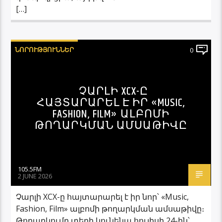
[…]
ՆՈՐՈՒԹՅՈՒՆՆԵՐ
0
ՉԱՐԼԻ XCX-Ը
ՀԱՅՏԱՐԱՐԵԼ Է ԻՐ «MUSIC,
FASHION, FILM» ԱԼԲՈՄԻ
ԹՈՂԱՐԿՄԱՆ ԱՄՍԱԹԻՎԸ
105.5FM
2 JUNE 2026
Չարլի XCX-ը հայտարարել է իր նոր՝ «Music,
Fashion, Film» ալբոմի թողարկման ամսաթիվը։
Թողարկումը տեղի կունենա հուլիսի 24-ին՝