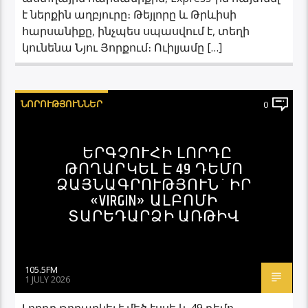
է ներքին աղբյուրը։ Թեյլորը և Թրևիսի
հարսանիքը, ինչպես սպասվում է, տեղի
կունենա Նյու Յորքում։ Ուիլյամը […]
ՆՈՐՈՒԹՅՈՒՆՆԵՐ
0
ԵՐԳՉՈՒՀԻ ԼՈՐԴԸ
ԹՈՂԱՐԿԵԼ Է 49 ԴԵՄՈ
ՁԱՅՆԱԳՐՈՒԹՅՈՒՆ` ԻՐ
«VIRGIN» ԱԼԲՈՄԻ
ՏԱՐԵԴԱՐՁԻ ԱՌԹԻՎ
105.5FM
1 JULY 2026
Լորդը թողարկել է մեծ էսսե և 49 դեմո