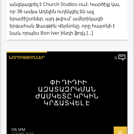
անցկացրել է Church Studios-ում։ Կարծիք կա,
որ 38-ամյա Ադելին ուղեկցել են այլ
երաժիշտներ, այդ թվում՝ ամերիկացի
երգահան Ջասթին Վերնոնը, որը հայտնի է
նաև որպես Bon Iver ինդի ֆոլկ […]
ՆՈՐՈՒԹՅՈՒՆՆԵՐ
0
ՓԻ ԴԻԴԻԻ
ԱԶԱՏԱԶՐԿՄԱՆ
ԺԱՄԿԵՏԸ ԿՐԿԻՆ
ԿՐՃԱՏՎԵԼ Է
105.5FM
17 JUNE 2026