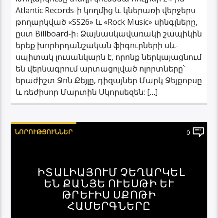
Atlantic Records-ի կողմից և կներառի վերջերս
թողարկված «SS26» և «Rock Music» սինգլները,
ըստ Billboard-ի։ Ձայնասկավառակի շապիկին
երեք խորհրդանշական ֆիգուրների սև-
սպիտակ լուսանկարն է, որոնք ներկայացնում
են վերնագրում արտացոլված ոլորտները՝
երաժիշտ Ջոն Քեյլը, դիզայներ Մարկ Ջեյքոբսը
և ռեժիսոր Մարտին Սկորսեզեն: […]
ՆՈՐՈՒԹՅՈՒՆՆԵՐ
0
ԻՏԱԼԻԱՅՈՒՄ ՉԵՂԱՐԿԵԼ
ԵՆ ՔԱՆՅԵ ՈՒԵՍԹԻ ԵՒ
ԹՐԵՒԻՍ ՍՔՈԹԻ
ՀԱՄԵՐԳՆԵՐԸ