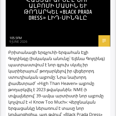
ՀԱՅՏԱՐԱՐԵԼ Է ՆՈՐ
ԱԼԲՈՄԻ ՄԱՍԻՆ ԵՒ Թ
ՈՂԱՐԿԵL «BLACK PRADA D
RESS» ԼԻԴ-ՍԻՆԳԼԸ
105.5FM
9 JUNE 2026
Բրիտանացի երգչուհի-երգահան Էլլի
Գոլդինգը (իսկական անունը՝ Ելենա Գոլդինգ)
պատրաստվում է նոր գլուխ սկսել իր
կարիերայում՝ թողարկելով իր վեցերորդ
ստուդիական ալբոմը: Նրա նախորդ
լիամետրաժ՝ «High Than Heaven» ալբոմը
թողարկվել է 2023 թվականին։ NME-ի
տվյալներով՝ 39-ամյա արտիստի նոր ալբոմը
կոչվում է «I Know Too Much»: Վերջնական
երգացանկը ներառում է տասը նոր
կոմպոզիցիա, այդ թվում՝ «Black Prada Dress»