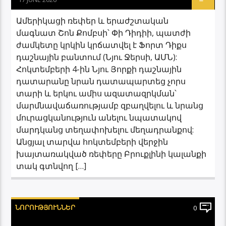
Ամերիկացի ռեփեր և երաժշտական ​​
մագնատ Շոն Քոմբսի՝ Փի Դիդիի, պատժի
ժամկետը կրկին կրճատվել է Ֆորտ Դիքս
դաշնային բանտում (Նյու Ջերսի, ԱՄՆ):
Հոկտեմբերի 4-ին Նյու Յորքի դաշնային
դատարանը նրան դատապարտեց չորս
տարի և երկու ամիս ազատազրկման՝
մարմնավաճառությամբ զբաղվելու և նրանց
մուրացկանություն անելու նպատակով
մարդկանց տեղափոխելու մեղադրանքով:
Անցյալ տարվա հոկտեմբերի վերջին
խայտառակված ռեփերը Բրուքլինի կալանքի
տակ գտնվող […]
ՆՈՐՈՒԹՅՈՒՆՆԵՐ
0