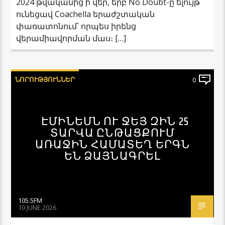
2024 թվականից ի վեր, երբ No Doubt-ը ելույթ
ունեցավ Coachella երաժշտական ​​
փառատոնում՝ որպես իրենց
վերամիավորման մաս։ […]
ՆՈՐՈՒԹՅՈՒՆՆԵՐ
0
ԷՄԻՆԵՄՆ ՈՒ ՋԵՅ ԶԻՆ 25
ՏԱՐՎԱ ԸՆԹԱՑՔՈՒՄ
ԱՌԱՋԻՆ ՀԱՄԱՏԵՂ ԵՐԳՆ
ԵՆ ՁԱՅՆԱԳՐԵԼ
105.5FM
10 JUNE 2026