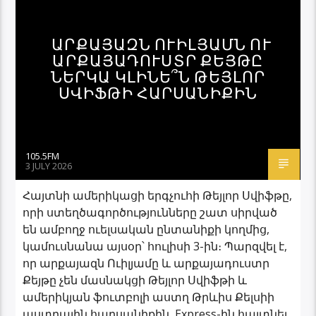
ԱՐՔԱՅԱԶՆ ՈՒԻԼՅԱՄՆ ՈՒ
ԱՐՔԱՅԱԴՈՒՍՏՐ ՔԵՅԹԸ
ՆԵՐԿԱ ԿԼԻՆԵ՞Ն ԹԵՅԼՈՐ
ՍՎԻՖԹԻ ՀԱՐՍԱՆԻՔԻՆ
105.5FM
3 JULY 2026
Հայտնի ամերիկացի երգչուհի Թեյլոր Սվիֆթը,
որի ստեղծագործությունները շատ սիրված
են ամբողջ ուելսական ընտանիքի կողմից,
կամուսնանա այսօր՝ հուլիսի 3-ին։ Պարզվել է,
որ արքայազն Ուիլյամը և արքայադուստր
Քեյթը չեն մասնակցի Թեյլոր Սվիֆթի և
ամերիկյան ֆուտբոլի աստղ Թրևիս Քելսիի
աստղային հարսանիքին, Express-ին հայտնել