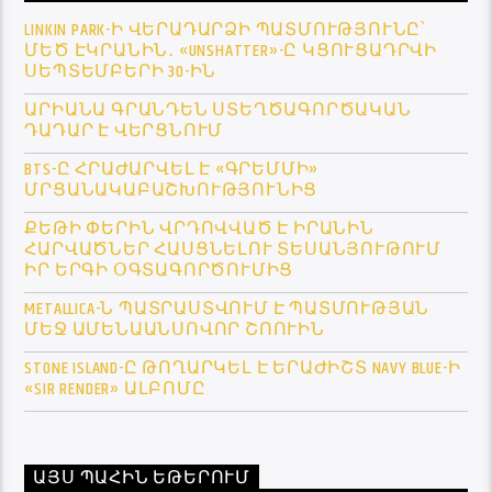
LINKIN PARK-Ի ՎԵՐԱԴԱՐՁԻ ՊԱՏՄՈՒԹՅՈՒՆԸ՝
ՄԵԾ ԷԿՐԱՆԻՆ․ «UNSHATTER»-Ը ԿՑՈՒՑԱԴՐՎԻ
ՍԵՊՏԵՄԲԵՐԻ 30-ԻՆ
ԱՐԻԱՆԱ ԳՐԱՆԴԵՆ ՍՏԵՂԾԱԳՈՐԾԱԿԱՆ
ԴԱԴԱՐ Է ՎԵՐՑՆՈՒՄ
BTS-Ը ՀՐԱԺԱՐՎԵԼ Է «ԳՐԵՄՄԻ»
ՄՐՑԱՆԱԿԱԲԱՇԽՈՒԹՅՈՒՆԻՑ
ՔԵԹԻ ՓԵՐԻՆ ՎՐԴՈՎՎԱԾ Է ԻՐԱՆԻՆ
ՀԱՐՎԱԾՆԵՐ ՀԱՍՑՆԵԼՈՒ ՏԵՍԱՆՅՈՒԹՈՒՄ
ԻՐ ԵՐԳԻ ՕԳՏԱԳՈՐԾՈՒՄԻՑ
METALLICA-Ն ՊԱՏՐԱՍՏՎՈՒՄ Է ՊԱՏՄՈՒԹՅԱՆ
ՄԵՋ ԱՄԵՆԱԱՆՍՈՎՈՐ ՇՈՈՒԻՆ
STONE ISLAND-Ը ԹՈՂԱՐԿԵԼ Է ԵՐԱԺԻՇՏ NAVY BLUE-Ի
«SIR RENDER» ԱԼԲՈՄԸ
ԱՅՍ ՊԱՀԻՆ ԵԹԵՐՈՒՄ