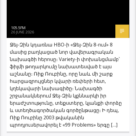
105.5FM
26 JUNE 2026
Ջեյ-Զին կդառնա HBO-ի «Ջեյ-Զին 8-ում» 8
մասից բաղկացած նոր վավերագրական
նախագծի հերոսը։ Variety-ի փոխանցմամբ՝
ֆիլմի թողարկումը նախատեսված է այս
աշնանը։ Ռիք Ռուբինը, որը նաև մի շարք
հարցազրույցներ կվարի ռեփերի հետ,
կղեկավարի նախագիծը։ Նախագծի
շրջանակներում Ջեյ-Զին կքննարկի իր
երաժշտությունը, տեքստերը, կյանքի փորձը
և ստեղծագործական գործընթացը։ Ի դեպ,
Ռիք Ռուբինը 2003 թվականին
պրոդյուսերավորել է «99 Problems» երգը […]