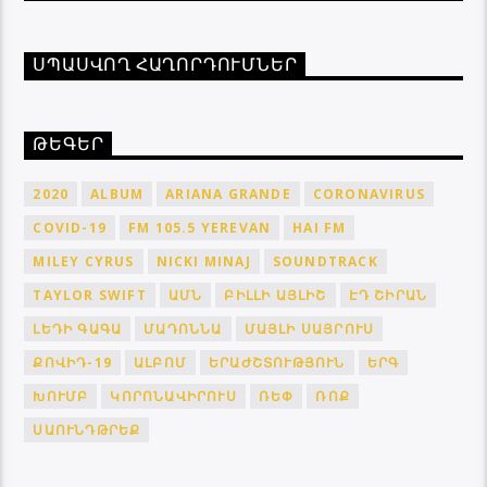
ՍՊԱՍՎՈՂ ՀԱՂՈՐԴՈՒՄՆԵՐ
ԹԵԳԵՐ
2020
ALBUM
ARIANA GRANDE
CORONAVIRUS
COVID-19
FM 105.5 YEREVAN
HAI FM
MILEY CYRUS
NICKI MINAJ
SOUNDTRACK
TAYLOR SWIFT
ԱՄՆ
ԲԻԼԼԻ ԱՅԼԻՇ
ԷԴ ՇԻՐԱՆ
ԼԵԴԻ ԳԱԳԱ
ՄԱԴՈՆՆԱ
ՄԱՅԼԻ ՍԱՅՐՈՒՍ
ՔՈՎԻԴ-19
ԱԼԲՈՄ
ԵՐԱԺՇՏՈՒԹՅՈՒՆ
ԵՐԳ
ԽՈՒՄԲ
ԿՈՐՈՆԱՎԻՐՈՒՍ
ՌԵՓ
ՌՈՔ
ՍԱՈՒՆԴԹՐԵՔ