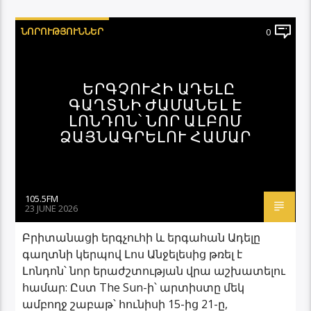
ՆՈՐՈՒԹՅՈՒՆՆԵՐ
0
ԵՐԳՉՈՒՀԻ ԱԴԵԼԸ
ԳԱՂՏՆԻ ԺԱՄԱՆԵԼ Է
ԼՈՆԴՈՆ՝ ՆՈՐ ԱԼԲՈՄ
ՁԱՅՆԱԳՐԵԼՈՒ ՀԱՄԱՐ
105.5FM
23 JUNE 2026
Բրիտանացի երգչուհի և երգահան Ադելը
գաղտնի կերպով Լոս Անջելեսից թռել է
Լոնդոն՝ նոր երաժշտության վրա աշխատելու
համար: Ըստ The Sun-ի՝ արտիստը մեկ
ամբողջ շաբաթ՝ հունիսի 15-ից 21-ը,