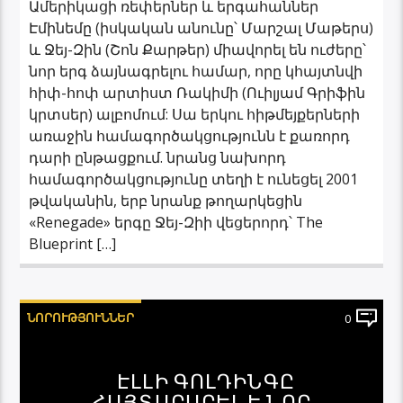
Ամերիկացի ռեփերներ և երգահաններ
Էմինեմը (իսկական անունը՝ Մարշալ Մաթերս)
և Ջեյ-Զին (Շոն Քարթեր) միավորել են ուժերը՝
նոր երգ ձայնագրելու համար, որը կհայտնվի
հիփ-հոփ արտիստ Ռակիմի (Ուիլյամ Գրիֆին
կրտսեր) ալբոմում: Սա երկու հիթմեյքերների
առաջին համագործակցությունն է քառորդ
դարի ընթացքում. նրանց նախորդ
համագործակցությունը տեղի է ունեցել 2001
թվականին, երբ նրանք թողարկեցին
«Renegade» երգը Ջեյ-Զիի վեցերորդ՝ The
Blueprint […]
ՆՈՐՈՒԹՅՈՒՆՆԵՐ
0
ԷԼԼԻ ԳՈԼԴԻՆԳԸ