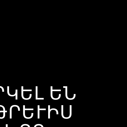
ՐԿԵԼ ԵՆ
ԹՐԵՒԻՍ