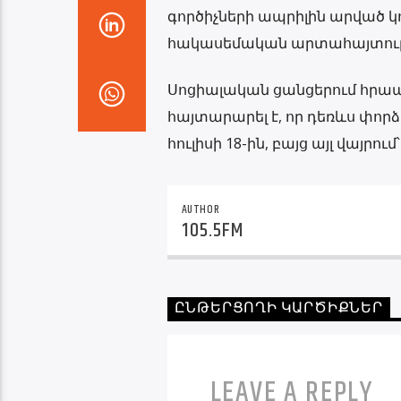
գործիչների ապրիլին արված կոչ
հակասեմական արտահայտութ
Սոցիալական ցանցերում հրապ
հայտարարել է, որ դեռևս փոր
հուլիսի 18-ին, բայց այլ վայրո
AUTHOR
105.5FM
ԸՆԹԵՐՑՈՂԻ ԿԱՐԾԻՔՆԵՐ
LEAVE A REPLY