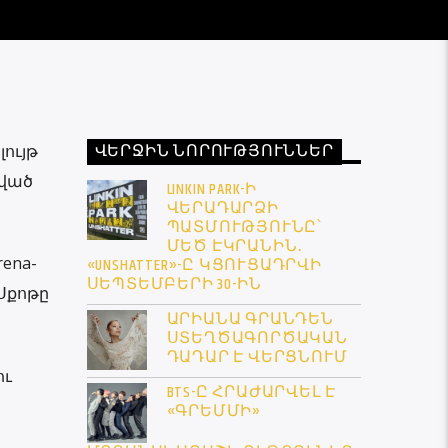
ՎԵՐՋԻՆ ՆՈՐՈՒԹՅՈՒՆՆԵՐ
լույթ
պված
LINKIN PARK-Ի
ՎԵՐԱԴԱՐՁԻ
ՊԱՏՄՈՒԹՅՈՒՆԸ՝
ՄԵԾ ԷԿՐԱՆԻՆ․
rena-
«UNSHATTER»-Ը ԿՑՈՒՑԱԴՐՎԻ
ՍԵՊՏԵՄԲԵՐԻ 30-ԻՆ
 Սքոթը
ԱՐԻԱՆԱ ԳՐԱՆԴԵՆ
ՍՏԵՂԾԱԳՈՐԾԱԿԱՆ
ԴԱԴԱՐ Է ՎԵՐՑՆՈՒՄ
ու
BTS-Ը ՀՐԱԺԱՐՎԵԼ Է
«ԳՐԵՄՄԻ»