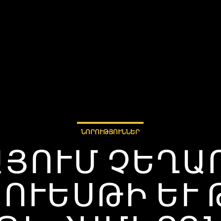
ՆՈՐՈՒԹՅՈՒՆՆԵՐ
ՅՈՒՄ ՉԵՂԱ
 ՈՒԵՍԹԻ ԵՒ 