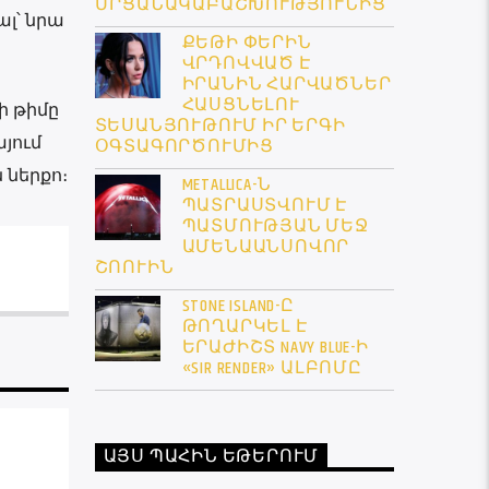
ՄՐՑԱՆԱԿԱԲԱՇԽՈՒԹՅՈՒՆԻՑ
ալ՝ նրա
ՔԵԹԻ ՓԵՐԻՆ
ՎՐԴՈՎՎԱԾ Է
ԻՐԱՆԻՆ ՀԱՐՎԱԾՆԵՐ
ՀԱՍՑՆԵԼՈՒ
ի թիմը
ՏԵՍԱՆՅՈՒԹՈՒՄ ԻՐ ԵՐԳԻ
յում
ՕԳՏԱԳՈՐԾՈՒՄԻՑ
 ներքո։
METALLICA-Ն
ՊԱՏՐԱՍՏՎՈՒՄ Է
ՊԱՏՄՈՒԹՅԱՆ ՄԵՋ
ԱՄԵՆԱԱՆՍՈՎՈՐ
ՇՈՈՒԻՆ
STONE ISLAND-Ը
ԹՈՂԱՐԿԵԼ Է
ԵՐԱԺԻՇՏ NAVY BLUE-Ի
«SIR RENDER» ԱԼԲՈՄԸ
ԱՅՍ ՊԱՀԻՆ ԵԹԵՐՈՒՄ