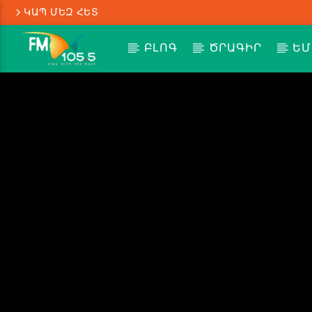
ԿԱՊ ՄԵԶ ՀԵՏ
ԲԼՈԳ
ԾՐԱԳԻՐ
ԵՄ