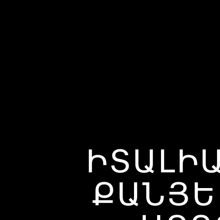
ԻՏԱԼԻԱ
ՔԱՆՅԵ