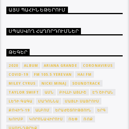
ԱՅՍ ՊԱՀԻՆ ԵԹԵՐՈՒՄ
ՍՊԱՍՎՈՂ ՀԱՂՈՐԴՈՒՄՆԵՐ
ԹԵԳԵՐ
2020
ALBUM
ARIANA GRANDE
CORONAVIRUS
COVID-19
FM 105.5 YEREVAN
HAI FM
MILEY CYRUS
NICKI MINAJ
SOUNDTRACK
TAYLOR SWIFT
ԱՄՆ
ԲԻԼԼԻ ԱՅԼԻՇ
ԷԴ ՇԻՐԱՆ
ԼԵԴԻ ԳԱԳԱ
ՄԱԴՈՆՆԱ
ՄԱՅԼԻ ՍԱՅՐՈՒՍ
ՔՈՎԻԴ-19
ԱԼԲՈՄ
ԵՐԱԺՇՏՈՒԹՅՈՒՆ
ԵՐԳ
ԽՈՒՄԲ
ԿՈՐՈՆԱՎԻՐՈՒՍ
ՌԵՓ
ՌՈՔ
ՍԱՈՒՆԴԹՐԵՔ