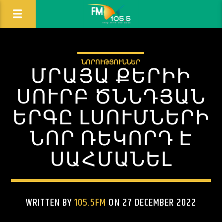
ՆՈՐՈՒԹՅՈՒՆՆԵՐ
ՄՐԱՅԱ ՔԵՐԻԻ
ՍՈՒՐԲ ԾՆՆԴՅԱՆ
ԵՐԳԸ ԼՍՈՒՄՆԵՐԻ
ՆՈՐ ՌԵԿՈՐԴ Է
ՍԱՀՄԱՆԵԼ
WRITTEN BY
105.5FM
ON 27 DECEMBER 2022