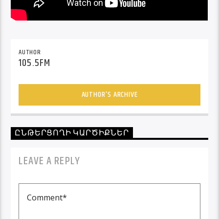
AUTHOR
105.5FM
AUTHOR'S ARCHIVE
ԸՆԹԵՐՑՈՂԻ ԿԱՐԾԻՔՆԵՐ
LEAVE A REPLY