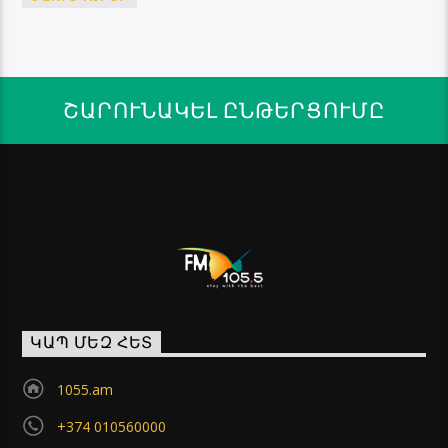
ՇԱՐՈՒՆԱԿԵԼ ԸՆԹԵՐՑՈՒՄԸ
ԿԱՊ ՄԵԶ ՀԵՏ
1055.am
+374 010560000