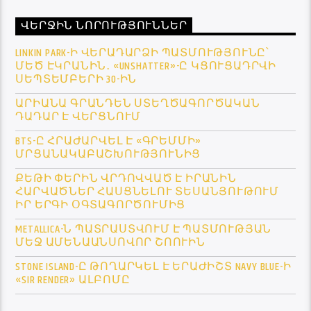
ՎԵՐՋԻՆ ՆՈՐՈՒԹՅՈՒՆՆԵՐ
LINKIN PARK-Ի ՎԵՐԱԴԱՐՁԻ ՊԱՏՄՈՒԹՅՈՒՆԸ՝
ՄԵԾ ԷԿՐԱՆԻՆ․ «UNSHATTER»-Ը ԿՑՈՒՑԱԴՐՎԻ
ՍԵՊՏԵՄԲԵՐԻ 30-ԻՆ
ԱՐԻԱՆԱ ԳՐԱՆԴԵՆ ՍՏԵՂԾԱԳՈՐԾԱԿԱՆ
ԴԱԴԱՐ Է ՎԵՐՑՆՈՒՄ
BTS-Ը ՀՐԱԺԱՐՎԵԼ Է «ԳՐԵՄՄԻ»
ՄՐՑԱՆԱԿԱԲԱՇԽՈՒԹՅՈՒՆԻՑ
ՔԵԹԻ ՓԵՐԻՆ ՎՐԴՈՎՎԱԾ Է ԻՐԱՆԻՆ
ՀԱՐՎԱԾՆԵՐ ՀԱՍՑՆԵԼՈՒ ՏԵՍԱՆՅՈՒԹՈՒՄ
ԻՐ ԵՐԳԻ ՕԳՏԱԳՈՐԾՈՒՄԻՑ
METALLICA-Ն ՊԱՏՐԱՍՏՎՈՒՄ Է ՊԱՏՄՈՒԹՅԱՆ
ՄԵՋ ԱՄԵՆԱԱՆՍՈՎՈՐ ՇՈՈՒԻՆ
STONE ISLAND-Ը ԹՈՂԱՐԿԵԼ Է ԵՐԱԺԻՇՏ NAVY BLUE-Ի
«SIR RENDER» ԱԼԲՈՄԸ