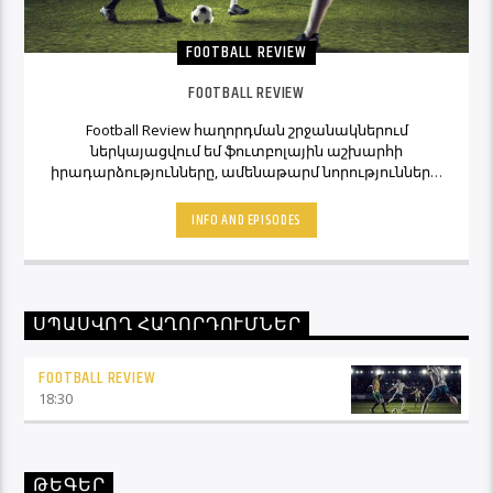
FOOTBALL REVIEW
FOOTBALL REVIEW
Football Review հաղորդման շրջանակներում
ներկայացվում եմ ֆուտբոլային աշխարհի
իրադարձությունները, ամենաթարմ նորությունները,
ինչպես նաև նաև մեկնաբանի կարծիքներն ու
տեսակետները։ Հետևեք Լավագույնի եթերին եւ
INFO AND EPISODES
Ֆուտբոլ Ռիվյու հաղորդաշարի միջոցով մշտապես
կլինեք ֆուտբոլային աշխարհի կիզակետում։
ՍՊԱՍՎՈՂ ՀԱՂՈՐԴՈՒՄՆԵՐ
FOOTBALL REVIEW
18:30
ԹԵԳԵՐ