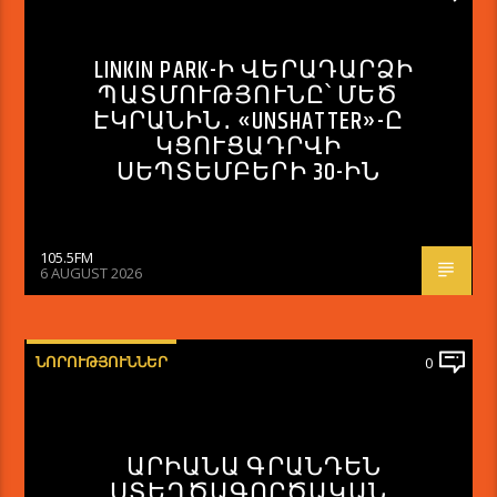
LINKIN PARK-Ի ՎԵՐԱԴԱՐՁԻ
ՊԱՏՄՈՒԹՅՈՒՆԸ՝ ՄԵԾ
ԷԿՐԱՆԻՆ․ «UNSHATTER»-Ը
ԿՑՈՒՑԱԴՐՎԻ
ՍԵՊՏԵՄԲԵՐԻ 30-ԻՆ
105.5FM
6 AUGUST 2026
ՆՈՐՈՒԹՅՈՒՆՆԵՐ
0
ԱՐԻԱՆԱ ԳՐԱՆԴԵՆ
ՍՏԵՂԾԱԳՈՐԾԱԿԱՆ