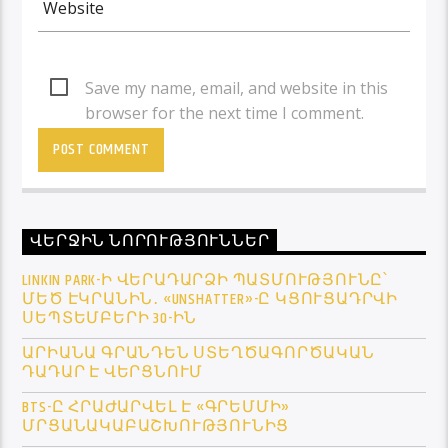
Save my name, email, and website in this
browser for the next time I comment.
ՎԵՐՋԻՆ ՆՈՐՈՒԹՅՈՒՆՆԵՐ
LINKIN PARK-Ի ՎԵՐԱԴԱՐՁԻ ՊԱՏՄՈՒԹՅՈՒՆԸ՝
ՄԵԾ ԷԿՐԱՆԻՆ․ «UNSHATTER»-Ը ԿՑՈՒՑԱԴՐՎԻ
ՍԵՊՏԵՄԲԵՐԻ 30-ԻՆ
ԱՐԻԱՆԱ ԳՐԱՆԴԵՆ ՍՏԵՂԾԱԳՈՐԾԱԿԱՆ
ԴԱԴԱՐ Է ՎԵՐՑՆՈՒՄ
BTS-Ը ՀՐԱԺԱՐՎԵԼ Է «ԳՐԵՄՄԻ»
ՄՐՑԱՆԱԿԱԲԱՇԽՈՒԹՅՈՒՆԻՑ