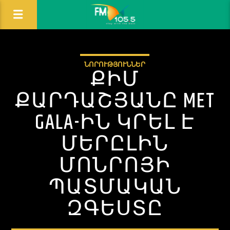
ՆՈՐՈՒԹՅՈՒՆՆԵՐ
ՔԻՄ
ՔԱՐԴԱՇՅԱՆԸ MET
GALA-ԻՆ ԿՐԵԼ Է
ՄԵՐԸԼԻՆ
ՄՈՆՐՈՅԻ
ՊԱՏՄԱԿԱՆ
ԶԳԵՍՏԸ