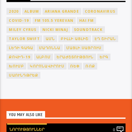
2020
ALBUM
ARIANA GRANDE
CORONAVIRUS
COVID-19
FM 105.5 YEREVAN
HAI FM
MILEY CYRUS
NICKI MINAJ
SOUNDTRACK
TAYLOR SWIFT
ԱՄՆ
ԲԻԼԼԻ ԱՅԼԻՇ
ԷԴ ՇԻՐԱՆ
ԼԵԴԻ ԳԱԳԱ
ՄԱԴՈՆՆԱ
ՄԱՅԼԻ ՍԱՅՐՈՒՍ
ՔՈՎԻԴ-19
ԱԼԲՈՄ
ԵՐԱԺՇՏՈՒԹՅՈՒՆ
ԵՐԳ
ԽՈՒՄԲ
ԿՈՐՈՆԱՎԻՐՈՒՍ
ՌԵՓ
ՌՈՔ
ՍԱՈՒՆԴԹՐԵՔ
YOU MAY ALSO LIKE
ՆՈՐՈՒԹՅՈՒՆՆԵՐ
0