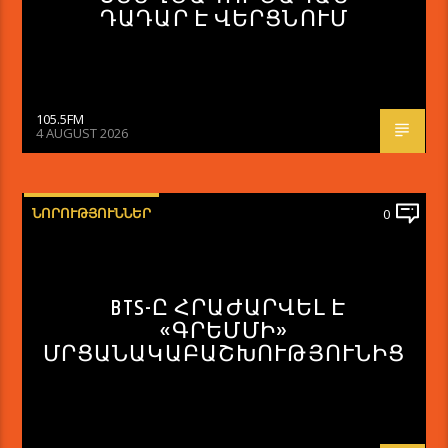
ԴԱԴԱՐ Է ՎԵՐՑՆՈՒՄ
105.5FM
4 AUGUST 2026
ՆՈՐՈՒԹՅՈՒՆՆԵՐ
0
BTS-Ը ՀՐԱԺԱՐՎԵԼ Է
«ԳՐԵՄՄԻ»
ՄՐՑԱՆԱԿԱԲԱՇԽՈՒԹՅՈՒՆԻՑ