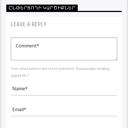
ԸՆԹԵՐՑՈՂԻ ԿԱՐԾԻՔՆԵՐ
LEAVE A REPLY
Your email address will not be published. Պարտադիր տողերը
նշված են *