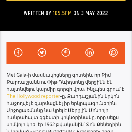
WRITTEN BY
105.5FM
ON 3 MAY 2022
Met Gala-ի մասնակիցները գիտեին, որ Քիմ
Քարդաշյանն ու Փիթ Դևիդսոնը վերջինն են
հայտնվելու կարմիր գորգի վրա։ Ինչպես գրում է
The Hollywood reporter
-ը, Քարդաշյանին կրկին
հաջողվել է զարմացնել իր երկրպագուներին։
Միջոցառմանը նա կրել է Մերըլին Մոնրոյի
հանրահայտ զգեստի կրկնօրինակը, որը սեքս
սիմվոլը կրել էր 1962 թվականին՝ Ջոն Քենեդիին
նվիրված «Happy Birthday Mr. President» երգը