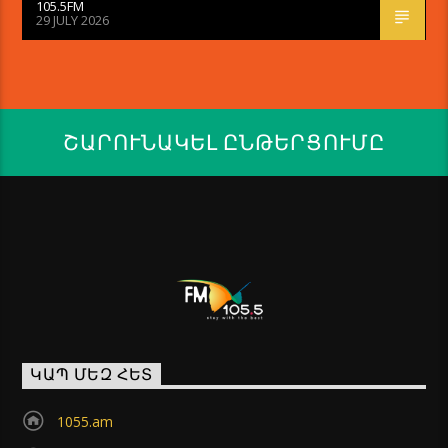
105.5FM
29 JULY 2026
ՇԱՐՈՒՆԱԿԵԼ ԸՆԹԵՐՑՈՒՄԸ
ԿԱՊ ՄԵԶ ՀԵՏ
1055.am