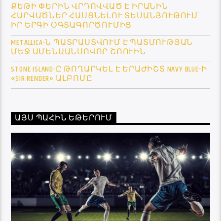
ՔԵԹԻ ՓԵՐԻՆ ՎՐԴՈՎՎԱԾ Է ԻՐԱՆԻՆ
ՀԱՐՎԱԾՆԵՐ ՀԱՍՑՆԵԼՈՒ ՏԵՍԱՆՅՈՒԹՈՒՄ
ԻՐ ԵՐԳԻ ՕԳՏԱԳՈՐԾՈՒՄԻՑ
METALLICA-Ն ՊԱՏՐԱՍՏՎՈՒՄ Է ՊԱՏՄՈՒԹՅԱՆ
ՄԵՋ ԱՄԵՆԱԱՆՍՈՎՈՐ ՇՈՈՒԻՆ
STONE ISLAND-Ը ԹՈՂԱՐԿԵԼ Է ԵՐԱԺԻՇՏ NAVY BLUE-Ի
«SIR RENDER» ԱԼԲՈՄԸ
ԱՅՍ ՊԱՀԻՆ ԵԹԵՐՈՒՄ