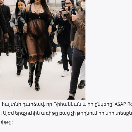
 հայտնի դարձավ, որ Ռիհաննան և իր ընկերը՝ A$AP Ro
Այժմ երգչուհին առիթը բաց չի թողնում իր նոր տեսքն
ռիթը։