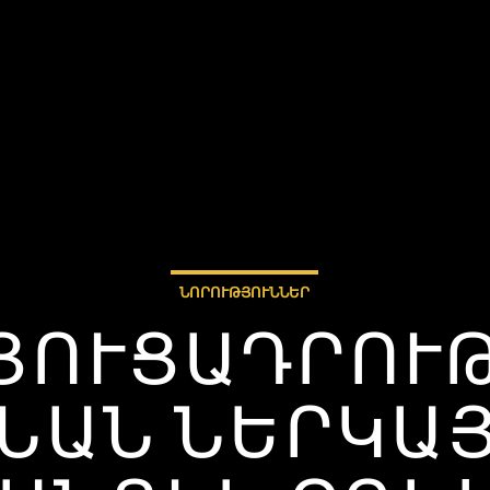
ՆՈՐՈՒԹՅՈՒՆՆԵՐ
Ի ՑՈՒՑԱԴՐՈ
ՆԱՆ ՆԵՐԿԱՅ