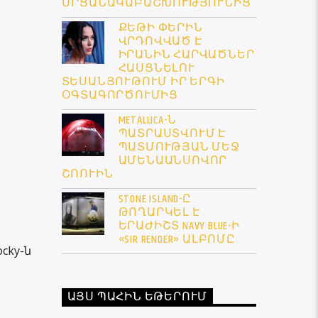
ՄՐՑԱՆԱԿԱԲԱՇԽՈՒԹՅՈՒՆԻՑ
ՔԵԹԻ ՓԵՐԻՆ
ՎՐԴՈՎՎԱԾ Է
ԻՐԱՆԻՆ ՀԱՐՎԱԾՆԵՐ
ՀԱՍՑՆԵԼՈՒ
ՏԵՍԱՆՅՈՒԹՈՒՄ ԻՐ ԵՐԳԻ
ՕԳՏԱԳՈՐԾՈՒՄԻՑ
METALLICA-Ն
ՊԱՏՐԱՍՏՎՈՒՄ Է
ՊԱՏՄՈՒԹՅԱՆ ՄԵՋ
ԱՄԵՆԱԱՆՍՈՎՈՐ
ՇՈՈՒԻՆ
STONE ISLAND-Ը
ԹՈՂԱՐԿԵԼ Է
ԵՐԱԺԻՇՏ NAVY BLUE-Ի
«SIR RENDER» ԱԼԲՈՄԸ
cky-ն
ԱՅՍ ՊԱՀԻՆ ԵԹԵՐՈՒՄ