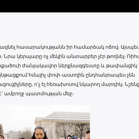
ցնել հասարակությանն իր համարձակ ոճով։ Այսպես
ուին։ Նրա կերպարը ոչ մեկին անտարբեր չէր թողնել։ Ռ
 հավաքածուի ժանյակավոր ներքնազգեստը և թափանցիկ
ընթացքում հմայիչ փոփ-աստղին ընդհանրապես չեն
ացուցիչները, ո՛չ էլ հեռախոսով նկարող մարդիկ։ Նշենք
՝ ամբողջ պատմության մեջ։