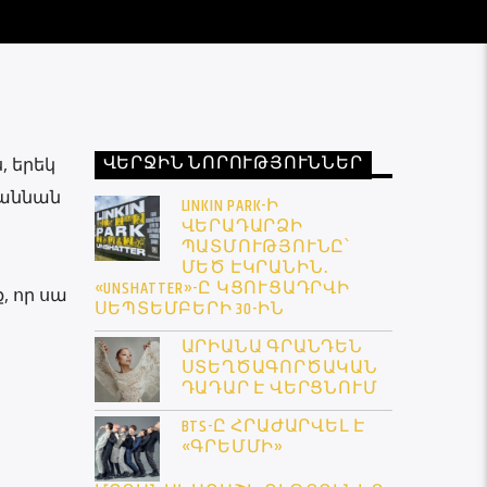
ՎԵՐՋԻՆ ՆՈՐՈՒԹՅՈՒՆՆԵՐ
, երեկ
իհաննան
LINKIN PARK-Ի
ՎԵՐԱԴԱՐՁԻ
ՊԱՏՄՈՒԹՅՈՒՆԸ՝
ՄԵԾ ԷԿՐԱՆԻՆ․
«UNSHATTER»-Ը ԿՑՈՒՑԱԴՐՎԻ
, որ սա
ՍԵՊՏԵՄԲԵՐԻ 30-ԻՆ
ԱՐԻԱՆԱ ԳՐԱՆԴԵՆ
ՍՏԵՂԾԱԳՈՐԾԱԿԱՆ
ԴԱԴԱՐ Է ՎԵՐՑՆՈՒՄ
BTS-Ը ՀՐԱԺԱՐՎԵԼ Է
«ԳՐԵՄՄԻ»