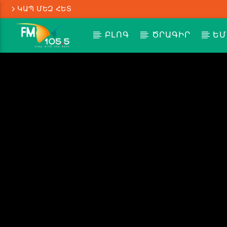
ԿԱՊ ՄԵԶ ՀԵՏ
ԲԼՈԳ
ԾՐԱԳԻՐ
ԵՄ