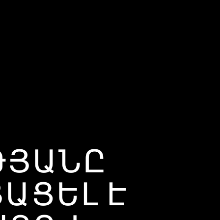
ՒԹՅԱՆԸ
ԱՑԵԼ Է