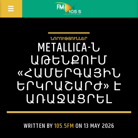
ՆՈՐՈՒԹՅՈՒՆՆԵՐ
METALLICA-Ն
ԱԹԵՆՔՈՒՄ
«ՀԱՄԵՐԳԱՅԻՆ
ԵՐԿՐԱՇԱՐԺ» Է
ԱՌԱՋԱՑՐԵԼ
WRITTEN BY
105.5FM
ON 13 MAY 2026