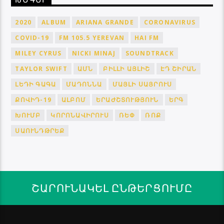
ԹԵԳԵՐ
2020
ALBUM
ARIANA GRANDE
CORONAVIRUS
COVID-19
FM 105.5 YEREVAN
HAI FM
MILEY CYRUS
NICKI MINAJ
SOUNDTRACK
TAYLOR SWIFT
ԱՄՆ
ԲԻԼԼԻ ԱՅԼԻՇ
ԷԴ ՇԻՐԱՆ
ԼԵԴԻ ԳԱԳԱ
ՄԱԴՈՆՆԱ
ՄԱՅԼԻ ՍԱՅՐՈՒՍ
ՔՈՎԻԴ-19
ԱԼԲՈՄ
ԵՐԱԺՇՏՈՒԹՅՈՒՆ
ԵՐԳ
ԽՈՒՄԲ
ԿՈՐՈՆԱՎԻՐՈՒՍ
ՌԵՓ
ՌՈՔ
ՍԱՈՒՆԴԹՐԵՔ
ՇԱՐՈՒՆԱԿԵԼ ԸՆԹԵՐՑՈՒՄԸ