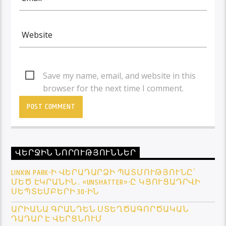
Save my name, email, and website in this
browser for the next time I comment.
ՎԵՐՋԻՆ ՆՈՐՈՒԹՅՈՒՆՆԵՐ
LINKIN PARK-Ի ՎԵՐԱԴԱՐՁԻ ՊԱՏՄՈՒԹՅՈՒՆԸ՝
ՄԵԾ ԷԿՐԱՆԻՆ․ «UNSHATTER»-Ը ԿՑՈՒՑԱԴՐՎԻ
ՍԵՊՏԵՄԲԵՐԻ 30-ԻՆ
ԱՐԻԱՆԱ ԳՐԱՆԴԵՆ ՍՏԵՂԾԱԳՈՐԾԱԿԱՆ
ԴԱԴԱՐ Է ՎԵՐՑՆՈՒՄ