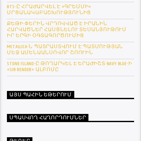
BTS-Ը ՀՐԱԺԱՐՎԵԼ Է «ԳՐԵՄՄԻ»
ՄՐՑԱՆԱԿԱԲԱՇԽՈՒԹՅՈՒՆԻՑ
ՔԵԹԻ ՓԵՐԻՆ ՎՐԴՈՎՎԱԾ Է ԻՐԱՆԻՆ
ՀԱՐՎԱԾՆԵՐ ՀԱՍՑՆԵԼՈՒ ՏԵՍԱՆՅՈՒԹՈՒՄ
ԻՐ ԵՐԳԻ ՕԳՏԱԳՈՐԾՈՒՄԻՑ
METALLICA-Ն ՊԱՏՐԱՍՏՎՈՒՄ Է ՊԱՏՄՈՒԹՅԱՆ
ՄԵՋ ԱՄԵՆԱԱՆՍՈՎՈՐ ՇՈՈՒԻՆ
STONE ISLAND-Ը ԹՈՂԱՐԿԵԼ Է ԵՐԱԺԻՇՏ NAVY BLUE-Ի
«SIR RENDER» ԱԼԲՈՄԸ
ԱՅՍ ՊԱՀԻՆ ԵԹԵՐՈՒՄ
ՍՊԱՍՎՈՂ ՀԱՂՈՐԴՈՒՄՆԵՐ