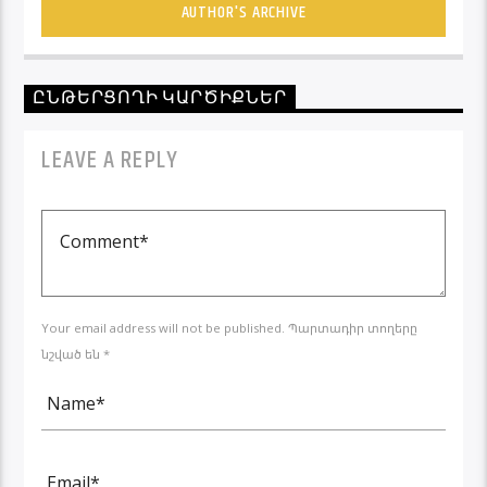
AUTHOR'S ARCHIVE
ԸՆԹԵՐՑՈՂԻ ԿԱՐԾԻՔՆԵՐ
LEAVE A REPLY
Your email address will not be published. Պարտադիր տողերը
նշված են *