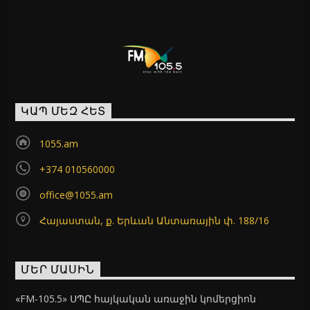
ԿԱՊ ՄԵԶ ՀԵՏ
1055.am
+374 010560000
office@1055.am
Հայաստան, ք. Երևան Անտառային փ. 188/16
ՄԵՐ ՄԱՍԻՆ
«FM-105.5» ՍՊԸ հայկական առաջին կոմերցիոն