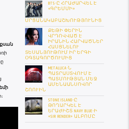
BTS-Ը ՀՐԱԺԱՐՎԵԼ Է
«ԳՐԵՄՄԻ»
ՄՐՑԱՆԱԿԱԲԱՇԽՈՒԹՅՈՒՆԻՑ
ՔԵԹԻ ՓԵՐԻՆ
ՎՐԴՈՎՎԱԾ Է
ԻՐԱՆԻՆ ՀԱՐՎԱԾՆԵՐ
եքսան
ՀԱՍՑՆԵԼՈՒ
ՏԵՍԱՆՅՈՒԹՈՒՄ ԻՐ ԵՐԳԻ
առի
ՕԳՏԱԳՈՐԾՈՒՄԻՑ
րը
METALLICA-Ն
ՊԱՏՐԱՍՏՎՈՒՄ Է
ց
ՊԱՏՄՈՒԹՅԱՆ ՄԵՋ
ԱՄԵՆԱԱՆՍՈՎՈՐ
եմի
ՇՈՈՒԻՆ
ր։
STONE ISLAND-Ը
ԹՈՂԱՐԿԵԼ Է
ԵՐԱԺԻՇՏ NAVY BLUE-Ի
«SIR RENDER» ԱԼԲՈՄԸ