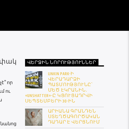
ը փակ
ՎԵՐՋԻՆ ՆՈՐՈՒԹՅՈՒՆՆԵՐ
LINKIN PARK-Ի
ՎԵՐԱԴԱՐՁԻ
է՞ որ
ՊԱՏՄՈՒԹՅՈՒՆԸ՝
ՄԵԾ ԷԿՐԱՆԻՆ․
մ ու
«UNSHATTER»-Ը ԿՑՈՒՑԱԴՐՎԻ
ն
ՍԵՊՏԵՄԲԵՐԻ 30-ԻՆ
ԱՐԻԱՆԱ ԳՐԱՆԴԵՆ
ՍՏԵՂԾԱԳՈՐԾԱԿԱՆ
ԴԱԴԱՐ Է ՎԵՐՑՆՈՒՄ
ոնանոց