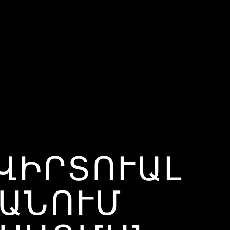
ՎԻՐՏՈՒԱԼ
 ԱՆՈՒՄ