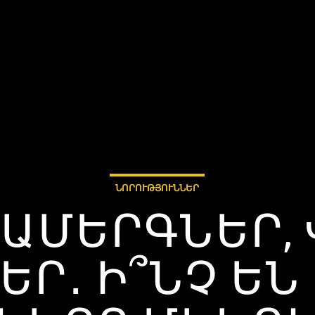
ՆՈՐՈՒԹՅՈՒՆՆԵՐ
ՀԱՄԵՐԳՆԵՐ, 
ԵՐ․ Ի՞ՆՉ ԵՆ