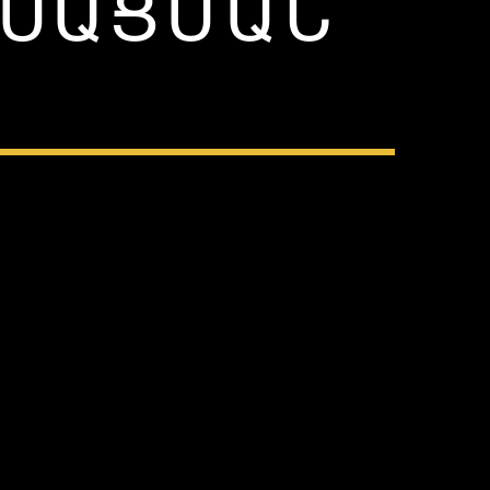
ՒՍԱՑՄԱՆ