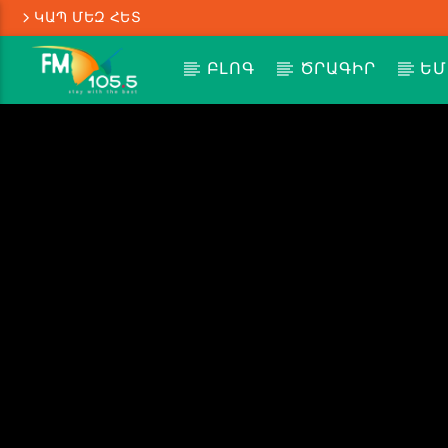
ԿԱՊ ՄԵԶ ՀԵՏ
ԲԼՈԳ
ԾՐԱԳԻՐ
ԵՄ