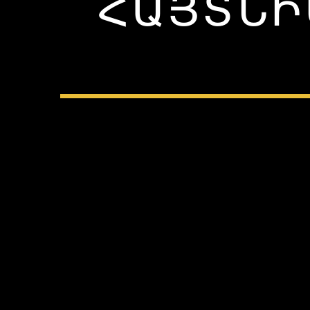
ՀԱՅՏՆԻ