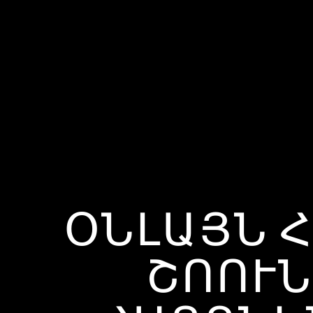
ՕՆԼԱՅՆ 
ՇՈՈՒՆ