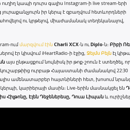
ւղիղ կապի դուրս գալիս Instagram-ի live stream-երի
ց յուրաքանչյուրն իր կերպ է զբաղվում հետևորդների
ովելով ու կրթելով, միաժամանակ տեղեկանալով,
ram-ում
մարզվում էին
Charli XCX
-ն ու
Diplo
-ն։
Բիբի Ռ
ով էր կիսվում iHeartRadio-ի էջից,
Ջեյմս Բեյն
էլ կիթ
սն
այս ընթացքում նույնիսկ իր թոք-շոուն է ստեղծել, ո
երկուշաբթիից ուրբաթ Հայաստանի ժամանակով 22:30
 գալիս ամենատարբեր հայտնիների հետ, խոսում նրան
երպի, կարիերայի մասին։ Live-երին մասնակցել են
Դ
ս Հիլթոնը, Էլեն Դեջեներեսը, Դուա Լիպան
և ուրիշնե