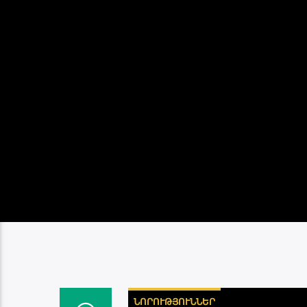
ՆՈՐՈՒԹՅՈՒՆՆԵՐ