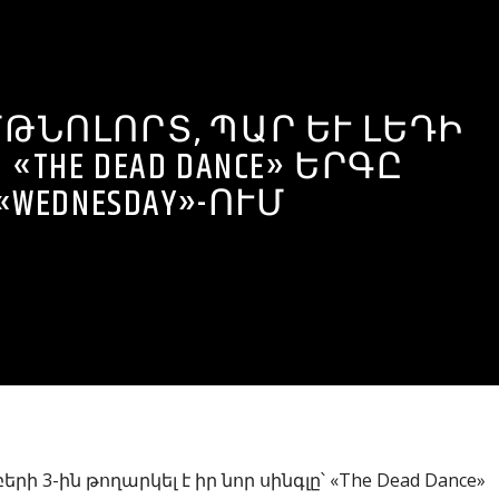
ԹՆՈԼՈՐՏ, ՊԱՐ ԵՒ ԼԵԴԻ Գ
THE DEAD DANCE» ԵՐԳԸ «
WEDNESDAY»-ՈՒՄ
 3-ին թողարկել է իր նոր սինգլը՝ «The Dead Dance»