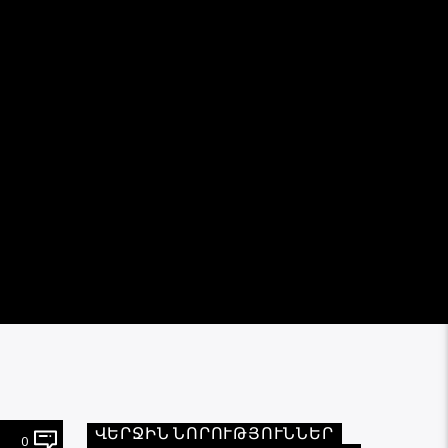
ՎԵՐՋԻՆ ՆՈՐՈՒԹՅՈՒՆՆԵՐ
0