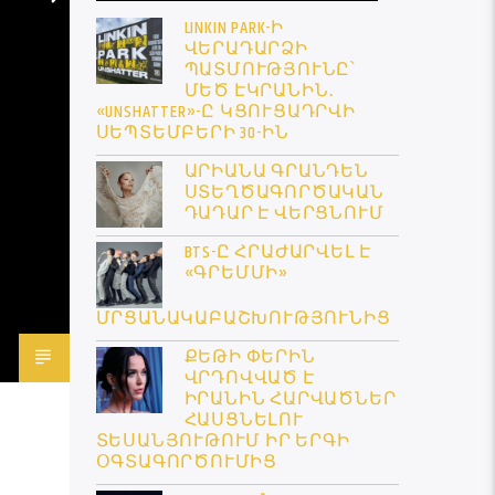
LINKIN PARK-Ի
ՎԵՐԱԴԱՐՁԻ
ՊԱՏՄՈՒԹՅՈՒՆԸ՝
ՄԵԾ ԷԿՐԱՆԻՆ․
«UNSHATTER»-Ը ԿՑՈՒՑԱԴՐՎԻ
ՍԵՊՏԵՄԲԵՐԻ 30-ԻՆ
ԱՐԻԱՆԱ ԳՐԱՆԴԵՆ
ՍՏԵՂԾԱԳՈՐԾԱԿԱՆ
ԴԱԴԱՐ Է ՎԵՐՑՆՈՒՄ
BTS-Ը ՀՐԱԺԱՐՎԵԼ Է
«ԳՐԵՄՄԻ»
ՄՐՑԱՆԱԿԱԲԱՇԽՈՒԹՅՈՒՆԻՑ
ՔԵԹԻ ՓԵՐԻՆ
ՎՐԴՈՎՎԱԾ Է
ԻՐԱՆԻՆ ՀԱՐՎԱԾՆԵՐ
ՀԱՍՑՆԵԼՈՒ
ՏԵՍԱՆՅՈՒԹՈՒՄ ԻՐ ԵՐԳԻ
ՕԳՏԱԳՈՐԾՈՒՄԻՑ