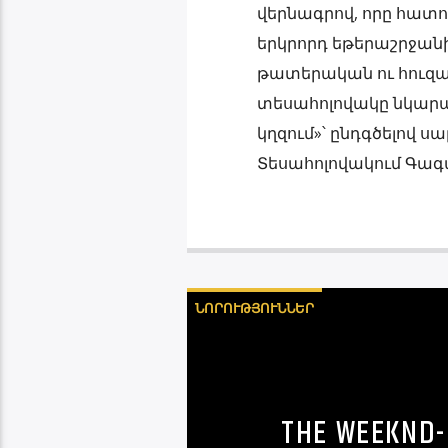
վերնագրով, որը հատուկ
երկրորդ եթերաշրջանի 
թատերական ու հուզ
տեսահոլովակը նկարահ
կղզում»՝ ընդգծելով 
Տեսահոլովակում Գագա
ՆՈՐՈՒԹՅՈՒՆՆԵՐ
THE WEEKND-