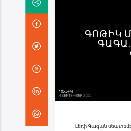
ԳՈԹԻԿ Մ
ԱԳԱ․ «
105.5FM
4 SEPTEMBER 2025
Լեդի Գագան սեպտեմբերի