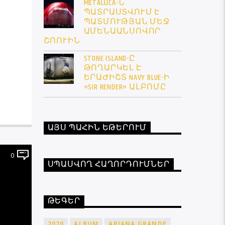
METALLICA-Ն
ՊԱՏՐԱՍՏՎՈՒՄ Է
ՊԱՏՄՈՒԹՅԱՆ ՄԵՋ
ԱՄԵՆԱԱՆՍՈՎՈՐ
ՇՈՈՒԻՆ
STONE ISLAND-Ը
ԹՈՂԱՐԿԵԼ Է
ԵՐԱԺԻՇՏ NAVY BLUE-Ի
«SIR RENDER» ԱԼԲՈՄԸ
ԱՅՍ ՊԱՀԻՆ ԵԹԵՐՈՒՄ
0
ՍՊԱՍՎՈՂ ՀԱՂՈՐԴՈՒՄՆԵՐ
ԹԵԳԵՐ
2020
ALBUM
ARIANA GRANDE