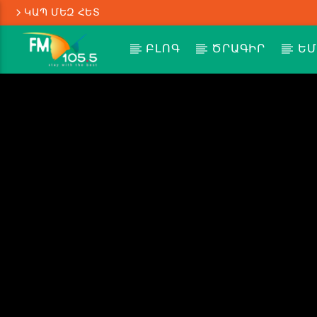
ԿԱՊ ՄԵԶ ՀԵՏ
ԲԼՈԳ
ԾՐԱԳԻՐ
ԵՄ