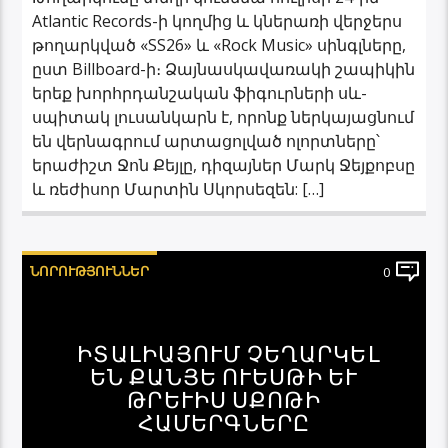
Atlantic Records-ի կողմից և կներառի վերջերս
թողարկված «SS26» և «Rock Music» սինգլները,
ըստ Billboard-ի։ Ձայնասկավառակի շապիկին
երեք խորհրդանշական ֆիգուրների սև-
սպիտակ լուսանկարն է, որոնք ներկայացնում
են վերնագրում արտացոլված ոլորտները՝
երաժիշտ Ջոն Քեյլը, դիզայներ Մարկ Ջեյքոբսը
և ռեժիսոր Մարտին Սկորսեզեն: […]
ՆՈՐՈՒԹՅՈՒՆՆԵՐ
0
ԻՏԱԼԻԱՅՈՒՄ ՉԵՂԱՐԿԵԼ
ԵՆ ՔԱՆՅԵ ՈՒԵՍԹԻ ԵՒ
ԹՐԵՒԻՍ ՍՔՈԹԻ
ՀԱՄԵՐԳՆԵՐԸ