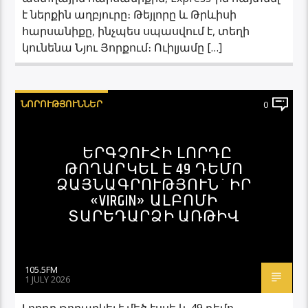
է ներքին աղբյուրը։ Թեյլորը և Թրևիսի
հարսանիքը, ինչպես սպասվում է, տեղի
կունենա Նյու Յորքում։ Ուիլյամը […]
ՆՈՐՈՒԹՅՈՒՆՆԵՐ
0
ԵՐԳՉՈՒՀԻ ԼՈՐԴԸ
ԹՈՂԱՐԿԵԼ Է 49 ԴԵՄՈ
ՁԱՅՆԱԳՐՈՒԹՅՈՒՆ` ԻՐ
«VIRGIN» ԱԼԲՈՄԻ
ՏԱՐԵԴԱՐՁԻ ԱՌԹԻՎ
105.5FM
1 JULY 2026
Լորդը թողարկել է մեծ էսսե և 49 դեմո