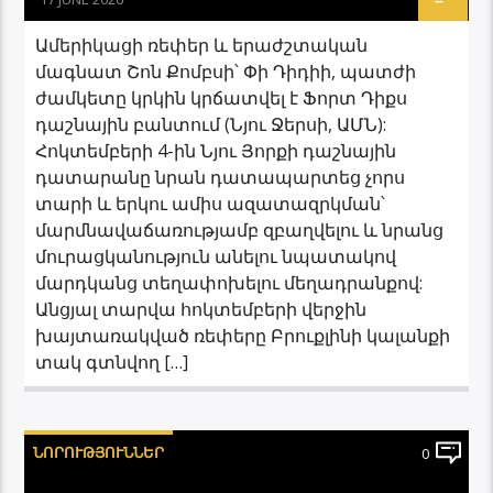
Ամերիկացի ռեփեր և երաժշտական ​​
մագնատ Շոն Քոմբսի՝ Փի Դիդիի, պատժի
ժամկետը կրկին կրճատվել է Ֆորտ Դիքս
դաշնային բանտում (Նյու Ջերսի, ԱՄՆ):
Հոկտեմբերի 4-ին Նյու Յորքի դաշնային
դատարանը նրան դատապարտեց չորս
տարի և երկու ամիս ազատազրկման՝
մարմնավաճառությամբ զբաղվելու և նրանց
մուրացկանություն անելու նպատակով
մարդկանց տեղափոխելու մեղադրանքով:
Անցյալ տարվա հոկտեմբերի վերջին
խայտառակված ռեփերը Բրուքլինի կալանքի
տակ գտնվող […]
ՆՈՐՈՒԹՅՈՒՆՆԵՐ
0