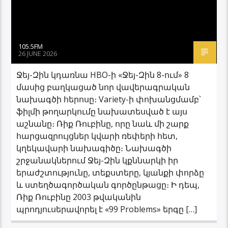
105.5FM
26 JUNE 2026
Ջեյ-Զին կդառնա HBO-ի «Ջեյ-Զին 8-ում» 8
մասից բաղկացած նոր վավերագրական
նախագծի հերոսը։ Variety-ի փոխանցմամբ՝
ֆիլմի թողարկումը նախատեսված է այս
աշնանը։ Ռիք Ռուբինը, որը նաև մի շարք
հարցազրույցներ կվարի ռեփերի հետ,
կղեկավարի նախագիծը։ Նախագծի
շրջանակներում Ջեյ-Զին կքննարկի իր
երաժշտությունը, տեքստերը, կյանքի փորձը
և ստեղծագործական գործընթացը։ Ի դեպ,
Ռիք Ռուբինը 2003 թվականին
պրոդյուսերավորել է «99 Problems» երգը […]