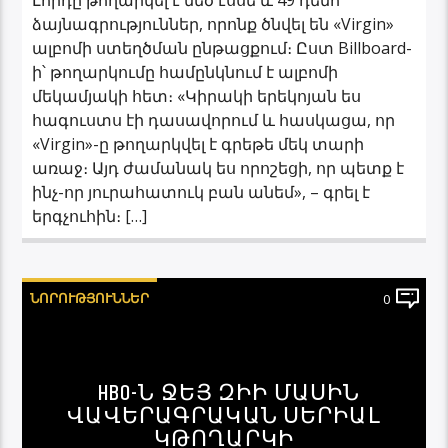
ձայնագրություններ, որոնք ծնվել են «Virgin»
ալբոմի ստեղծման ընթացքում։ Ըստ Billboard-
ի՝ թողարկումը համընկնում է ալբոմի
մեկամյակի հետ։ «Կիրակի երեկոյան ես
հագուստս էի դասավորում և հասկացա, որ
«Virgin»-ը թողարկվել է գրեթե մեկ տարի
առաջ։ Այդ ժամանակ ես որոշեցի, որ պետք է
ինչ-որ յուրահատուկ բան անեմ», – գրել է
երգչուհին։ […]
ՆՈՐՈՒԹՅՈՒՆՆԵՐ
0
HBO-Ն ՋԵՅ ԶԻԻ ՄԱՍԻՆ
ՎԱՎԵՐԱԳՐԱԿԱՆ ՍԵՐԻԱԼ
ԿԹՈՂԱՐԿԻ