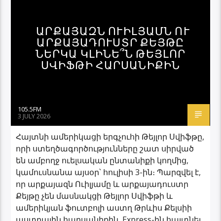
ԱՐՔԱՅԱԶՆ ՈՒԻԼՅԱՄՆ ՈՒ
ԱՐՔԱՅԱԴՈՒՍՏՐ ՔԵՅԹԸ
ՆԵՐԿԱ ԿԼԻՆԵ՞Ն ԹԵՅԼՈՐ
ՍՎԻՖԹԻ ՀԱՐՍԱՆԻՔԻՆ
105.5FM
3 JULY 2026
Հայտնի ամերիկացի երգչուհի Թեյլոր Սվիֆթը,
որի ստեղծագործությունները շատ սիրված
են ամբողջ ուելսական ընտանիքի կողմից,
կամուսնանա այսօր՝ հուլիսի 3-ին։ Պարզվել է,
որ արքայազն Ուիլյամը և արքայադուստր
Քեյթը չեն մասնակցի Թեյլոր Սվիֆթի և
ամերիկյան ֆուտբոլի աստղ Թրևիս Քելսիի
աստղային հարսանիքին, Express-ին հայտնել