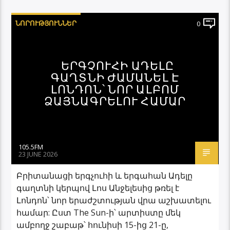
ՆՈՐՈՒԹՅՈՒՆՆԵՐ
0
ԵՐԳՉՈՒՀԻ ԱԴԵԼԸ
ԳԱՂՏՆԻ ԺԱՄԱՆԵԼ Է
ԼՈՆԴՈՆ՝ ՆՈՐ ԱԼԲՈՄ
ՁԱՅՆԱԳՐԵԼՈՒ ՀԱՄԱՐ
105.5FM
23 JUNE 2026
Բրիտանացի երգչուհի և երգահան Ադելը
գաղտնի կերպով Լոս Անջելեսից թռել է
Լոնդոն՝ նոր երաժշտության վրա աշխատելու
համար: Ըստ The Sun-ի՝ արտիստը մեկ
ամբողջ շաբաթ՝ հունիսի 15-ից 21-ը,