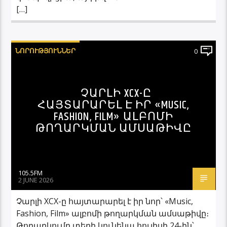
[…]
ՆՈՐՈՒԹՅՈՒՆՆԵՐ
0
ՉԱՐԼԻ XCX-Ը
ՀԱՅՏԱՐԱՐԵԼ Է ԻՐ «MUSIC,
FASHION, FILM» ԱԼԲՈՄԻ
ԹՈՂԱՐԿՄԱՆ ԱՄՍԱԹԻՎԸ
105.5FM
2 JUNE 2026
Չարլի XCX-ը հայտարարել է իր նոր՝ «Music,
Fashion, Film» ալբոմի թողարկման ամսաթիվը։
Թողարկումը տեղի կունենա հուլիսի 24-ին՝