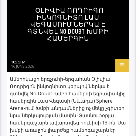
ՕԼԻՎԻԱ ՌՈԴՐԻԳՈ
ԻՆԿՈԳՆԻՏՈ ԼԱՍ
ՎԵԳԱՍՈՒՄ ՆԵՐԿԱ Է
ԳՏՆՎԵԼ NO DOUBT ԽՄԲԻ
ՀԱՄԵՐԳԻՆ
105.5FM
16 JUNE 2026
Ամերիկացի երգչուհի-երգահան Օլիվիա
Ռոդրիգոն ինկոգնիտո կերպով ներկա է
գտնվել No Doubt խմբի համերգի եզրափակիչ
համերգին Լաս Վեգասի (Նևադա) Sphere
Arena-ում: Խմբի անդամներից ոչ մեկը չգիտեր
նրա ներկայության մասին։ Տասնութօրյա
համերգաշարն ավարտվեց հունիսի 13-ին: Սա
խմբի առաջին լիարժեք համերգաշարն էր