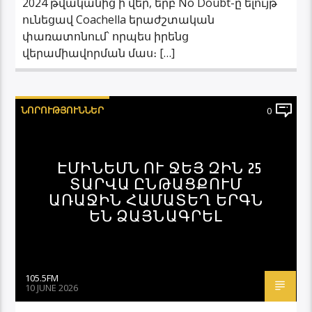
2024 թվականից ի վեր, երբ No Doubt-ը ելույթ
ունեցավ Coachella երաժշտական ​​
փառատոնում՝ որպես իրենց
վերամիավորման մաս։ […]
ՆՈՐՈՒԹՅՈՒՆՆԵՐ
0
ԷՄԻՆԵՄՆ ՈՒ ՋԵՅ ԶԻՆ 25
ՏԱՐՎԱ ԸՆԹԱՑՔՈՒՄ
ԱՌԱՋԻՆ ՀԱՄԱՏԵՂ ԵՐԳՆ
ԵՆ ՁԱՅՆԱԳՐԵԼ
105.5FM
10 JUNE 2026