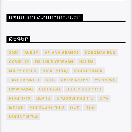
ՍՊԱՍՎՈՂ ՀԱՂՈՐԴՈՒՄՆԵՐ
ԹԵԳԵՐ
2020
ALBUM
ARIANA GRANDE
CORONAVIRUS
COVID-19
FM 105.5 YEREVAN
HAI FM
MILEY CYRUS
NICKI MINAJ
SOUNDTRACK
TAYLOR SWIFT
ԱՄՆ
ԲԻԼԼԻ ԱՅԼԻՇ
ԷԴ ՇԻՐԱՆ
ԼԵԴԻ ԳԱԳԱ
ՄԱԴՈՆՆԱ
ՄԱՅԼԻ ՍԱՅՐՈՒՍ
ՔՈՎԻԴ-19
ԱԼԲՈՄ
ԵՐԱԺՇՏՈՒԹՅՈՒՆ
ԵՐԳ
ԽՈՒՄԲ
ԿՈՐՈՆԱՎԻՐՈՒՍ
ՌԵՓ
ՌՈՔ
ՍԱՈՒՆԴԹՐԵՔ