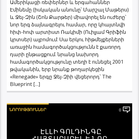
Ամերիկացի ռեփերներ և երգահաններ
Էմինեմը (իսկական անունը՝ Մարշալ Մաթերս)
և Ջեյ-Զին (Շոն Քարթեր) միավորել են ուժերը՝
նոր երգ ձայնագրելու համար, որը կհայտնվի
հիփ-հոփ արտիստ Ռակիմի (Ուիլյամ Գրիֆին
կրտսեր) ալբոմում: Սա երկու հիթմեյքերների
առաջին համագործակցությունն է քառորդ
դարի ընթացքում. նրանց նախորդ
համագործակցությունը տեղի է ունեցել 2001
թվականին, երբ նրանք թողարկեցին
«Renegade» երգը Ջեյ-Զիի վեցերորդ՝ The
Blueprint […]
ՆՈՐՈՒԹՅՈՒՆՆԵՐ
0
ԷԼԼԻ ԳՈԼԴԻՆԳԸ