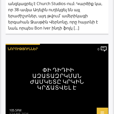
անցկացրել է Church Studios-ում։ Կարծիք կա,
որ 38-ամյա Ադելին ուղեկցել են այլ
երաժիշտներ, այդ թվում՝ ամերիկացի
երգահան Ջասթին Վերնոնը, որը հայտնի է
նաև որպես Bon Iver ինդի ֆոլկ […]
ՆՈՐՈՒԹՅՈՒՆՆԵՐ
0
ՓԻ ԴԻԴԻԻ
ԱԶԱՏԱԶՐԿՄԱՆ
ԺԱՄԿԵՏԸ ԿՐԿԻՆ
ԿՐՃԱՏՎԵԼ Է
105.5FM
17 JUNE 2026