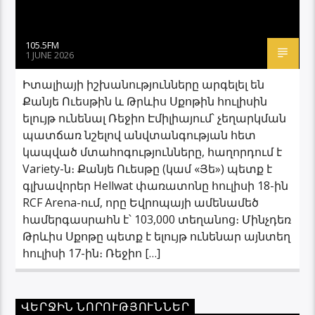
105.5FM
1 JUNE 2026
Իտալիայի իշխանությունները արգելել են
Քանյե Ուեսթին և Թրևիս Սքոթին հուլիսին
ելույթ ունենալ Ռեջիո Էմիլիայում՝ չեղարկման
պատճառ նշելով անվտանգության հետ
կապված մտահոգությունները, հաղորդում է
Variety-ն։ Քանյե Ուեսթը (կամ «Յե») պետք է
գլխավորեր Hellwat փառատոնը հուլիսի 18-ին
RCF Arena-ում, որը Եվրոպայի ամենամեծ
համերգասրահն է՝ 103,000 տեղանոց։ Մինչդեռ
Թրևիս Սքոթը պետք է ելույթ ունենար այնտեղ
հուլիսի 17-ին։ Ռեջիո […]
ՎԵՐՋԻՆ ՆՈՐՈՒԹՅՈՒՆՆԵՐ