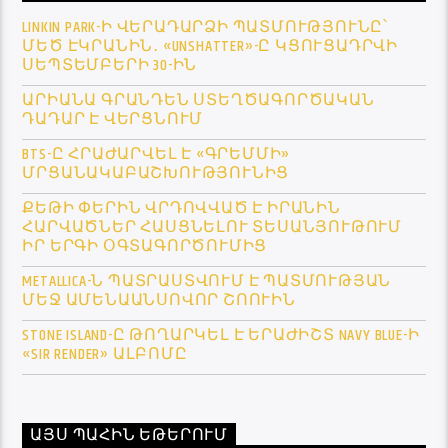
LINKIN PARK-Ի ՎԵՐԱԴԱՐՁԻ ՊԱՏՄՈՒԹՅՈՒՆԸ՝
ՄԵԾ ԷԿՐԱՆԻՆ․ «UNSHATTER»-Ը ԿՑՈՒՑԱԴՐՎԻ
ՍԵՊՏԵՄԲԵՐԻ 30-ԻՆ
ԱՐԻԱՆԱ ԳՐԱՆԴԵՆ ՍՏԵՂԾԱԳՈՐԾԱԿԱՆ
ԴԱԴԱՐ Է ՎԵՐՑՆՈՒՄ
BTS-Ը ՀՐԱԺԱՐՎԵԼ Է «ԳՐԵՄՄԻ»
ՄՐՑԱՆԱԿԱԲԱՇԽՈՒԹՅՈՒՆԻՑ
ՔԵԹԻ ՓԵՐԻՆ ՎՐԴՈՎՎԱԾ Է ԻՐԱՆԻՆ
ՀԱՐՎԱԾՆԵՐ ՀԱՍՑՆԵԼՈՒ ՏԵՍԱՆՅՈՒԹՈՒՄ
ԻՐ ԵՐԳԻ ՕԳՏԱԳՈՐԾՈՒՄԻՑ
METALLICA-Ն ՊԱՏՐԱՍՏՎՈՒՄ Է ՊԱՏՄՈՒԹՅԱՆ
ՄԵՋ ԱՄԵՆԱԱՆՍՈՎՈՐ ՇՈՈՒԻՆ
STONE ISLAND-Ը ԹՈՂԱՐԿԵԼ Է ԵՐԱԺԻՇՏ NAVY BLUE-Ի
«SIR RENDER» ԱԼԲՈՄԸ
ԱՅՍ ՊԱՀԻՆ ԵԹԵՐՈՒՄ