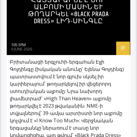
ՀԱՅՏԱՐԱՐԵԼ Է ՆՈՐ
ԱԼԲՈՄԻ ՄԱՍԻՆ ԵՒ Թ
ՈՂԱՐԿԵL «BLACK PRADA D
RESS» ԼԻԴ-ՍԻՆԳԼԸ
105.5FM
9 JUNE 2026
Բրիտանացի երգչուհի-երգահան Էլլի
Գոլդինգը (իսկական անունը՝ Ելենա Գոլդինգ)
պատրաստվում է նոր գլուխ սկսել իր
կարիերայում՝ թողարկելով իր վեցերորդ
ստուդիական ալբոմը: Նրա նախորդ
լիամետրաժ՝ «High Than Heaven» ալբոմը
թողարկվել է 2023 թվականին։ NME-ի
տվյալներով՝ 39-ամյա արտիստի նոր ալբոմը
կոչվում է «I Know Too Much»: Վերջնական
երգացանկը ներառում է տասը նոր
կոմպոզիցիա, այդ թվում՝ «Black Prada Dress»