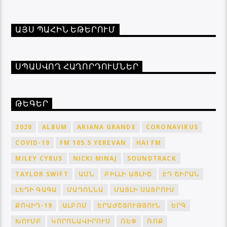
ԱՅՍ ՊԱՀԻՆ ԵԹԵՐՈՒՄ
ՍՊԱՍՎՈՂ ՀԱՂՈՐԴՈՒՄՆԵՐ
ԹԵԳԵՐ
2020
ALBUM
ARIANA GRANDE
CORONAVIRUS
COVID-19
FM 105.5 YEREVAN
HAI FM
MILEY CYRUS
NICKI MINAJ
SOUNDTRACK
TAYLOR SWIFT
ԱՄՆ
ԲԻԼԼԻ ԱՅԼԻՇ
ԷԴ ՇԻՐԱՆ
ԼԵԴԻ ԳԱԳԱ
ՄԱԴՈՆՆԱ
ՄԱՅԼԻ ՍԱՅՐՈՒՍ
ՔՈՎԻԴ-19
ԱԼԲՈՄ
ԵՐԱԺՇՏՈՒԹՅՈՒՆ
ԵՐԳ
ԽՈՒՄԲ
ԿՈՐՈՆԱՎԻՐՈՒՍ
ՌԵՓ
ՌՈՔ