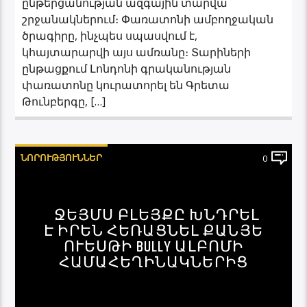
ընթերցանության ազգային տարվա
շրջանակներում։ Փառատոնի ամբողջական
ծրագիրը, ինչպես սպասվում է,
կհայտարարվի այս ամռանը։ Տարիների
ընթացքում Լոնդոնի գրականության
փառատոնը կուրատորել են Գրետա
Թունբերգը, […]
ՆՈՐՈՒԹՅՈՒՆՆԵՐ
0
ՋԵՅՄՍ ԲԼԵՅՔԸ ԽՆԴՐԵԼ
Է ԻՐԵՆ ՀԵՌԱՑՆԵԼ ՔԱՆՅԵ
ՈՒԵՍԹԻ BULLY ԱԼԲՈՄԻ
ՀԱՄԱՀԵՂԻՆԱԿՆԵՐԻՑ