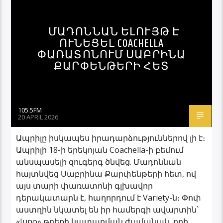
ՄԱԴՈՆՆԱՆ ԵԼՈՒՅԹ Է
ՈՒՆԵՑԵԼ COACHELLA
ՓԱՌԱՏՈՆՈՒՄ ՍԱԲՐԻՆԱ
ՔԱՐՓԵՆԹԵՐԻ ՀԵՏ
105.5FM
20 APRIL 2026
Ապրիլը իսկապես իրադարձություններով լի է։
Ապրիլի 18-ի երեկոյան Coachella-ի բեմում
անսպասելի զուգերգ ծնվեց. Մադոննան
հայտնվեց Սաբրինա Քարփենթերի հետ, ով
այս տարի փառատոնի գլխավոր
դերակատարն է, հաղորդում է Variety-ն։ Փոփ
աստղին նկատել են իր համերգի ավարտին՝
«Juno» թրեքի կատարման ժամանակ, որի