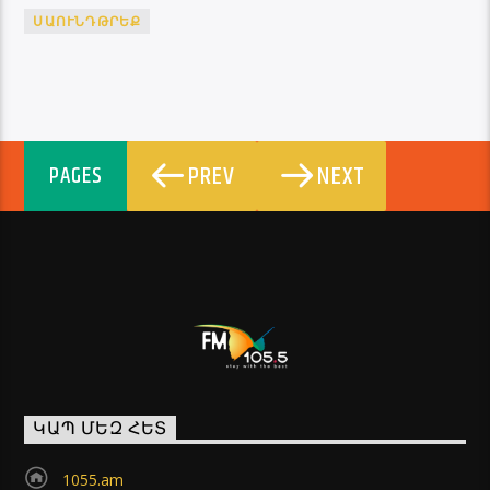
ՍԱՈՒՆԴԹՐԵՔ
PREV
NEXT
PAGES
ԿԱՊ ՄԵԶ ՀԵՏ
1055.am