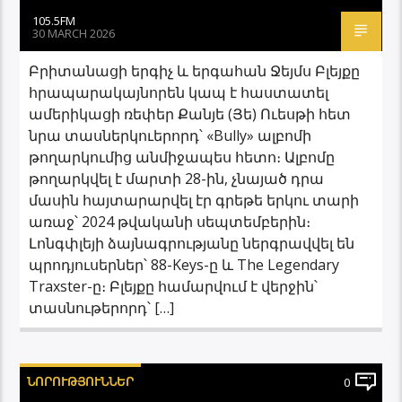
105.5FM
30 MARCH 2026
Բրիտանացի երգիչ և երգահան Ջեյմս Բլեյքը
հրապարակայնորեն կապ է հաստատել
ամերիկացի ռեփեր Քանյե (Յե) Ուեսթի հետ
նրա տասներկուերորդ՝ «Bully» ալբոմի
թողարկումից անմիջապես հետո։ Ալբոմը
թողարկվել է մարտի 28-ին, չնայած դրա
մասին հայտարարվել էր գրեթե երկու տարի
առաջ՝ 2024 թվականի սեպտեմբերին։
Լոնգփլեյի ձայնագրությանը ներգրավվել են
պրոդյուսերներ՝ 88-Keys-ը և The Legendary
Traxster-ը։ Բլեյքը համարվում է վերջին՝
տասնութերորդ՝ […]
ՆՈՐՈՒԹՅՈՒՆՆԵՐ
0