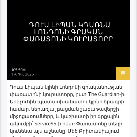
ԴՈՒԱ ԼԻՊԱՆ ԿԴԱՌՆԱ
ԼՈՆԴՈՆԻ ԳՐԱԿԱՆ
ՓԱՌԱՏՈՆԻ ԿՈՒՐԱՏՈՐԸ
105.5FM
1 APRIL 2026
Դուա Լիպան կլինի Լոնդոնի գրականության
փառատոնի կուրատորը, ըստ The Guardian-ի։
Երգչուհին պատասխանատու կլինի ծրագրի
համար, ներառյալ բացման շաբաթավերջի
միջոցառումները, և կաշխատի իր գրքային
ակումբի՝ Service95-ի հետ։ Փառատոնը տեղի
կունենա այս աշնանը՝ Մեծ Բրիտանիայում