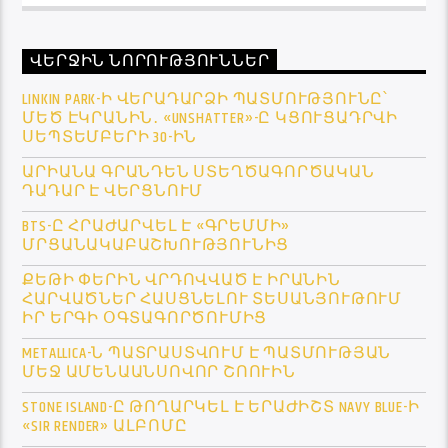
ՎԵՐՋԻՆ ՆՈՐՈՒԹՅՈՒՆՆԵՐ
LINKIN PARK-Ի ՎԵՐԱԴԱՐՁԻ ՊԱՏՄՈՒԹՅՈՒՆԸ՝
ՄԵԾ ԷԿՐԱՆԻՆ․ «UNSHATTER»-Ը ԿՑՈՒՑԱԴՐՎԻ
ՍԵՊՏԵՄԲԵՐԻ 30-ԻՆ
ԱՐԻԱՆԱ ԳՐԱՆԴԵՆ ՍՏԵՂԾԱԳՈՐԾԱԿԱՆ
ԴԱԴԱՐ Է ՎԵՐՑՆՈՒՄ
BTS-Ը ՀՐԱԺԱՐՎԵԼ Է «ԳՐԵՄՄԻ»
ՄՐՑԱՆԱԿԱԲԱՇԽՈՒԹՅՈՒՆԻՑ
ՔԵԹԻ ՓԵՐԻՆ ՎՐԴՈՎՎԱԾ Է ԻՐԱՆԻՆ
ՀԱՐՎԱԾՆԵՐ ՀԱՍՑՆԵԼՈՒ ՏԵՍԱՆՅՈՒԹՈՒՄ
ԻՐ ԵՐԳԻ ՕԳՏԱԳՈՐԾՈՒՄԻՑ
METALLICA-Ն ՊԱՏՐԱՍՏՎՈՒՄ Է ՊԱՏՄՈՒԹՅԱՆ
ՄԵՋ ԱՄԵՆԱԱՆՍՈՎՈՐ ՇՈՈՒԻՆ
STONE ISLAND-Ը ԹՈՂԱՐԿԵԼ Է ԵՐԱԺԻՇՏ NAVY BLUE-Ի
«SIR RENDER» ԱԼԲՈՄԸ