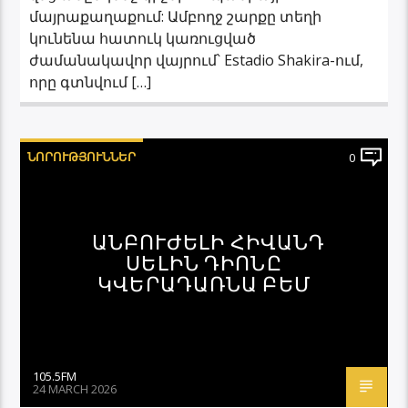
մայրաքաղաքում: Ամբողջ շարքը տեղի
կունենա հատուկ կառուցված
ժամանակավոր վայրում՝ Estadio Shakira-ում,
որը գտնվում […]
ՆՈՐՈՒԹՅՈՒՆՆԵՐ
0
ԱՆԲՈՒԺԵԼԻ ՀԻՎԱՆԴ
ՍԵԼԻՆ ԴԻՈՆԸ
ԿՎԵՐԱԴԱՌՆԱ ԲԵՄ
105.5FM
24 MARCH 2026