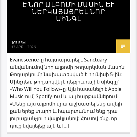
Է ՆՈՐ ԱԼԲՈՄԻ ՄԱՍԻՆ ԵՒ Ն
ԵՐԿԱՅԱՑՐԵԼ ՆՈՐ Ս
ԻՆԳԼ
105.5FM
13 APRIL 2026
Evanescence-ը հայտարարել է Sanctuary
անվանումով նոր ալբոմի թողարկման մասին:
Թողարկումը նախատեսված է հունիսի 5-ին:
Մինչդեռ, թողարկվել է դեբյուտային սինգլը՝
«Who Will You Follow»-ը: Այն հասանելի է Apple
Music-ում, Spotify-ում և այլ հարթակներում։
«Մենք այս ալբոմի վրա աշխատել ենք ավելի
քան երեք տարի և հպարտանում ենք դրա
յուրաքանչյուր վայրկյանով: Հուսով ենք, որ
դուք կվայելեք այն և […]