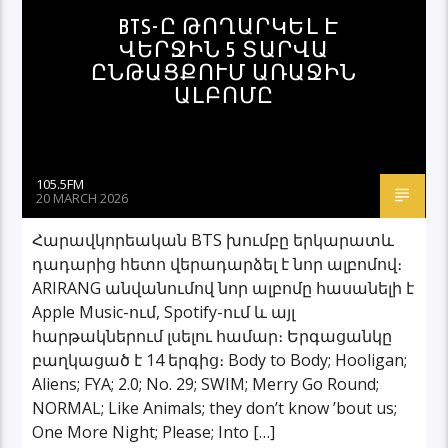
BTS-Ը ԹՈՂԱՐԿԵԼ Է
ՎԵՐՋԻՆ 5 ՏԱՐՎԱ
ԸՆԹԱՑՔՈՒՄ ԱՌԱՋԻՆ
ԱԼԲՈՄԸ
105.5FM
20 MARCH 2026
Հարավկորեական BTS խումբը երկարատև
դադարից հետո վերադարձել է նոր ալբոմով։
ARIRANG անվանումով նոր ալբոմը հասանելի է
Apple Music-ում, Spotify-ում և այլ
հարթակներում լսելու համար։ Երգացանկը
բաղկացած է 14 երգից։ Body to Body; Hooligan;
Aliens; FYA; 2.0; No. 29; SWIM; Merry Go Round;
NORMAL; Like Animals; they don’t know ’bout us;
One More Night; Please; Into […]