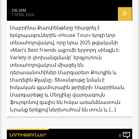
105.5FM
7 APRIL 2026
Սաբրինա Քարփենթերը հիացրել է
երկրպագուներին «House Tour» երգի նոր
տեսահոլովակով, որը նրա 2025 թվականի
«Man’s Best Friend» ալբոմի երրորդ սինգլն է։
Variety-ի փոխանցմամբ՝ երգչուհուն
տեսահոլովակում միացել են
դերասանուհիներ Մարգարետ Քուոլլին և
Մադելին Քլայնը։ Տեսանյութը նման է
իսկական գլամուրային թրիլերի։ Սաբրինան,
Մարգարեթը և Մեդլինը վարդագույն
ֆուրգոնով գալիս են հսկա առանձնատուն:
Նրանք երեքով ներխուժում են տուն և […]
ՆՈՐՈՒԹՅՈՒՆՆԵՐ
0