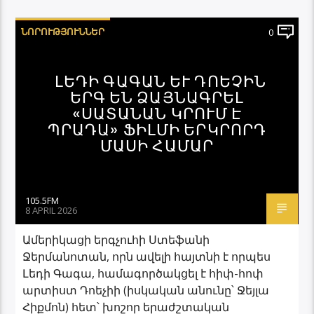
ՆՈՐՈՒԹՅՈՒՆՆԵՐ
0
ԼԵԴԻ ԳԱԳԱՆ ԵՒ ԴՈԵՉԻՆ Ե
ՐԳ ԵՆ ՁԱՅՆԱԳՐԵԼ «
ՍԱՏԱՆԱՆ ԿՐՈՒՄ Է Պ
ՐԱԴԱ» ՖԻԼՄԻ ԵՐԿՐՈՐԴ Մ
ԱՍԻ ՀԱՄԱՐ
105.5FM
8 APRIL 2026
Ամերիկացի երգչուհի Ստեֆանի
Ջերմանոտան, որն ավելի հայտնի է որպես
Լեդի Գագա, համագործակցել է հիփ-հոփ
արտիստ Դոեչիի (իսկական անունը՝ Ջեյլա
Հիքմոն) հետ՝ խոշոր երաժշտական ​​