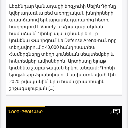
Լեգենդար կանադացի երգչուհի Սելին Դիոնը
կվերադառնա բեմ առողջական խնդիրների
պատճառով երկարատև դադարից հետո,
հաղորդում է Variety-ն։ Հրապարակման
համաձայն՝ Դիոնը այս աշնանը ելույթ
կունենա Փարիզում՝ La Defense Arena-ում, որը
տեղավորում է 40,000 հանդիսատես։
Համերգները տեղի կունենան սեպտեմբեր և
հոկտեմբեր ամիսներին։ Արտիստը ելույթ
կունենա շաբաթական երկու անգամ։ Դիոնի
ելույթները Ֆրանսիայում նախատեսված էին
2020 թվականին՝ նրա համաշխարհային
շրջագայության […]
ՆՈՐՈՒԹՅՈՒՆՆԵՐ
0