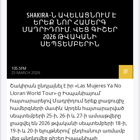
SHAKIRA-Ն ԱՎԵԼԱՑՆՈՒՄ Է
ԵՐԵՔ ՆՈՐ ՀԱՄԵՐԳ
ՄԱԴՐԻԴՈՒՄ. ՎԵՑ ԳԻՇԵՐ
2026 ԹՎԱԿԱՆԻ
ՍԵՊՏԵՄԲԵՐԻՆ
105.5FM
25 MARCH 2026
Շակիրան ընդլայնել է իր «Las Mujeres Ya No
Lloran World Tour»-ը Իսպանիայում՝
հայտարարելով Մադրիդում երեք լրացուցիչ
համերգների մասին: Արդեն հայտարարված
սեպտեմբերի 25-ի, 26-ի և 27-ի ամսաթվերը
լրացվել են 2026 թվականի սեպտեմբերի 18-ի,
19-ի և 20-ի ելույթներով՝ ընդհանուր առմամբ
վեց անընդմեջ գիշեր Իսպանիայի