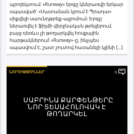
պրոյեկտում: «Runway» երգը կներառվի երկար
սպասված՝ «Սատանան կրում է Պրադա»
սիքվելի սաունդթրեք-ալբոմում։ Երգը
ներառվել է ֆիլմի վերջնական թրեյլերում,
բայց դեռևս չի թողարկվել հոսքային
հարթակներում: «Runway»-ը, ինչպես
սպասվում է, շատ շուտով հասանելի կլինի […]
ՆՈՐՈՒԹՅՈՒՆՆԵՐ
0
ՍԱԲՐԻՆԱ ՔԱՐՓԵՆԹԵՐԸ
ՆՈՐ ՏԵՍԱՀՈԼՈՎԱԿ Է
ԹՈՂԱՐԿԵԼ