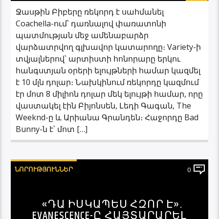
Ջասթին Բիբերը ռեկորդ է սահմանել
Coachella-ում՝ դառնալով փառատոնի
պատմության մեջ ամենաբարձր
վարձատրվող գլխավոր կատարողը։ Variety-ի
տվյալներով՝ արտիստի հոնորարը երկու
հանգստյան օրերի ելույթների համար կազմել
է 10 մլն դոլար։ Նախկինում ռեկորդը կազմում
էր մոտ 8 միլիոն դոլար մեկ ելույթի համար, որը
վաստակել էին Բիյոնսեն, Լեդի Գագան, The
Weeknd-ը և Արիանա Գրանդեն։ Հաջորդը Bad
Bunny-ն է՝ մոտ […]
ՆՈՐՈՒԹՅՈՒՆՆԵՐ
0
«ԴԱ ԻՍԿԱՊԵՍ ՀԶՈՐ Է».
EVANESCENCE-Ը ՀԱՅՏԱՐԱՐԵԼ