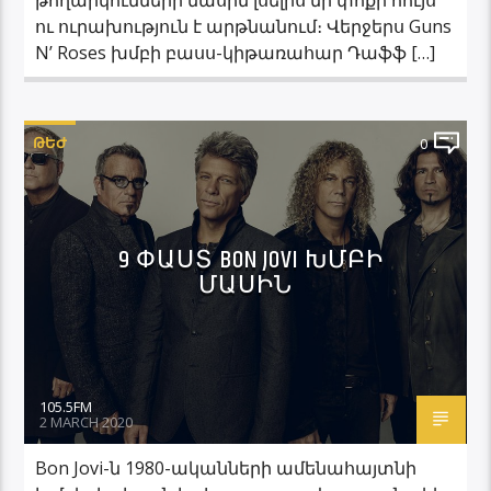
ու ուրախություն է արթնանում։ Վերջերս Guns
N’ Roses խմբի բասս-կիթառահար Դաֆֆ […]
ԹԵԺ
0
9 ՓԱՍՏ BON JOVI ԽՄԲԻ
ՄԱՍԻՆ
105.5FM
2 MARCH 2020
Bon Jovi-ն 1980-ականների ամենահայտնի