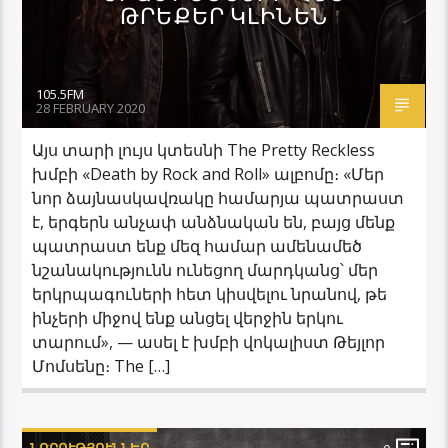
ԹՐԵՔԵՐ ԿԼԻՆԵՆ
105.5FM
28 FEBRUARY 2020
Այս տարի լույս կտեսնի The Pretty Reckless
խմբի «Death by Rock and Roll» ալբոմը։ «Մեր
նոր ձայնասկավռակը համարյա պատրաստ
է, երգերն անչափ անձնական են, բայց մենք
պատրաստ ենք մեզ համար ամենամեծ
նշանակությունն ունեցող մարդկանց՝ մեր
երկրպագուների հետ կիսվելու նրանով, թե
ինչերի միջով ենք անցել վերջին երկու
տարում», — ասել է խմբի վոկալիստ Թեյլոր
Մոմսենը։ The […]
ՆՈՐՈՒԹՅՈՒՆՆԵՐ