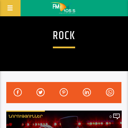
ROCK
ՆՈՐՈՒԹՅՈՒՆՆԵՐ
0