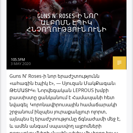
GUNS N’ ROSES-Ի ՆՈՐ
ԱԼԲՈՄՆ ԷՊԻԿ
ՀՆՉՈՂՈՒԹՅՈՒՆ ՈՒՆԻ
105.5FM
3 MAY 2020
Guns N’ Roses-ի նոր երաժշտությունն
«ահագին էպիկ է», — Սյուզան ՄակՔագան։
ԹԵՄԱՏԻԿ։ Նորվեգական LEPROUS խմբի
բասսիստը ցանկանում է Համասյանի հետ
նվագել Կորոնավիրուսային համաճարակի
շրջանում ինչպես յուրաքանչյուր ոլորտ,
այնպես էլ երաժշտությունը ճգնաժամի մեջ է,
և ամեն անգամ սպասվող ալբոմների
թողարկումների մասին լսելիս մի փոքր հույս