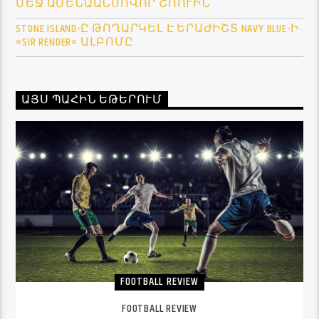
ՄԵՋ ԱՄԵՆԱԱՆՍՈՎՈՐ ՇՈՈՒԻՆ
STONE ISLAND-Ը ԹՈՂԱՐԿԵԼ Է ԵՐԱԺԻՇՏ NAVY BLUE-Ի
«SIR RENDER» ԱԼԲՈՄԸ
ԱՅՍ ՊԱՀԻՆ ԵԹԵՐՈՒՄ
FOOTBALL REVIEW
FOOTBALL REVIEW