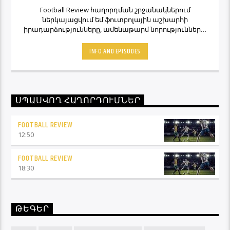
Football Review հաղորդման շրջանակներում
ներկայացվում եմ ֆուտբոլային աշխարհի
իրադարձությունները, ամենաթարմ նորությունները,
ինչպես նաև նաև մեկնաբանի կարծիքներն ու
տեսակետները։ Հետևեք Լավագույնի եթերին եւ
INFO AND EPISODES
Ֆուտբոլ Ռիվյու հաղորդաշարի միջոցով մշտապես
կլինեք ֆուտբոլային աշխարհի կիզակետում։
ՍՊԱՍՎՈՂ ՀԱՂՈՐԴՈՒՄՆԵՐ
FOOTBALL REVIEW
12:50
FOOTBALL REVIEW
18:30
ԹԵԳԵՐ