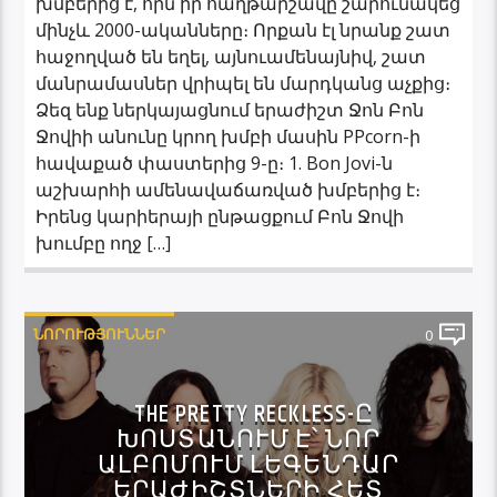
խմբերից է, որն իր հաղթարշավը շարունակեց
մինչև 2000-ականները։ Որքան էլ նրանք շատ
հաջողված են եղել, այնուամենայնիվ, շատ
մանրամասներ վրիպել են մարդկանց աչքից։
Ձեզ ենք ներկայացնում երաժիշտ Ջոն Բոն
Ջովիի անունը կրող խմբի մասին PPcorn-ի
հավաքած փաստերից 9-ը։ 1. Bon Jovi-ն
աշխարհի ամենավաճառված խմբերից է։
Իրենց կարիերայի ընթացքում Բոն Ջովի
խումբը ողջ […]
ՆՈՐՈՒԹՅՈՒՆՆԵՐ
0
THE PRETTY RECKLESS-Ը
ԽՈՍՏԱՆՈՒՄ Է՝ ՆՈՐ
ԱԼԲՈՄՈՒՄ ԼԵԳԵՆԴԱՐ
ԵՐԱԺԻՇՏՆԵՐԻ ՀԵՏ