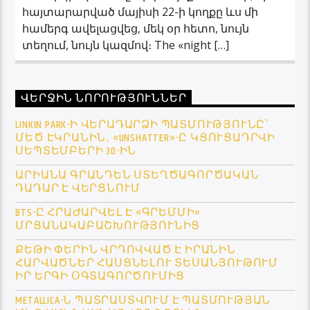
հայտարարված մայիսի 22-ի կողքը ևս մի
համերգ ավելացվեց, մեկ օր հետո, նույն
տեղում, նույն կազմով։ The «night […]
ՎԵՐՋԻՆ ՆՈՐՈՒԹՅՈՒՆՆԵՐ
LINKIN PARK-Ի ՎԵՐԱԴԱՐՁԻ ՊԱՏՄՈՒԹՅՈՒՆԸ՝
ՄԵԾ ԷԿՐԱՆԻՆ․ «UNSHATTER»-Ը ԿՑՈՒՑԱԴՐՎԻ
ՍԵՊՏԵՄԲԵՐԻ 30-ԻՆ
ԱՐԻԱՆԱ ԳՐԱՆԴԵՆ ՍՏԵՂԾԱԳՈՐԾԱԿԱՆ
ԴԱԴԱՐ Է ՎԵՐՑՆՈՒՄ
BTS-Ը ՀՐԱԺԱՐՎԵԼ Է «ԳՐԵՄՄԻ»
ՄՐՑԱՆԱԿԱԲԱՇԽՈՒԹՅՈՒՆԻՑ
ՔԵԹԻ ՓԵՐԻՆ ՎՐԴՈՎՎԱԾ Է ԻՐԱՆԻՆ
ՀԱՐՎԱԾՆԵՐ ՀԱՍՑՆԵԼՈՒ ՏԵՍԱՆՅՈՒԹՈՒՄ
ԻՐ ԵՐԳԻ ՕԳՏԱԳՈՐԾՈՒՄԻՑ
METALLICA-Ն ՊԱՏՐԱՍՏՎՈՒՄ Է ՊԱՏՄՈՒԹՅԱՆ