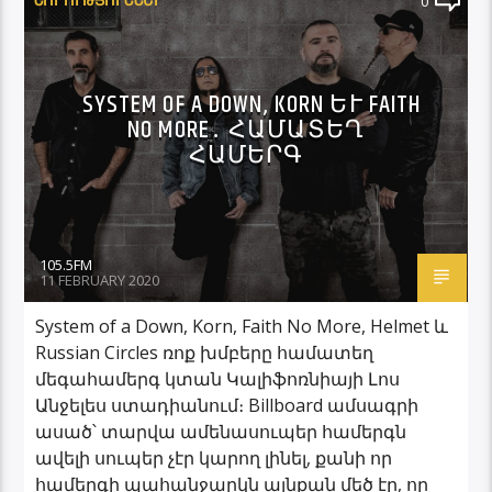
0
SYSTEM OF A DOWN, KORN ԵՒ FAITH N
O MORE․ ՀԱՄԱՏԵՂ Հ
ԱՄԵՐԳ
105.5FM
11 FEBRUARY 2020
System of a Down, Korn, Faith No More, Helmet և
Russian Circles ռոք խմբերը համատեղ
մեգահամերգ կտան Կալիֆոռնիայի Լոս
Անջելես ստադիանում։ Billboard ամսագրի
ասած՝ տարվա ամենասուպեր համերգն
ավելի սուպեր չէր կարող լինել, քանի որ
համերգի պահանջարկն այնքան մեծ էր, որ