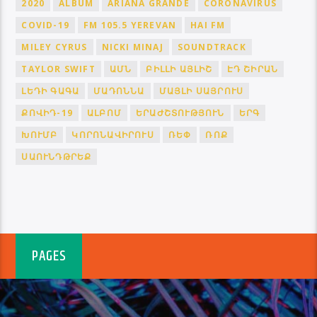
2020
ALBUM
ARIANA GRANDE
CORONAVIRUS
COVID-19
FM 105.5 YEREVAN
HAI FM
MILEY CYRUS
NICKI MINAJ
SOUNDTRACK
TAYLOR SWIFT
ԱՄՆ
ԲԻԼԼԻ ԱՅԼԻՇ
ԷԴ ՇԻՐԱՆ
ԼԵԴԻ ԳԱԳԱ
ՄԱԴՈՆՆԱ
ՄԱՅԼԻ ՍԱՅՐՈՒՍ
ՔՈՎԻԴ-19
ԱԼԲՈՄ
ԵՐԱԺՇՏՈՒԹՅՈՒՆ
ԵՐԳ
ԽՈՒՄԲ
ԿՈՐՈՆԱՎԻՐՈՒՍ
ՌԵՓ
ՌՈՔ
ՍԱՈՒՆԴԹՐԵՔ
PAGES