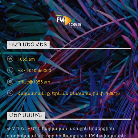
ԿԱՊ ՄԵԶ ՀԵՏ
1055.am
+374 010560000
office@1055.am
Հայաստան, ք. Երևան Անտառային փ. 188/16
ՄԵՐ ՄԱՍԻՆ
«FM-105.5» ՍՊԸ հայկական առաջին կոմերցիոն
ռադիոկայանն է, որը հիմնադրվել է 1994 թվականին։