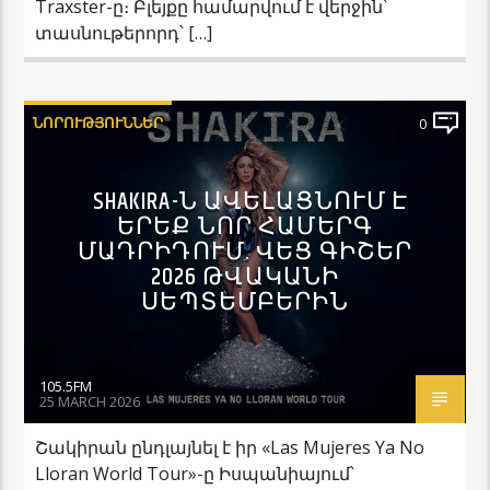
Traxster-ը։ Բլեյքը համարվում է վերջին՝
տասնութերորդ՝ […]
ՆՈՐՈՒԹՅՈՒՆՆԵՐ
0
SHAKIRA-Ն ԱՎԵԼԱՑՆՈՒՄ Է
ԵՐԵՔ ՆՈՐ ՀԱՄԵՐԳ
ՄԱԴՐԻԴՈՒՄ. ՎԵՑ ԳԻՇԵՐ
2026 ԹՎԱԿԱՆԻ
ՍԵՊՏԵՄԲԵՐԻՆ
105.5FM
25 MARCH 2026
Շակիրան ընդլայնել է իր «Las Mujeres Ya No
Lloran World Tour»-ը Իսպանիայում՝