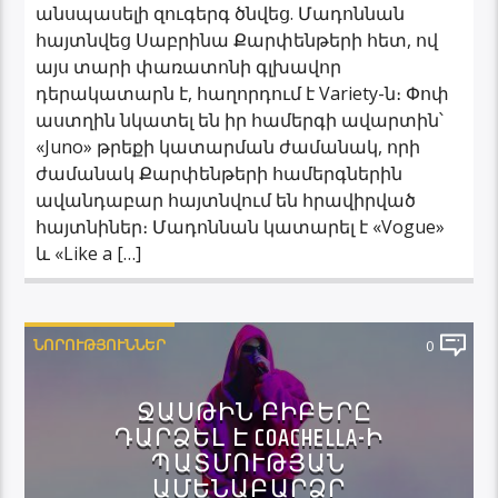
անսպասելի զուգերգ ծնվեց. Մադոննան
հայտնվեց Սաբրինա Քարփենթերի հետ, ով
այս տարի փառատոնի գլխավոր
դերակատարն է, հաղորդում է Variety-ն։ Փոփ
աստղին նկատել են իր համերգի ավարտին՝
«Juno» թրեքի կատարման ժամանակ, որի
ժամանակ Քարփենթերի համերգներին
ավանդաբար հայտնվում են հրավիրված
հայտնիներ։ Մադոննան կատարել է «Vogue»
և «Like a […]
ՆՈՐՈՒԹՅՈՒՆՆԵՐ
0
ՋԱՍԹԻՆ ԲԻԲԵՐԸ
ԴԱՐՁԵԼ Է COACHELLA-Ի
ՊԱՏՄՈՒԹՅԱՆ
ԱՄԵՆԱԲԱՐՁՐ