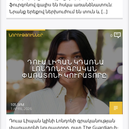
ֆուրգոնով գալիս են հսկա առանձնատուն:
Նրանք երեքով ներխուժում են տուն և […]
ՆՈՐՈՒԹՅՈՒՆՆԵՐ
0
ԴՈՒԱ ԼԻՊԱՆ ԿԴԱՌՆԱ
ԼՈՆԴՈՆԻ ԳՐԱԿԱՆ
ՓԱՌԱՏՈՆԻ ԿՈՒՐԱՏՈՐԸ
105.5FM
1 APRIL 2026
Դուա Լիպան կլինի Լոնդոնի գրականության
փառատոնի կուրատորը, ըստ The Guardian-ի։