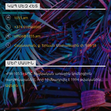
ԿԱՊ ՄԵԶ ՀԵՏ
1055.am
+374 010560000
office@1055.am
Հայաստան, ք. Երևան Անտառային փ. 188/16
ՄԵՐ ՄԱՍԻՆ
«FM-105.5» ՍՊԸ հայկական առաջին կոմերցիոն
ռադիոկայանն է, որը հիմնադրվել է 1994 թվականին։
Ավելին