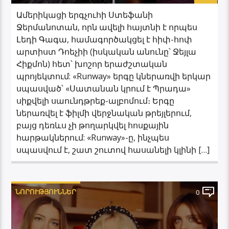
Ամերիկացի երգչուհի Ստեֆանի
Ջերմանոտան, որն ավելի հայտնի է որպես
Լեդի Գագա, համագործակցել է հիփ-հոփ
արտիստ Դոեչիի (իսկական անունը՝ Ջեյլա
Հիքմոն) հետ՝ խոշոր երաժշտական ​​
պրոյեկտում: «Runway» երգը կներառվի երկար
սպասված՝ «Սատանան կրում է Պրադա»
սիքվելի սաունդթրեք-ալբոմում։ Երգը
ներառվել է ֆիլմի վերջնական թրեյլերում,
բայց դեռևս չի թողարկվել հոսքային
հարթակներում: «Runway»-ը, ինչպես
սպասվում է, շատ շուտով հասանելի կլինի […]
ՆՈՐՈՒԹՅՈՒՆՆԵՐ
0