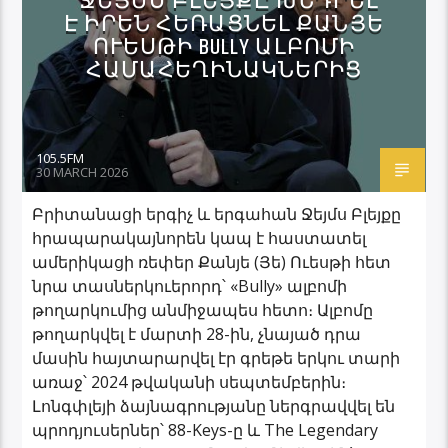
ՋԵՅՄՍ ԲԼԵՅՔԸ ԽՆԴՐԵԼ
Է ԻՐԵՆ ՀԵՌԱՑՆԵԼ ՔԱՆՅԵ
ՈՒԵՍԹԻ BULLY ԱԼԲՈՄԻ
ՀԱՄԱՀԵՂԻՆԱԿՆԵՐԻՑ
105.5FM
30 MARCH 2026
Բրիտանացի երգիչ և երգահան Ջեյմս Բլեյքը
հրապարակայնորեն կապ է հաստատել
ամերիկացի ռեփեր Քանյե (Յե) Ուեսթի հետ
նրա տասներկուերորդ՝ «Bully» ալբոմի
թողարկումից անմիջապես հետո։ Ալբոմը
թողարկվել է մարտի 28-ին, չնայած դրա
մասին հայտարարվել էր գրեթե երկու տարի
առաջ՝ 2024 թվականի սեպտեմբերին։
Լոնգփլեյի ձայնագրությանը ներգրավվել են
պրոդյուսերներ՝ 88-Keys-ը և The Legendary