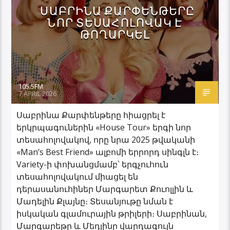
ՍԱԲՐԻՆԱ ՔԱՐՓԵՆԹԵՐԸ
ՆՈՐ ՏԵՍԱՀՈԼՈՎԱԿ Է
ԹՈՂԱՐԿԵԼ
105.5FM
7 APRIL 2026
Սաբրինա Քարփենթերը հիացրել է
երկրպագուներին «House Tour» երգի նոր
տեսահոլովակով, որը նրա 2025 թվականի
«Man’s Best Friend» ալբոմի երրորդ սինգլն է։
Variety-ի փոխանցմամբ՝ երգչուհուն
տեսահոլովակում միացել են
դերասանուհիներ Մարգարետ Քուոլլին և
Մադելին Քլայնը։ Տեսանյութը նման է
իսկական գլամուրային թրիլերի։ Սաբրինան,
Մարգարեթը և Մեդլինը վարդագույն