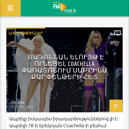
ՆՈՐՈՒԹՅՈՒՆՆԵՐ
0
ՄԱԴՈՆՆԱՆ ԵԼՈՒՅԹ Է
ՈՒՆԵՑԵԼ COACHELLA
ՓԱՌԱՏՈՆՈՒՄ ՍԱԲՐԻՆԱ
ՔԱՐՓԵՆԹԵՐԻ ՀԵՏ
105.5FM
20 APRIL 2026
Ապրիլը իսկապես իրադարձություններով լի է։
Ապրիլի 18-ի երեկոյան Coachella-ի բեմում