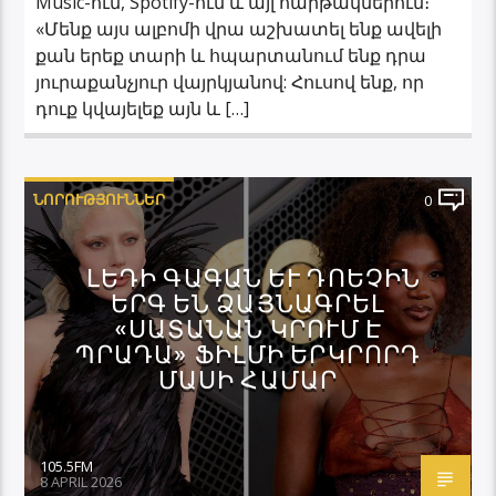
Music-ում, Spotify-ում և այլ հարթակներում։
«Մենք այս ալբոմի վրա աշխատել ենք ավելի
քան երեք տարի և հպարտանում ենք դրա
յուրաքանչյուր վայրկյանով: Հուսով ենք, որ
դուք կվայելեք այն և […]
ՆՈՐՈՒԹՅՈՒՆՆԵՐ
0
ԼԵԴԻ ԳԱԳԱՆ ԵՒ ԴՈԵՉԻՆ Ե
ՐԳ ԵՆ ՁԱՅՆԱԳՐԵԼ «
ՍԱՏԱՆԱՆ ԿՐՈՒՄ Է Պ
ՐԱԴԱ» ՖԻԼՄԻ ԵՐԿՐՈՐԴ Մ
ԱՍԻ ՀԱՄԱՐ
105.5FM
8 APRIL 2026