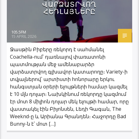
ՎԱՐՁԱՏՐՎՈՂ
ՀԵԴԼԱՅՆԵՐԸ
105.5FM
15 APRIL 2026
Ջասթին Բիբերը ռեկորդ է սահմանել
Coachella-ում՝ դառնալով փառատոնի
պատմության մեջ ամենաբարձր
վարձատրվող գլխավոր կատարողը։ Variety-ի
տվյալներով՝ արտիստի հոնորարը երկու
հանգստյան օրերի ելույթների համար կազմել
է 10 մլն դոլար։ Նախկինում ռեկորդը կազմում
էր մոտ 8 միլիոն դոլար մեկ ելույթի համար, որը
վաստակել էին Բիյոնսեն, Լեդի Գագան, The
Weeknd-ը և Արիանա Գրանդեն։ Հաջորդը Bad
Bunny-ն է՝ մոտ […]