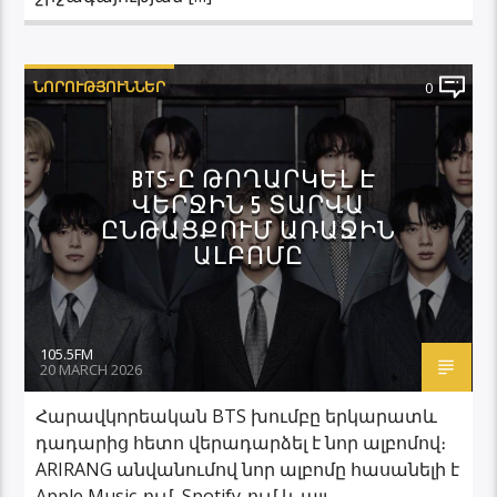
ՆՈՐՈՒԹՅՈՒՆՆԵՐ
0
BTS-Ը ԹՈՂԱՐԿԵԼ Է
ՎԵՐՋԻՆ 5 ՏԱՐՎԱ
ԸՆԹԱՑՔՈՒՄ ԱՌԱՋԻՆ
ԱԼԲՈՄԸ
105.5FM
20 MARCH 2026
Հարավկորեական BTS խումբը երկարատև
դադարից հետո վերադարձել է նոր ալբոմով։
ARIRANG անվանումով նոր ալբոմը հասանելի է
Apple Music-ում, Spotify-ում և այլ