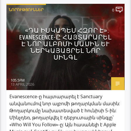
ՆՈՐՈՒԹՅՈՒՆՆԵՐ
0
«ԴԱ ԻՍԿԱՊԵՍ ՀԶՈՐ Է».
EVANESCENCE-Ը ՀԱՅՏԱՐԱՐԵԼ
Է ՆՈՐ ԱԼԲՈՄԻ ՄԱՍԻՆ ԵՒ Ն
ԵՐԿԱՅԱՑՐԵԼ ՆՈՐ Ս
ԻՆԳԼ
105.5FM
13 APRIL 2026
Evanescence-ը հայտարարել է Sanctuary
անվանումով նոր ալբոմի թողարկման մասին:
Թողարկումը նախատեսված է հունիսի 5-ին:
Մինչդեռ, թողարկվել է դեբյուտային սինգլը՝
«Who Will You Follow»-ը: Այն հասանելի է Apple