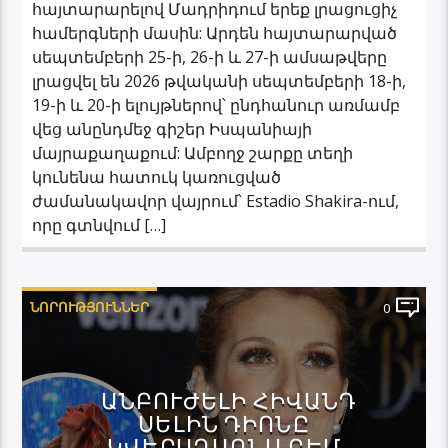
հայտարարելով Մադրիդում երեք լրացուցիչ
համերգների մասին: Արդեն հայտարարված
սեպտեմբերի 25-ի, 26-ի և 27-ի ամսաթվերը
լրացվել են 2026 թվականի սեպտեմբերի 18-ի,
19-ի և 20-ի ելույթներով՝ ընդհանուր առմամբ
վեց անընդմեջ գիշեր Իսպանիայի
մայրաքաղաքում: Ամբողջ շարքը տեղի
կունենա հատուկ կառուցված
ժամանակավոր վայրում՝ Estadio Shakira-ում,
որը գտնվում […]
ՆՈՐՈՒԹՅՈՒՆՆԵՐ
0
ԱՆԲՈՒԺԵԼԻ ՀԻՎԱՆԴ
ՍԵԼԻՆ ԴԻՈՆԸ