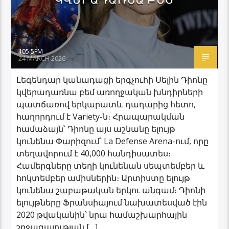
ԿՎԵՐԱԴԱՌՆԱ ԲԵՄ
105.5FM
24 MARCH 2026
Լեգենդար կանադացի երգչուհի Սելին Դիոնը
կվերադառնա բեմ առողջական խնդիրների
պատճառով երկարատև դադարից հետո,
հաղորդում է Variety-ն։ Հրապարակման
համաձայն՝ Դիոնը այս աշնանը ելույթ
կունենա Փարիզում՝ La Defense Arena-ում, որը
տեղավորում է 40,000 հանդիսատես։
Համերգները տեղի կունենան սեպտեմբեր և
հոկտեմբեր ամիսներին։ Արտիստը ելույթ
կունենա շաբաթական երկու անգամ։ Դիոնի
ելույթները Ֆրանսիայում նախատեսված էին
2020 թվականին՝ նրա համաշխարհային
շրջագայության […]